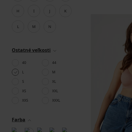
H
I
J
K
L
M
N
Ostatné veľkosti
40
44
L
M
S
XL
XS
XXL
XXS
XXXL
Farba