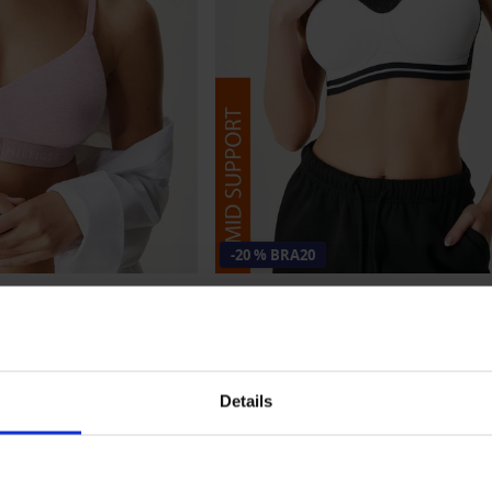
-20 % BRA20
Športová podprsenka Katie vystužen
41,99 €
lfiger Heritage Bralette
33,59 €
kód
BRA20
Details