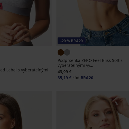
-20 % BRA20
Podprsenka ZERO Feel Bliss Soft s
vyberateľnými vy...
d Label s vyberateľnými
43,99 €
35,19 €
kód
BRA20
na