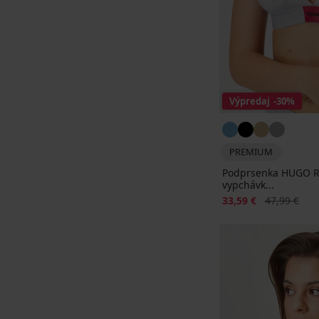
Výpredaj
-30%
PREMIUM
Podprsenka HUGO Re
vypchávk...
Zľava
Pôvodná ce
33,59 €
47,99 €