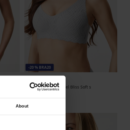
-20 % BRA20
á
Podprsenka ZERO Feel Bliss Soft s
vyberateľnými vy...
43,99 €
35,19 €
kód
BRA20
About