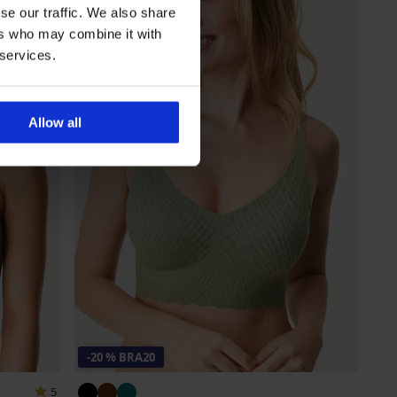
se our traffic. We also share
ers who may combine it with
 services.
Allow all
-20 % BRA20
5