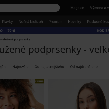
Hľadať
Magazín
Výmena a v
Plavky
Nočná bielizeň
Premium
Novinky
Posledné ku
O − 70 %
KÓD B
Vystužené podprsenky
užené podprsenky - veľk
jšie
Najnovšie
Od najlacnejšieho
Od najdrahšieho
LIMITED