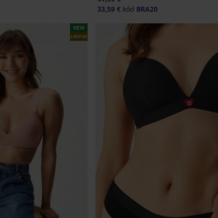
33,59 €
kód
BRA20
NEW
LIMITED