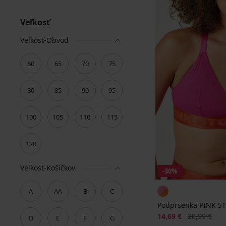
Veľkosť
Veľkosť-Obvod
60
65
70
75
80
85
90
95
100
105
110
115
120
Veľkosť-Košíčkov
-30%
A
AA
B
C
Podprsenka PINK ST
Zľava
Pôvodná ce
14,69 €
20,99 €
D
E
F
G