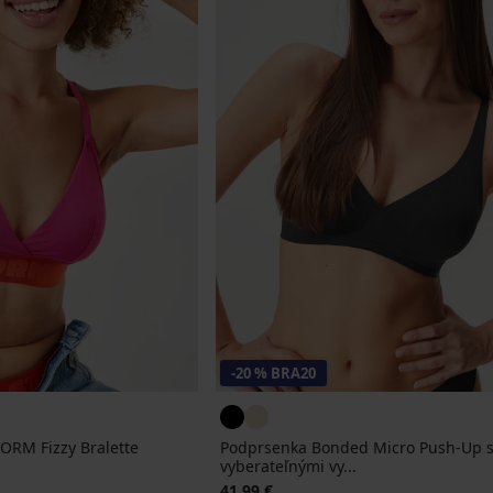
-20 % BRA20
ORM Fizzy Bralette
Podprsenka Bonded Micro Push-Up 
vyberateľnými vy...
na
41,99 €