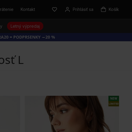
rátenie
Kontakt
Prihlásiť sa
Košík
sy
Letný výpredaj
RA20 = PODPRSENKY −20 %
osť L
NEW
LIMITED