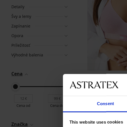
Detaily
Švy a lemy
Zapínanie
Opora
Príležitosť
Výhodné balenia
Cena
PREMIUM
Podprsenka Tommy Hi
46,99 €
Consent
Cena od
Cena do
This website uses cookies
Značka