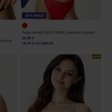
-20 % BRA20
Podprsenka PINK STORM Lovecode Bralette
20,99 €
stužená
16,79 €
kód
BRA20
LIMITED