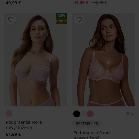
Zľava
Pôvodná cena
44,39 €
73,99 €
49,99 €
NEW
LIMITED
5
Podprsenka Nora
BESTSELLER
nevystužená
Podprsenka Sand
61,99 €
nevystužená