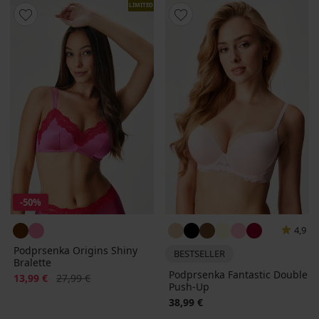
LIMITED
-50%
4,9
Podprsenka Origins Shiny
BESTSELLER
Bralette
Podprsenka Fantastic Double
Zľava
Pôvodná cena
13,99 €
27,99 €
Push-Up
38,99 €