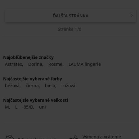
ĎALŠIA STRÁNKA
Stránka 1/6
Najobľúbenejšie značky
Astratex
Dorina
Rosme
LAUMA lingerie
Najčastejšie vyberané farby
béžová
čierna
biela
ružová
Najčastejsie vyberané veľkosti
M
L
85/D
uni
Výmena a vrátenie