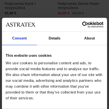
Podprsenka Rosie I
Podprsenka Gentle Power
nevystužená
nevystužená
Zľava
Pôvodná cena
41,99 €
34,99 €
49,99 €
LIMITED
Consent
Details
About
This website uses cookies
We use cookies to personalise content and ads, to
provide social media features and to analyse our traffic.
We also share information about your use of our site with
our social media, advertising and analytics partners who
may combine it with other information that you’ve
provided to them or that they’ve collected from your use
of their services.
4,6
Podprsenka Pithaya Kiss
Podprsenka Giana