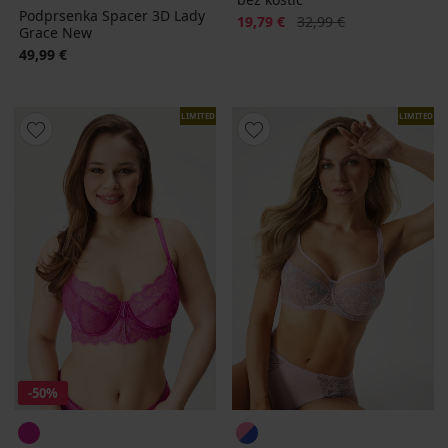
Podprsenka Spacer 3D Lady
Zľava
Pôvodná cena
19,79 €
32,99 €
Grace New
49,99 €
LIMITED
LIMITED
-50%