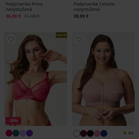
Podprsenka Prina
Podprsenka Celeste
nevystužená
nevystužená
Zľava
Pôvodná cena
26,00 €
51,99 €
39,99 €
LIMITED
-30%
4,6