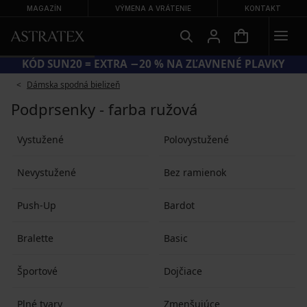
MAGAZÍN
VÝMENA A VRÁTENIE
KONTAKT
KÓD SUN20 = EXTRA −20 % NA ZĽAVNENÉ PLAVKY
Dámska spodná bielizeň
Podprsenky - farba ružová
Vystužené
Polovystužené
Nevystužené
Bez ramienok
Push-Up
Bardot
Bralette
Basic
Športové
Dojčiace
Plné tvary
Zmenšujúce