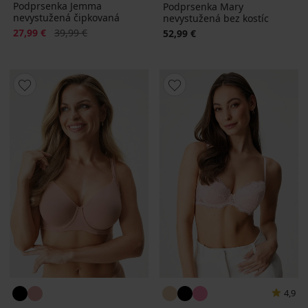
Podprsenka Jemma
Podprsenka Mary
nevystužená čipkovaná
nevystužená bez kostíc
Zľava
Pôvodná cena
27,99 €
39,99 €
52,99 €
4,9