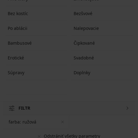
Bez kostíc
Bezšvové
Po ablácii
Nalepovacie
Bambusové
Čipkované
Erotické
Svadobné
Súpravy
Doplnky
FILTR
farba:
ružová
Odstrániť všetky parametry