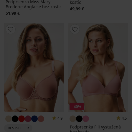
Podprsenka Miss Mary
kostíc
Broderie Anglaise bez kostíc
49,99 €
51,99 €
-40%
4,9
4,5
Podprsenka Fili vystužená
BESTSELLER
bez kostíc