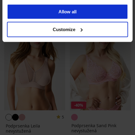
nevystužená
nevystužená
69,99 €
41,99 €
Allow all
LIMITED
Customize
-40%
5
Podprsenka Sand Pink
Podprsenka Leila
nevystužená
nevystužená