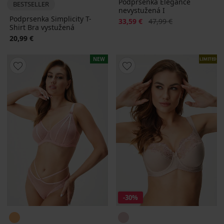
Podprsenka Elegance
BESTSELLER
nevystužená I
Podprsenka Simplicity T-
Zľava
Pôvodná cena
33,59 €
47,99 €
Shirt Bra vystužená
20,99 €
NEW
LIMITED
-30%