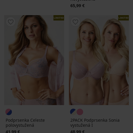
65,99 €
LIMITED
LIMITED
Podprsenka Celeste
2PACK Podprsenka Sonia
polovystužená
vystužená I
41,99 €
48,99 €