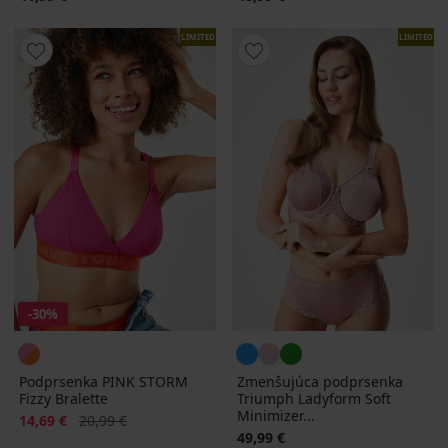
LIMITED
LIMITED
-30%
Podprsenka PINK STORM
Zmenšujúca podprsenka
Fizzy Bralette
Triumph Ladyform Soft
Minimizer...
Zľava
Pôvodná cena
14,69 €
20,99 €
49,99 €