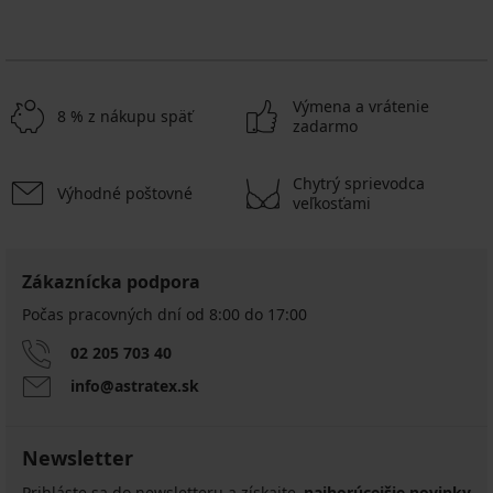
Výmena a vrátenie
8 % z nákupu späť
zadarmo
Chytrý sprievodca
Výhodné poštovné
veľkosťami
Zákaznícka podpora
Počas pracovných dní od 8:00 do 17:00
02 205 703 40
info@astratex.sk
Newsletter
Prihláste sa do newsletteru a získajte
najhorúcejšie novinky