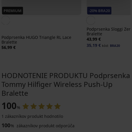
PREMIUM
-20% BRA20
Podprsenka Sloggi Zero
Bralette
Podprsenka HUGO Triangle RL Lace
43,99 €
Bralette
35,19 €
kód:
BRA20
56,99 €
HODNOTENIE PRODUKTU Podprsenka
Tommy Hilfiger Wireless Push-Up
Bralette
-50%
Výpredaj
-20 % BRA20
-30%
ED
ITED
100
5
4,8
4,8
%
1 zákazníkov produkt hodnotilo
Podprsenka
PREMIUM
BESTSELLER
PREMIUM
Origins
Podprsenka
100
%
zákazníkov produkt odporúča
Podprsenka
Podprsenka
Podprsenka
Shiny
Lara
Wacoal
Sloggi
Wacoal