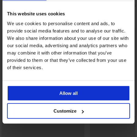
52,79 €
33,59 €
kód:
BRA20
kód:
This website uses cookies
Objavte podobné kúsky
We use cookies to personalise content and ads, to
provide social media features and to analyse our traffic.
LIMITED
We also share information about your use of our site with
our social media, advertising and analytics partners who
may combine it with other information that you’ve
provided to them or that they’ve collected from your use
of their services.
Allow all
Customize