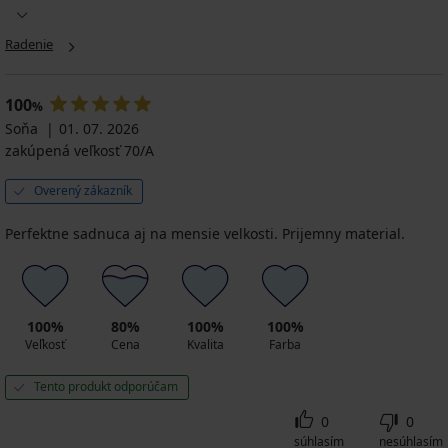
Bralette
bralette
Abellia
Go
Net
13,99
49,99
Bralette
Ribbed
Effects
€
Radenie
€
čipkovaná
R
bralette
27,99
nevystužená
39,99
59,99
47,99
€
bez
€
€
€
kost...
100
kód
%
BRA20
16,09
Soňa
01. 07. 2026
€
zakúpená veľkosť 70/A
22,99
€
Overený zákazník
Perfektne sadnuca aj na mensie velkosti. Prijemny material.
100%
80%
100%
100%
Veľkosť
Cena
Kvalita
Farba
Tento produkt odporúčam
0
0
súhlasím
nesúhlasím