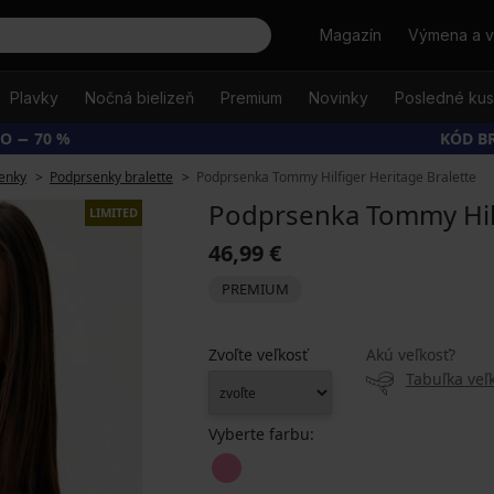
Hľadať
Magazín
Výmena a v
Plavky
Nočná bielizeň
Premium
Novinky
Posledné ku
O − 70 %
KÓD B
enky
Podprsenky bralette
Podprsenka Tommy Hilfiger Heritage Bralette
Podprsenka Tommy Hilf
LIMITED
46,99 €
PREMIUM
Zvoľte veľkosť
Akú veľkosť?
Tabuľka veľk
Vyberte farbu: