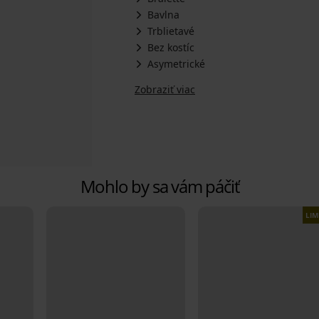
Bavlna
Trblietavé
Bez kostíc
Asymetrické
Zobraziť viac
Mohlo by sa vám páčiť
LIM