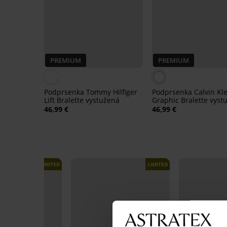
PREMIUM
PREMIUM
Podprsenka Tommy Hilfiger
Podprsenka Calvin Kle
Lift Bralette vystužená
Graphic Bralette vyst
46,99 €
46,99 €
LIMITED
LIMITED