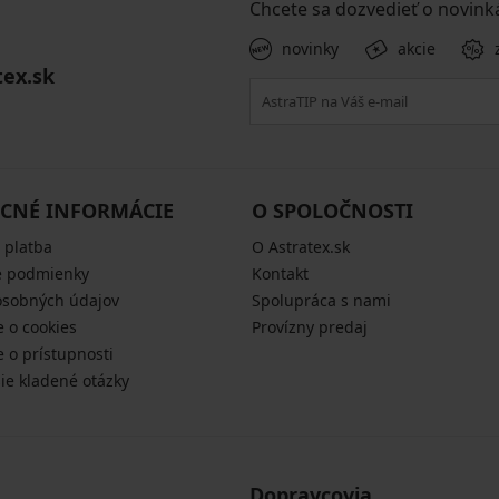
Chcete sa dozvedieť o novink
novinky
akcie
tex.sk
CNÉ INFORMÁCIE
O SPOLOČNOSTI
 platba
O Astratex.sk
 podmienky
Kontakt
osobných údajov
Spolupráca s nami
e o cookies
Provízny predaj
e o prístupnosti
šie kladené otázky
Dopravcovia