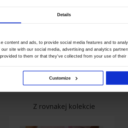
Details
Zľava -40%
Zľava -40%
e content and ads, to provide social media features and to analy
 our site with our social media, advertising and analytics partn
5
 provided to them or that they’ve collected from your use of their
ommy Hilfiger
Zvodné body Greta
Zvodné body Cord
-Up Bralette
37,19 €
61,99 €
42,59 €
70,99 €
Customize
Z rovnakej kolekcie