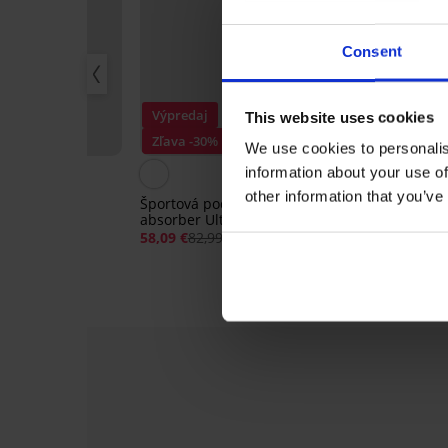
Consent
Výpredaj
This website uses cookies
%
Zľava -30%
PREMIUM
We use cookies to personalis
information about your use of
other information that you’ve
a Sand Pink
Športová podprsenka Shock
Podprsenka T
ná
absorber Ultimate Run Bra
Wireless Push
Pink
99 €
58,09 €
82,99 €
59,99 €