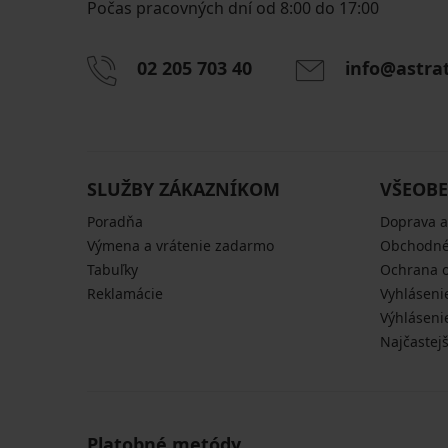
Počas pracovných dní od 8:00 do 17:00
02 205 703 40
info@astra
SLUŽBY ZÁKAZNÍKOM
VŠEOBE
Poradňa
Doprava a
Výmena a vrátenie zadarmo
Obchodné
Tabuľky
Ochrana 
Reklamácie
Vyhláseni
Výhláseni
Najčastej
Platobné metódy