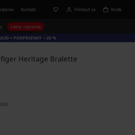
rátenie
Kontakt
Prihlásiť sa
Košík
sy
Letný výpredaj
RA20 = PODPRSENKY −20 %
iger Heritage Bralette
ostí