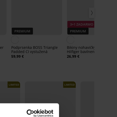
3+1 ZADARMO
PREMIUM
PREMIUM
er
Podprsenka BOSS Triangle
Bikiny nohavičky Tommy
Padded CI vystužená
Hilfiger bavlnené
59,99 €
26,99 €
LIMITED
LIMITED