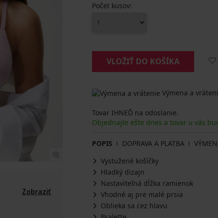
Počet kusov:
VLOŽIŤ DO KOŠÍKA
Výmena a vráteni
Tovar IHNEĎ na odoslanie.
Objednajte ešte dnes a tovar u vás bu
POPIS
DOPRAVA A PLATBA
VÝMEN
Vystužené košíčky
Hladký dizajn
Nastaviteľná dĺžka ramienok
Zobraziť
Vhodné aj pre malé prsia
Oblieka sa cez hlavu
Bralette