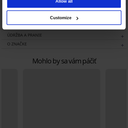
Allow all
POPIS
DOPRAVA A PLATBA
Customize
VÝMENA
ÚDRŽBA A PRANIE
O ZNAČKE
Mohlo by sa vám páčiť