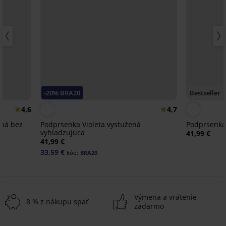
-20% BRA20
Bestseller
4,6
4,7
ená bez
Podprsenka Violeta vystužená
Podprsenka
vyhladzujúca
41,99 €
41,99 €
33,59 €
kód:
BRA20
Výmena a vrátenie
8 % z nákupu späť
zadarmo