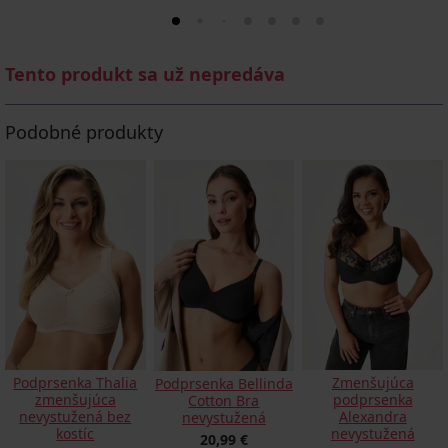
Tento produkt sa už nepredáva
Podobné produkty
Podprsenka Thalia
Zmenšujúca
Podprsenka Bellinda
zmenšujúca
podprsenka
Cotton Bra
nevystužená bez
Alexandra
nevystužená
kostíc
nevystužená
20,99 €