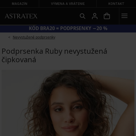
MAGAZÍN
VÝMENA A VRÁTENIE
KONTAKT
KÓD BRA20 = PODPRSENKY −20 %
Nevystužené podprsenky
Podprsenka Ruby nevystužená
čipkovaná