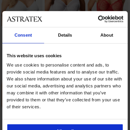
Podprsenka Vija
Podprsenka Jeanne
Podprsenka Athina
nevystužená
nevystužená
nevystužená
Consent
Details
About
32,99 €
55,99 €
41,59 €
This website uses cookies
We use cookies to personalise content and ads, to
provide social media features and to analyse our traffic.
We also share information about your use of our site with
our social media, advertising and analytics partners who
may combine it with other information that you’ve
provided to them or that they’ve collected from your use
of their services.
Podprsenka Luisse
nevystužená
61,99 €