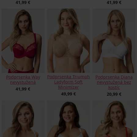
41,99 €
41,99 €
Podprsenka Triumph
Podprsenka Way
Podprsenka Diana
Ladyform Soft
nevystužená
nevystužená bez
Minimizer
kostíc
41,99 €
49,99 €
20,99 €