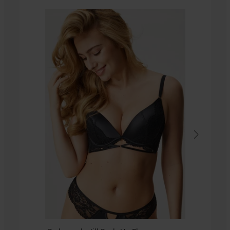
5
PREMIUM
Podprsenka
Elomi
Smooth
vystužená
85,99
€