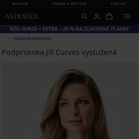
MAGAZÍN
VÝMENA A VRÁTENIE
KONTAKT
KÓD SUN20 = EXTRA −20 % NA ZĽAVNENÉ PLAVKY
Vystužené podprsenky
Podprsenka Jill Curves vystužená