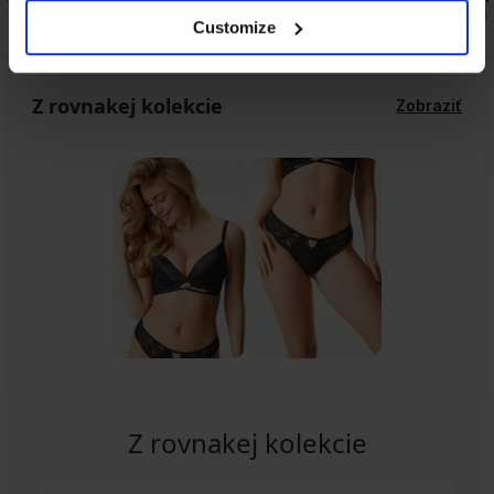
vyhladzujú
34,99 €
49,99 €
Customize
65,99 €
Z rovnakej kolekcie
Zobraziť
Z rovnakej kolekcie