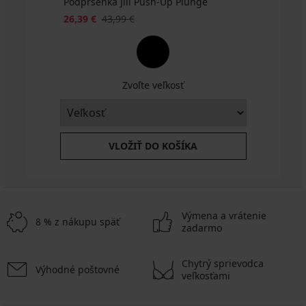
Podprsenka Jill Push-Up Plunge
26,39 €
43,99 €
Zvoľte veľkosť
VLOŽIŤ DO KOŠÍKA
Výmena a vrátenie
8 % z nákupu späť
zadarmo
Chytrý sprievodca
Výhodné poštovné
veľkosťami