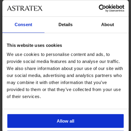
LIMITED
Consent
Details
About
This website uses cookies
We use cookies to personalise content and ads, to
provide social media features and to analyse our traffic.
We also share information about your use of our site with
our social media, advertising and analytics partners who
may combine it with other information that you’ve
provided to them or that they’ve collected from your use
of their services.
Zľava -30%
Allow all
conette
Podprsenka Puzzle nevystužená
Podprsenka