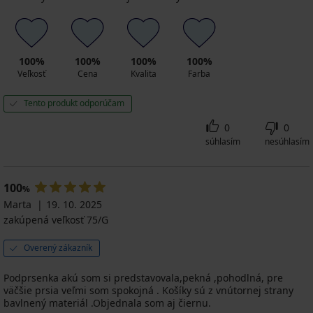
100%
100%
100%
100%
Veľkosť
Cena
Kvalita
Farba
Tento produkt odporúčam
0
0
súhlasím
nesúhlasím
100
%
Marta
19. 10. 2025
zakúpená veľkosť 75/G
Overený zákazník
Podprsenka akú som si predstavovala,pekná ,pohodlná, pre
väčšie prsia veľmi som spokojná . Košíky sú z vnútornej strany
bavlnený materiál .Objednala som aj čiernu.