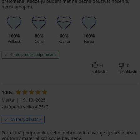
prelomená. Keďže ju budem mať na bežné používať nosenie,
nereklamujem.
100%
80%
60%
100%
Veľkosť
Cena
Kvalita
Farba
Tento produkt odporúčam
0
0
súhlasím
nesúhlasím
100
%
Marta
19. 10. 2025
zakúpená veľkosť 75/G
Overený zákazník
Perfektná podprsenka, veľmi dobre sedí a tvaruje aj väčšie prsia.
Vnútorný materiál košíkov je bavlnený.