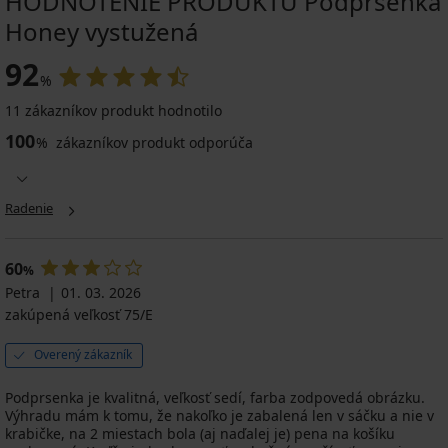
HODNOTENIE PRODUKTU Podprsenka
Honey vystužená
92
%
11 zákazníkov produkt hodnotilo
100
%
zákazníkov produkt odporúča
Radenie
60
%
Petra
01. 03. 2026
zakúpená veľkosť 75/E
Overený zákazník
Podprsenka je kvalitná, veľkosť sedí, farba zodpovedá obrázku.
Výhradu mám k tomu, že nakoľko je zabalená len v sáčku a nie v
krabičke, na 2 miestach bola (aj naďalej je) pena na košíku