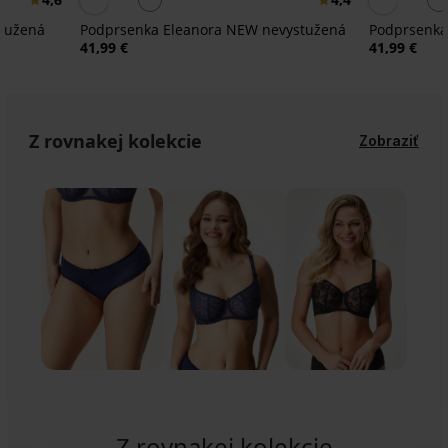
stužená
Podprsenka Eleanora NEW nevystužená
Podprsenka
41,99 €
41,99 €
Z rovnakej kolekcie
Zobraziť
Z rovnakej kolekcie