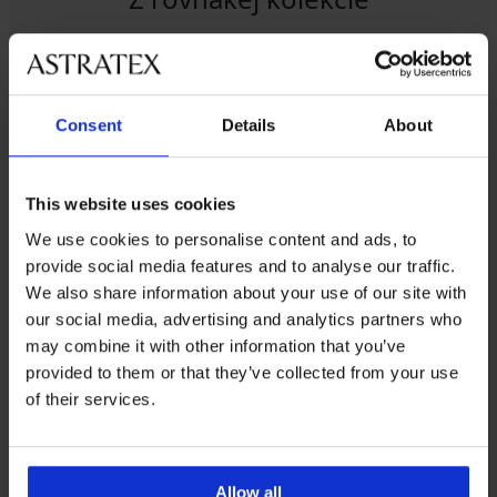
Consent
Details
About
5
4,6
This website uses cookies
Podprsenka
Podprsenka
Spacer
Marte
We use cookies to personalise content and ads, to
3D
vystužená
provide social media features and to analyse our traffic.
Charming
61,99
vystužená
We also share information about your use of our site with
€
47,99
our social media, advertising and analytics partners who
€
may combine it with other information that you’ve
provided to them or that they’ve collected from your use
of their services.
Allow all