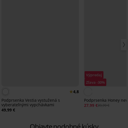
Výpredaj
Zľava -30%
4,8
Podprsenka Vestia vystužená s
Podprsenka Honey nev
vyberateľnými vypchávkami
27,99 €
39,99 €
49,99 €
Objavte podobné kúsky