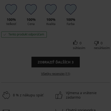
100%
100%
100%
100%
Veľkosť
Cena
Kvalita
Farba
Tento produkt odporúčam
0
0
súhlasím
nesúhlasím
ZOBRAZIŤ ĎALŠÍCH
3
Všetky recenzie (11)
Výmena a vrátenie
8 % z nákupu späť
zadarmo
Chytrý sprievodca