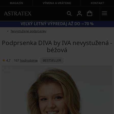
MAGAZÍN
VÝMENA A VRÁTENIE
KONTAKT
VEĽKÝ LETNÝ VÝPREDAJ AŽ DO −70 %
Nevystužené podprsenky
Podprsenka DIVA by IVA nevystužená -
béžová
4,7
|
167
hodnotenie
BESTSELLER