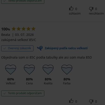
Tento produkt odporúčam
0
0
súhlasím
nesúhlasím
100
%
Beata
03. 07. 2026
zakúpená veľkosť 85/C
Overený zákazník
Zakúpený podľa radcu veľkostí
Objednala som si 85C podla tabulky ale asi som mala 85D
60%
80%
80%
80%
Veľkosť
Cena
Kvalita
Farba
Tento produkt odporúčam
0
0