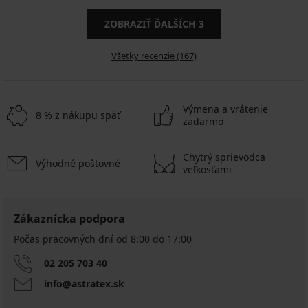
ZOBRAZIŤ ĎALŠÍCH
3
Všetky recenzie (167)
Výmena a vrátenie
8 % z nákupu späť
zadarmo
Chytrý sprievodca
Výhodné poštovné
veľkosťami
Zákaznícka podpora
Počas pracovných dní od 8:00 do 17:00
02 205 703 40
info@astratex.sk