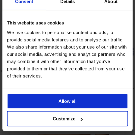
Consent
Details
About
This website uses cookies
We use cookies to personalise content and ads, to
provide social media features and to analyse our traffic.
We also share information about your use of our site with
-20% GET20
-20% GET20
our social media, advertising and analytics partners who
5
4,8
may combine it with other information that you’ve
provided to them or that they’ve collected from your use
á
Podprsenka DAILY by IVA polovystužená
Podprsenka 
vyhladzujúca
vystužená
of their services.
45,99 €
35,99 €
36,79 €
28,79 €
kód:
GET20
kód:
Allow all
Z rovnakej kolekcie
Customize