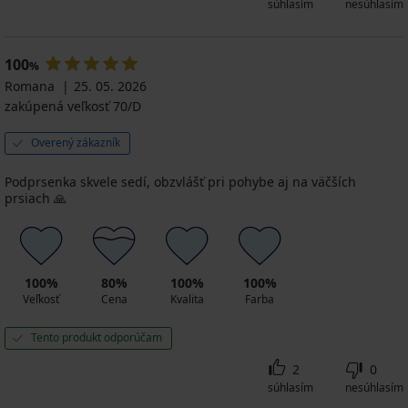
súhlasím
nesúhlasím
100
%
Romana
25. 05. 2026
zakúpená veľkosť 70/D
Overený zákazník
Podprsenka skvele sedí, obzvlášť pri pohybe aj na väčších
prsiach 🙏
100%
80%
100%
100%
Veľkosť
Cena
Kvalita
Farba
Tento produkt odporúčam
2
0
súhlasím
nesúhlasím