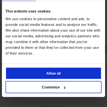
This website uses cookies
We use cookies to personalise content and ads, to
provide social media features and to analyse our traffic.
We also share information about your use of our site with
our social media, advertising and analytics partners who
may combine it with other information that you’ve
provided to them or that they’ve collected from your use
-20% BRA20
-20% BRA20
of their services.
5
5
ená bez
Podprsenka Anemone nevystužená
Podprsenka 
čipkovaná
nevystužen
20,99 €
20,99 €
Allow all
16,79 €
16,79 €
kód:
BRA20
kód:
Customize
Z rovnakej kolekcie
Zobraziť