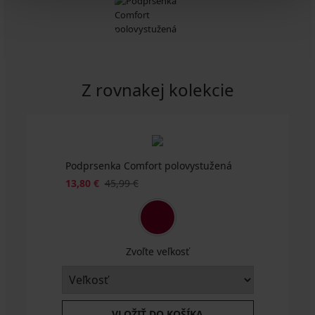
Z rovnakej kolekcie
Výpredaj
-30%
Podprsenka Comfort polovystužená
4,9
4,9
13,80 €
45,99 €
Podprsenka
BESTSELLER
Zvoľte veľkosť
Celine
Podprsenka
nevystužená
Luisse
25,19
nevystužená
€
61,99
35,99
VLOŽIŤ DO KOŠÍKA