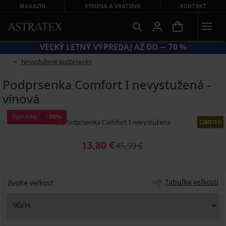
MAGAZÍN
VÝMENA A VRÁTENIE
KONTAKT
KÓD BRA20 = PODPRSENKY −20 %
Nevystužené podprsenky
Podprsenka Comfort I nevystužená -
vínová
Výpredaj
-70%
LIMITED
13,80 €
45,99 €
Tabuľka veľkostí
Zvoľte veľkosť