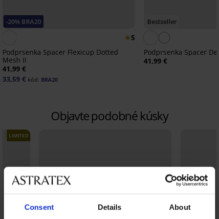
-20% BRA20
Bestseller
5
Podprsenka Spacer Flexicup Dotted
Podprsenka Spacer Del
Mesh II
41,99 €
41,99 €
33,59 €
kód:
BRA20
Objavte podobné kúsky
LIMITED
Consent
Details
About