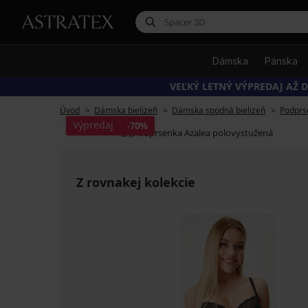
Dámska
Pánska
VEĽKÝ LETNÝ VÝPREDAJ AŽ D
Úvod
Dámska bielizeň
Dámska spodná bielizeň
Podprs
Výpredaj
-70%
Z rovnakej kolekcie