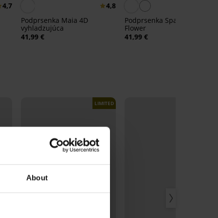
4,7
4,8
4,
Podprsenka Maia 4D
Podprsenka Spacer Delicate
vyhladzujúca
Flower
41,99 €
41,99 €
LIMITED
About