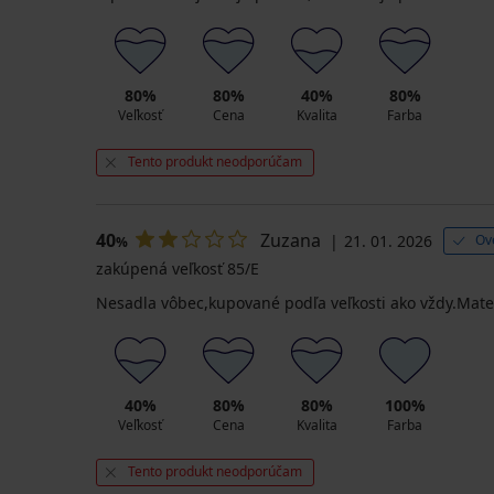
80%
80%
40%
80%
Veľkosť
Cena
Kvalita
Farba
Tento produkt neodporúčam
40
Zuzana
21. 01. 2026
Ov
%
zakúpená veľkosť 85/E
Nesadla vôbec,kupované podľa veľkosti ako vždy.Mater
40%
80%
80%
100%
Veľkosť
Cena
Kvalita
Farba
Tento produkt neodporúčam