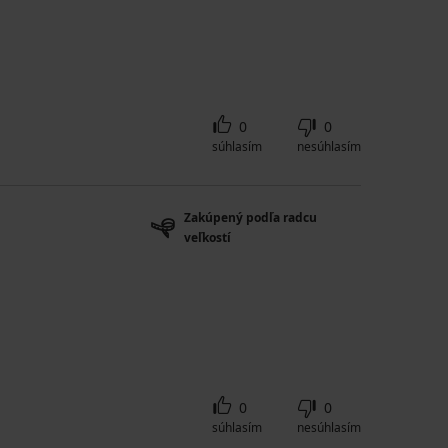
0
0
súhlasím
nesúhlasím
Zakúpený podľa radcu
veľkostí
0
0
súhlasím
nesúhlasím