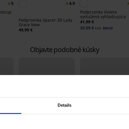
5
4,9
exicup
Podprsenka Violeta
vystužená vyhladzujúca
Podprsenka Spacer 3D Lady
41,99 €
Grace New
33,59 €
kód:
BRA20
49,99 €
Objavte podobné kúsky
Details