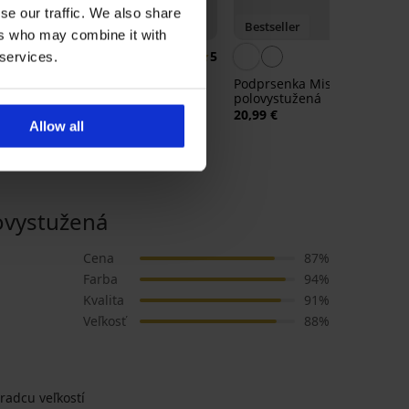
Výpredaj
se our traffic. We also share
Zľava -70%
Bestseller
ers who may combine it with
5
5
4,
 services.
žená
Podprsenka Allie
Podprsenka Misha
polovystužená
polovystužená
21,00 €
69,99 €
20,99 €
Allow all
vystužená
Cena
87%
Farba
94%
Kvalita
91%
Veľkosť
88%
radcu veľkostí