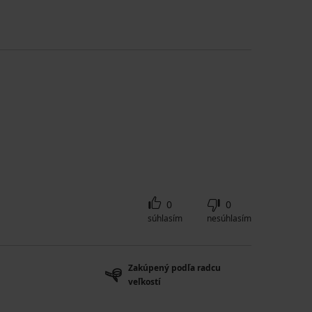
0
0
súhlasím
nesúhlasím
Zakúpený podľa radcu
veľkostí