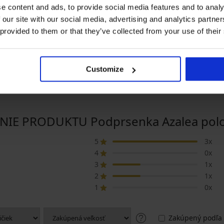
Výpredaj
Výpredaj
e content and ads, to provide social media features and to analy
Zľava -70%
Zľava -70%
 our site with our social media, advertising and analytics partn
4,9
5
 provided to them or that they’ve collected from your use of their
Podprsenka Christina I
Podprsenka Isla nevystu
užená
nevystužená
21,00 €
69,99 €
12,60 €
41,99 €
Customize
IE PRODUKTU Podprsenka Azalea polo
5
3x
4
0x
3
1x
2
1x
1
0x
Zakúpený podľa 