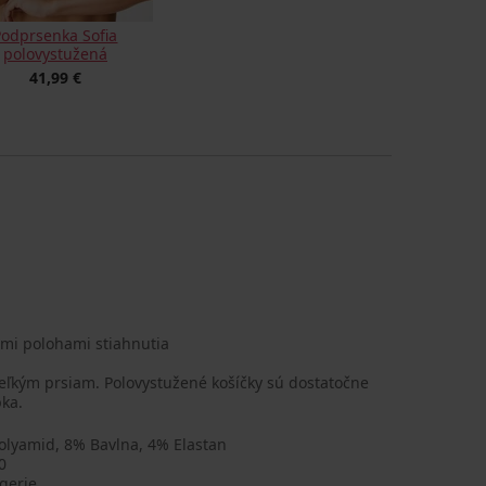
Podprsenka Sofia
polovystužená
41,99 €
omi polohami stiahnutia
eľkým prsiam. Polovystužené košíčky sú dostatočne
pka.
olyamid, 8% Bavlna, 4% Elastan
0
gerie