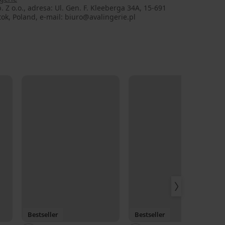
. Z o.o., adresa: Ul. Gen. F. Kleeberga 34A, 15-691
tok, Poland, e-mail: biuro@avalingerie.pl
Bestseller
Bestseller