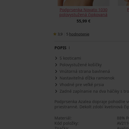
Podprsenka Novato 1030
polovystužená čipkovaná
55,99 €
3,9
|
5
hodnotenie
POPIS
S kosticami
Polovystužené košíčky
Vnútorná strana bavlnená
Nastaviteľná dĺžka ramienok
Vhodné pre veľké prsia
Zadné zapínanie na dva háčiky s tr
Podprsenka Azalea dopraje pohodlie v
priestranné. Dekolt zdobí kvetinová či
Materiál
88% P
Kód položky
AV211
Značka
Avalin