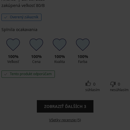
zakúpená veľkosť 80/B
Overený zákazník
Splnila ocakavania
100%
100%
100%
100%
Veľkosť
Cena
Kvalita
Farba
Tento produkt odporúčam
0
0
súhlasím
nesúhlasím
ZOBRAZIŤ ĎALŠÍCH
3
Všetky recenzie (5)