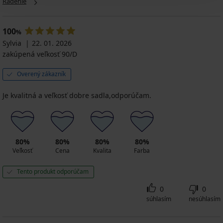
Radenie
Triumph
bez
€
Podprsenka
New
61,99
Shape
kostíc
Simplicity
30,39
€
25,19
Smart
T-
19,79
€
€
49,59
P
100
%
Shirt
€
kód
€
bez
41,99
Bra
Sylvia
22. 01. 2026
BRA20
32,99
kód
kostíc
€
vystužená
zakúpená veľkosť 90/D
€
BRA20
63,99
20,99
€
€
Overený zákazník
Je kvalitná a veľkosť dobre sadla,odporúčam.
80%
80%
80%
80%
Veľkosť
Cena
Kvalita
Farba
Tento produkt odporúčam
0
0
súhlasím
nesúhlasím