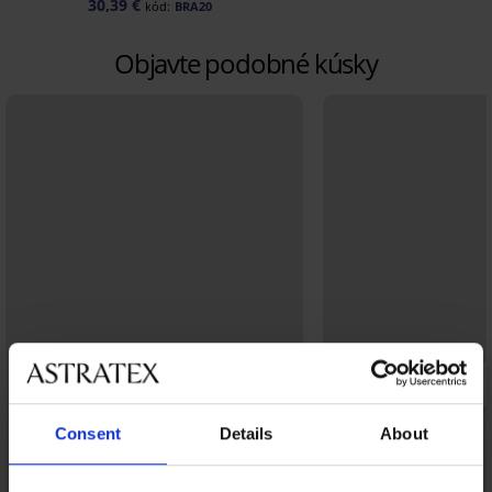
30,39 €
kód:
BRA20
Objavte podobné kúsky
Consent
Details
About