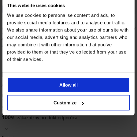
This website uses cookies
-20% BRA20
PREMIUM
We use cookies to personalise content and ads, to
5
provide social media features and to analyse our traffic.
Podprsenka Tracy Push-Up s gélovými
Podprsenka HUGO Red 
We also share information about your use of our site with
košíčkami
Up
our social media, advertising and analytics partners who
41,99 €
63,99 €
may combine it with other information that you’ve
33,59 €
kód:
BRA20
provided to them or that they’ve collected from your use
of their services.
HODNOTENIE PRODUKTU Podprsenka
Ariana Push-Up
Allow all
-20 % BRA20
-40%
-20 % BRA20
-40%
98
%
4,8
4,8
4,8
4,8
4,6
4,5
Customize
5 zákazníkov produkt hodnotilo
100
%
zákazníkov produkt odporúča
Podprsenka
Anette
Podprsenka
Podprsenka
BESTSELLER
vystužená
Marte
Fili
Podprsenka
BESTSELLER
Podprsenka
37,99
vystužená
vystužená
Angelia