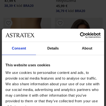
47,99 €
nevystužená
38,39 €
kód
BRA20
45,99 €
36,79 €
kód
BRA20
Consent
Details
About
This website uses cookies
We use cookies to personalise content and ads, to
provide social media features and to analyse our traffic.
We also share information about your use of our site with
3+1 ZADARMO
our social media, advertising and analytics partners who
4,9
4,9
may combine it with other information that you’ve
provided to them or that they’ve collected from your use
BESTSELLER