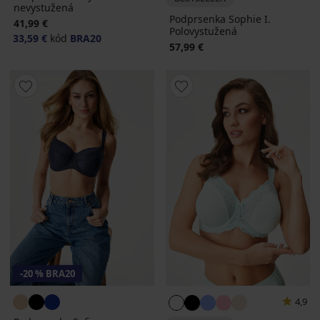
nevystužená
Podprsenka Sophie I.
41,99 €
Polovystužená
33,59 €
kód
BRA20
57,99 €
-20 % BRA20
4,9