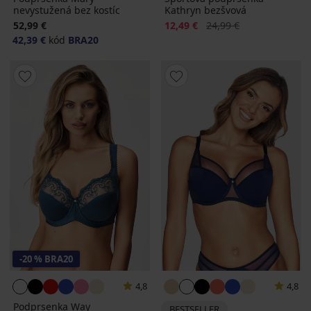
nevystužená bez kostíc
Kathryn bezšvová
Zľava
Pôvodná cena
52,99 €
12,49 €
24,99 €
42,39 €
kód
BRA20
-20 % BRA20
4,8
4,8
Podprsenka Way
BESTSELLER