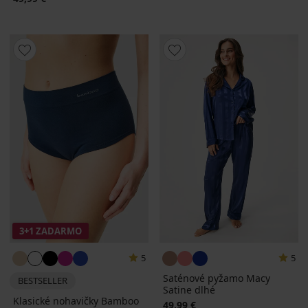
3+1 ZADARMO
5
5
Saténové pyžamo Macy
BESTSELLER
Satine dlhé
Klasické nohavičky Bamboo
49,99 €