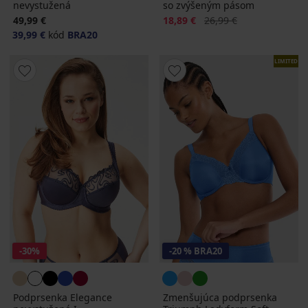
nevystužená
so zvýšeným pásom
Zľava
Pôvodná cena
49,99 €
18,89 €
26,99 €
39,99 €
kód
BRA20
LIMITED
-30%
-20 % BRA20
Podprsenka Elegance
Zmenšujúca podprsenka