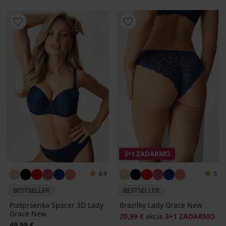
3+1 ZADARMO
4,9
5
BESTSELLER
BESTSELLER
Podprsenka Spacer 3D Lady
Brazilky Lady Grace New
Grace New
20,99 €
akcia
3+1 ZADARMO
49,99 €