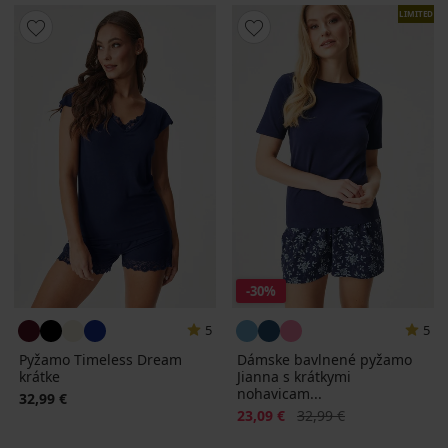
LIMITED
-30%
5
5
Pyžamo Timeless Dream
Dámske bavlnené pyžamo
krátke
Jianna s krátkymi
nohavicam...
32,99 €
Zľava
Pôvodná cena
23,09 €
32,99 €