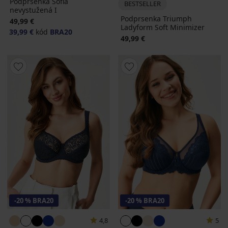
Podprsenka Sofia
BESTSELLER
nevystužená I
Podprsenka Triumph
49,99 €
Ladyform Soft Minimizer
39,99 €
kód
BRA20
49,99 €
-20 % BRA20
-20 % BRA20
4,8
5