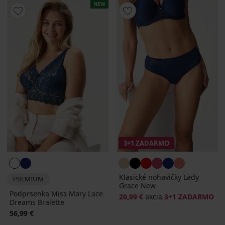
NEW
3+1 ZADARMO
Klasické nohavičky Lady
PREMIUM
Grace New
Podprsenka Miss Mary Lace
20,99 €
akcia
3+1 ZADARMO
Dreams Bralette
56,99 €