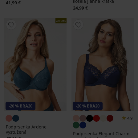
košeľa Jianna krátka
41,99 €
24,99 €
LIMITED
-20 % BRA20
-20 % BRA20
4,9
Podprsenka Ardene
vystužená
Podprsenka Elegant Charm