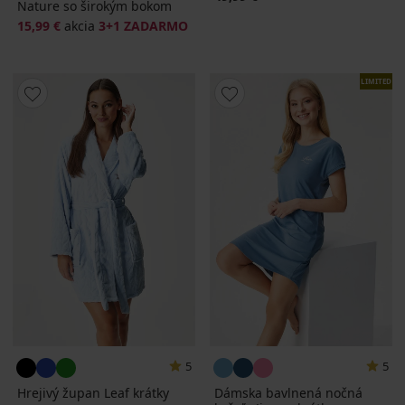
Nature so širokým bokom
15,99 €
akcia
3+1 ZADARMO
LIMITED
5
5
Hrejivý župan Leaf krátky
Dámska bavlnená nočná