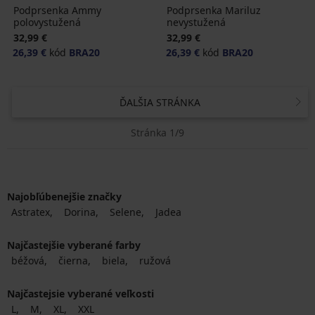
Podprsenka Ammy
Podprsenka Mariluz
polovystužená
nevystužená
32,99 €
32,99 €
26,39 €
kód
BRA20
26,39 €
kód
BRA20
ĎALŠIA STRÁNKA
Stránka 1/9
Najobľúbenejšie značky
Astratex
Dorina
Selene
Jadea
Najčastejšie vyberané farby
béžová
čierna
biela
ružová
Najčastejsie vyberané veľkosti
L
M
XL
XXL