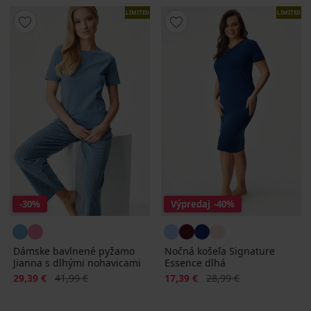
LIMITED
LIMITED
-30%
Výpredaj
-40%
Dámske bavlnené pyžamo
Nočná košeľa Signature
Jianna s dlhými nohavicami
Essence dlhá
Zľava
Pôvodná cena
Zľava
Pôvodná cena
29,39 €
41,99 €
17,39 €
28,99 €