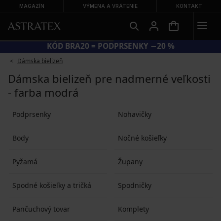
MAGAZÍN
VÝMENA A VRÁTENIE
KONTAKT
KÓD BRA20 = PODPRSENKY −20 %
Dámska bielizeň
Dámska bielizeň pre nadmerné veľkosti
- farba modrá
Podprsenky
Nohavičky
Body
Nočné košieľky
Pyžamá
Župany
Spodné košieľky a tričká
Spodničky
Pančuchový tovar
Komplety