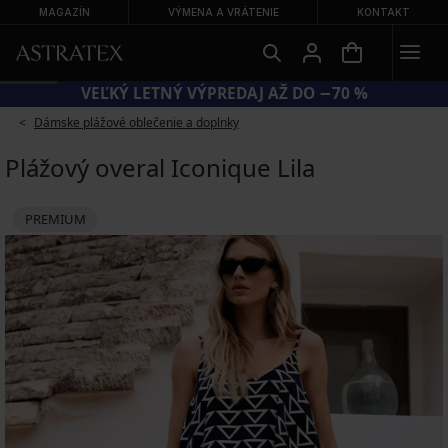
MAGAZÍN
VÝMENA A VRÁTENIE
KONTAKT
VEĽKÝ LETNÝ VÝPREDAJ AŽ DO −70 %
Dámske plážové oblečenie a doplnky
Plážový overal Iconique Lila
PREMIUM