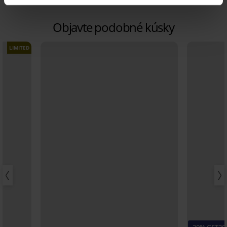
Objavte podobné kúsky
LIMITED
-20% GET20