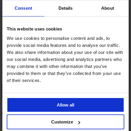
Consent
Details
About
This website uses cookies
We use cookies to personalise content and ads, to
provide social media features and to analyse our traffic.
We also share information about your use of our site with
our social media, advertising and analytics partners who
may combine it with other information that you’ve
provided to them or that they’ve collected from your use
of their services.
-20% GET20
PREMIUM
Výpredaj
Zľava -50%
Zľava -50%
Allow all
Plážové šaty Iconique Margot
Plážové šaty Aina
76,50 €
53,99 €
152,99 €
Customize
21,60 €
kód:
GET20