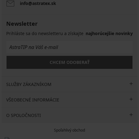
Iconique
Plus
II
11,60
37,99
info@astratex.sk
82,50
Margot
Plus
€
21,00
€
€
76,50
12,60
€
28,99
15,20
164,99
€
€
€
€
41,99
Newsletter
€
152,99
kód
41,99
9,28
€
€
GET20
€
€
Prihláste sa do newsletteru a získajte
najhorúcejšie novinky
16,80
kód
10,08
€
GET20
€
kód
kód
GET20
GET20
CHCEM ODOBERAŤ
SLUŽBY ZÁKAZNÍKOM
VŠEOBECNÉ INFORMÁCIE
O SPOLOČNOSTI
Spoľahlivý obchod