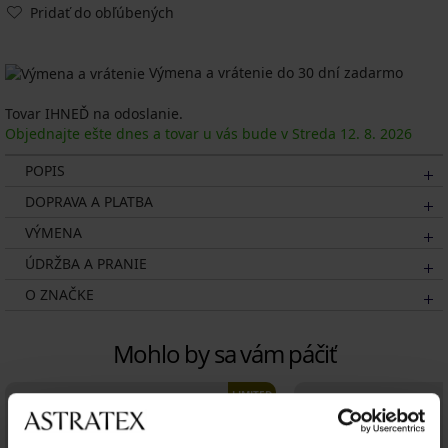
Pridať do obľúbených
Výmena a vrátenie do 30 dní zadarmo
Tovar IHNEĎ na odoslanie.
Objednajte ešte dnes a tovar u vás bude v Streda
12. 8.
2026
POPIS
DOPRAVA A PLATBA
VÝMENA
ÚDRŽBA A PRANIE
O ZNAČKE
Mohlo by sa vám páčiť
LIMITED