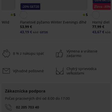
-20% GET20
Zľava -30%
5
5
y Wild
Flanelové pyžamo Winter Evenings dlhé
Horný diel 
53,99 €
77,99 €
43,19 €
43,67 €
kód:
GET20
kód:
Výmena a vrátenie
8 % z nákupu späť
zadarmo
Výpredaj
Výpredaj
Výpredaj
-60%
-50%
-70%
-50%
Chytrý sprievodca
Výhodné poštovné
-20 % GET20
-50%
-20 % GET20
-50%
-20 % GET20
-20 % GET20
veľkosťami
ITED
LIMITED
LIMITED
LIMITED
5
4,6
Plážové
Zákaznícka podpora
PREMIUM
šaty
Plážová
PREMIUM
Plážové
Počas pracovných dní od 8:00 do 17:00
Meccy
mušelínová
Plážové
Plážové
šaty
Plážové
košeľa
19,00
šaty
šaty
Iconique
02 205 703 40
šaty
Calyra
€
Amachi
Amachi
Jeanette