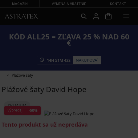
MAGAZÍN
VÝMENA A VRÁTENIE
KONTAKT
KÓD ALL25 = ZĽAVA 25 % NAD 60
€
NAKUPOVAŤ
14
H
51
M
41
S
Plážové šaty
Plážové šaty David Hope
PREMIUM
Výpredaj
-50%
Tento produkt sa už nepredáva