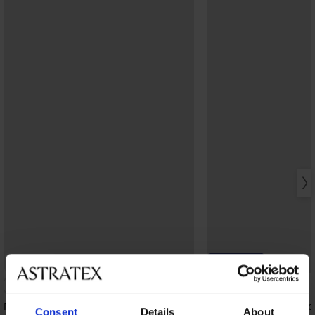
Bestseller
-25% ALL25
4,8
Podprsenka Maia 4D vyhladzujúca
Podprsenka Spacer Fle
Consent
Details
About