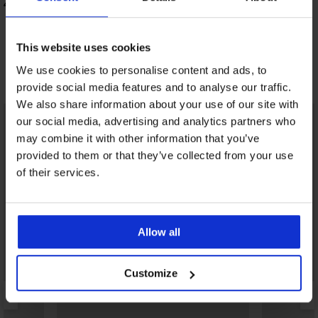
Mesh II
41,99 €
41,99 €
31,49 €
kód:
ALL25
This website uses cookies
We use cookies to personalise content and ads, to
Objavte podobné kúsky
provide social media features and to analyse our traffic.
We also share information about your use of our site with
LIMITED
LIMITED
our social media, advertising and analytics partners who
may combine it with other information that you’ve
provided to them or that they’ve collected from your use
of their services.
Allow all
Customize