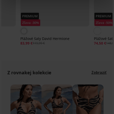
PREMIUM
PREMIUM
Zľava -30%
Zľava -50%
Plážové šaty David Hermione
Plážové šat
83,99 €
74,50 €
119,99 €
148,9
Z rovnakej kolekcie
Zobraziť