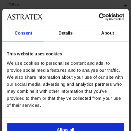
POPIS
DOPRAVA A PLATBA
VÝMENA
ÚDRŽBA A PRANIE
Consent
Details
About
O ZNAČKE
This website uses cookies
Mohlo by sa vám páčiť
We use cookies to personalise content and ads, to
provide social media features and to analyse our traffic.
We also share information about your use of our site with
our social media, advertising and analytics partners who
may combine it with other information that you’ve
provided to them or that they’ve collected from your use
of their services.
Allow all