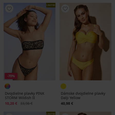
LIMITED
-70%
Dvojdielne plavky PINK
Dámske dvojdielne plavky
STORM Wildish II
Dalji Yellow
Zľava
Pôvodná cena
10,20 €
33,98 €
40,98 €
LIMITED