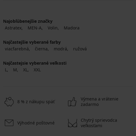
Najobľúbenejšie značky
Astratex
MEN-A
Volin
Madora
Najčastejšie vyberané farby
viacfarebná
čierna
modrá
ružová
Najčastejsie vyberané veľkosti
L
M
XL
XXL
Výmena a vrátenie
8 % z nákupu späť
zadarmo
Chytrý sprievodca
Výhodné poštovné
veľkosťami