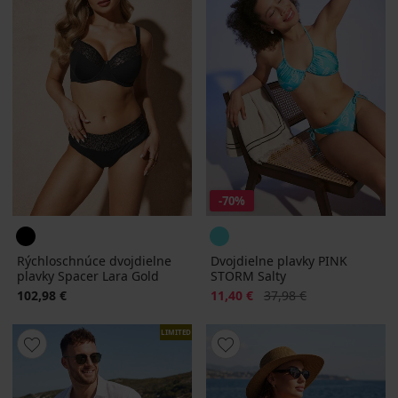
-70%
Rýchloschnúce dvojdielne
Dvojdielne plavky PINK
plavky Spacer Lara Gold
STORM Salty
Zľava
Pôvodná cena
102,98 €
11,40 €
37,98 €
LIMITED