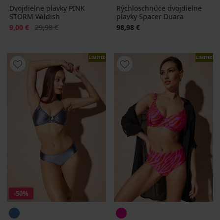
Dvojdielne plavky PINK
Rýchloschnúce dvojdielne
STORM Wildish
plavky Spacer Duara
Zľava
Pôvodná cena
9,00 €
29,98 €
98,98 €
LIMITED
LIMITED
-50%