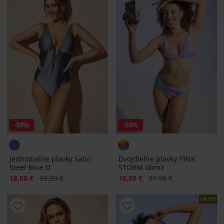
-50%
-50%
Jednodielne plavky Satin
Dvojdielne plavky PINK
Steel-blue II
STORM Glimz
Zľava
Pôvodná cena
Zľava
Pôvodná cena
18,00 €
35,99 €
18,99 €
37,98 €
LIMITED