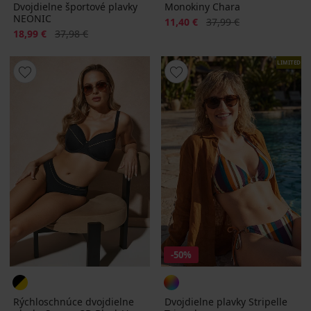
Dvojdielne športové plavky
Monokiny Chara
NEONIC
Zľava
Pôvodná cena
11,40 €
37,99 €
Zľava
Pôvodná cena
18,99 €
37,98 €
LIMITED
-50%
Rýchloschnúce dvojdielne
Dvojdielne plavky Stripelle