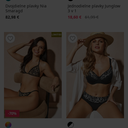
Dvojdielne plavky Nia
Jednodielne plavky Junglow
Smaragd
3 v 1
Zľava
Pôvodná cena
82,98 €
18,60 €
61,99 €
LIMITED
-70%