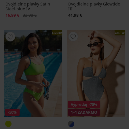
Dvojdielne plavky Satin
Dvojdielne plavky Glowtide
Steel-blue IV
III
Zľava
Pôvodná cena
16,99 €
33,98 €
41,98 €
LIMITED
LIMITED
Výpredaj
-70%
-50%
1+1 ZADARMO