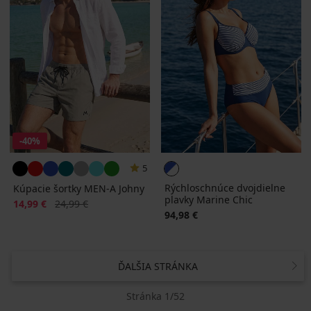
-40%
5
Rýchloschnúce dvojdielne
Kúpacie šortky MEN-A Johny
plavky Marine Chic
Zľava
Pôvodná cena
14,99 €
24,99 €
94,98 €
ĎALŠIA STRÁNKA
Stránka 1/52