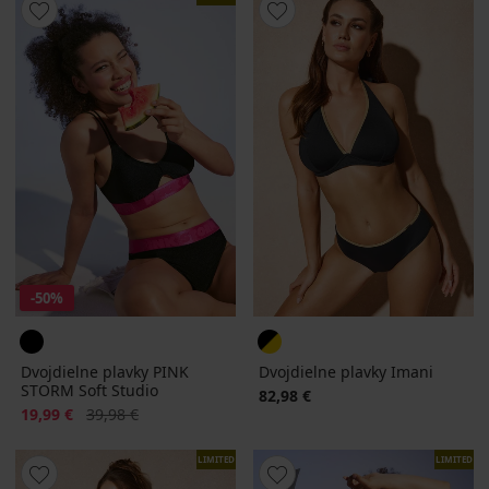
-50%
Dvojdielne plavky PINK
Dvojdielne plavky Imani
STORM Soft Studio
82,98 €
Zľava
Pôvodná cena
19,99 €
39,98 €
LIMITED
LIMITED