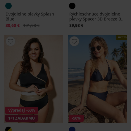
Dvojdielne plavky Splash
Rýchloschnúce dvojdielne
Blue
plavky Spacer 3D Breeze B...
Zľava
Pôvodná cena
30,60 €
101,98 €
89,98 €
LIMITED
Výpredaj
-60%
1+1 ZADARMO
-50%