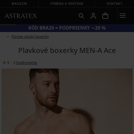
MAGAZÍN
VÝMENA A VRÁTENIE
KONTAKT
KÓD BRA20 = PODPRSENKY −20 %
Pánske plavky boxerky
Plavkové boxerky MEN-A Ace
5
|
2
hodnotenie