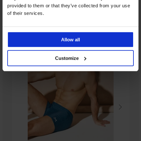
provided to them or that they’ve collected from your use
Z rovnakej kolekcie
of their services.
-50%
-20%
-20%
ED
ITED
IMITED
Allow all
Plavkové
Plavkové
Customize
boxerky
boxerky
Plavkové
Dean
George
boxerky
Daniel
18,39
18,39
€
€
9,49
€
22,99
22,99
€
€
18,99
€