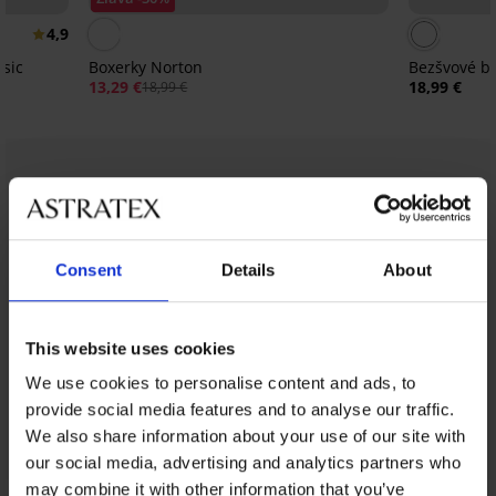
4,9
ssic
Boxerky Norton
Bezšvové bo
13,29 €
18,99 €
18,99 €
Z rovnakej kolekcie
Zobraziť
Consent
Details
About
This website uses cookies
We use cookies to personalise content and ads, to
provide social media features and to analyse our traffic.
We also share information about your use of our site with
our social media, advertising and analytics partners who
may combine it with other information that you’ve