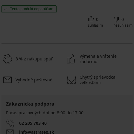
Tento produkt odporúčam
0
0
súhlasím
nesúhlasím
Výmena a vrátenie
8 % z nákupu späť
zadarmo
Chytrý sprievodca
Výhodné poštovné
veľkosťami
Zákaznícka podpora
Počas pracovných dní od 8:00 do 17:00
02 205 703 40
info@astratex.sk