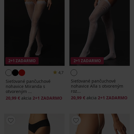
2+1 ZADARMO
2+1 ZADARMO
4,7
Sieťované pančuchové
Sieťované pančuchové
nohavice Alla s otvoreným
nohavice Miranda s
roz...
otvoreným ...
20,99 €
akcia
2+1 ZADARMO
20,99 €
akcia
2+1 ZADARMO