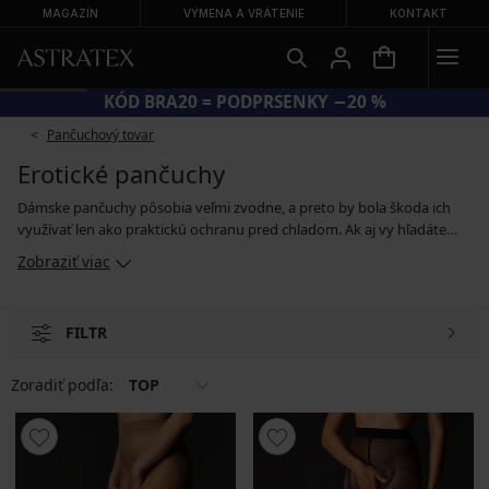
MAGAZÍN
VÝMENA A VRÁTENIE
KONTAKT
KÓD BRA20 = PODPRSENKY −20 %
Pančuchový tovar
Erotické pančuchy
Dámske pančuchy pôsobia veľmi zvodne, a preto by bola škoda ich
využívať len ako praktickú ochranu pred chladom. Ak aj vy hľadáte
pančuchy, ktoré nechcete skrývať pod oblečením, ale naopak sa nimi
Zobraziť viac
pochváliť, ste tu správne. Erotické pančuchy najlepšie vyniknú v
kombinácii s dráždivým podväzkovým pásom a luxusnou bielizňou.
Siahnuť tiež môžete po odvážnych pančuchách s otvoreným
FILTR
rozkrokom alebo pančuchových nohaviciach s feromónmi. Fantázii sa
medze nekladú.
Zoradiť podľa:
TOP