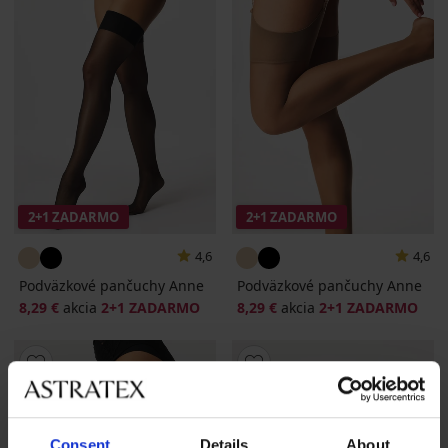
2+1 ZADARMO
2+1 ZADARMO
4,6
4,6
Podväzkové pančuchy Anne
Podväzkové pančuchy Anne
8,29 €
akcia
2+1 ZADARMO
8,29 €
akcia
2+1 ZADARMO
Consent
Details
About