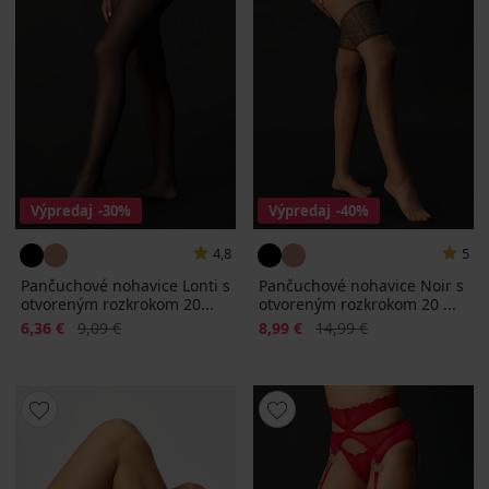
Výpredaj
-30%
Výpredaj
-40%
4,8
5
Pančuchové nohavice Lonti s
Pančuchové nohavice Noir s
otvoreným rozkrokom 20...
otvoreným rozkrokom 20 ...
Zľava
Pôvodná cena
Zľava
Pôvodná cena
6,36 €
9,09 €
8,99 €
14,99 €