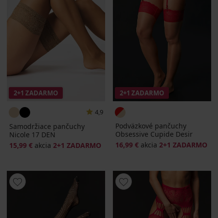
2+1 ZADARMO
2+1 ZADARMO
4,9
Podväzkové pančuchy
Samodržiace pančuchy
Obsessive Cupide Desir
Nicole 17 DEN
16,99 €
akcia
2+1 ZADARMO
15,99 €
akcia
2+1 ZADARMO