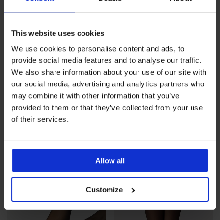
This website uses cookies
We use cookies to personalise content and ads, to
provide social media features and to analyse our traffic.
We also share information about your use of our site with
our social media, advertising and analytics partners who
2+1 ZADARMO
2+1 ZADARMO
may combine it with other information that you’ve
4,7
4,9
provided to them or that they’ve collected from your use
of their services.
Podväzkové pančuchy Renne
Samodržiace pančuchy
Nicole 17 DEN
8,29 €
akcia
2+1 ZADARMO
15,99 €
akcia
2+1 ZADARMO
Allow all
Customize