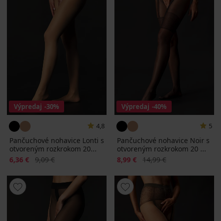
Výpredaj
-30%
Výpredaj
-40%
4,8
5
Pančuchové nohavice Lonti s
Pančuchové nohavice Noir s
otvoreným rozkrokom 20...
otvoreným rozkrokom 20 ...
Zľava
Pôvodná cena
Zľava
Pôvodná cena
6,36 €
9,09 €
8,99 €
14,99 €