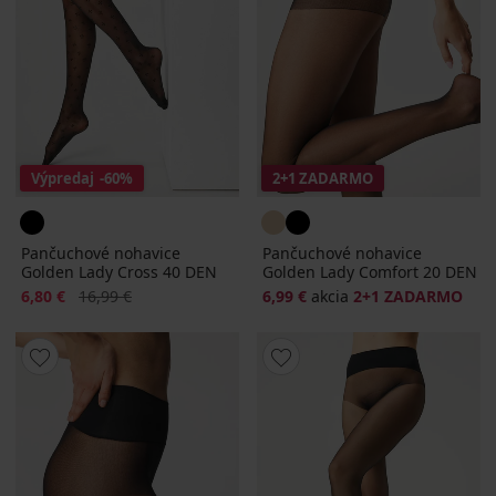
Výpredaj
-60%
2+1 ZADARMO
Pančuchové nohavice
Pančuchové nohavice
Golden Lady Cross 40 DEN
Golden Lady Comfort 20 DEN
Zľava
Pôvodná cena
6,80 €
16,99 €
6,99 €
akcia
2+1 ZADARMO