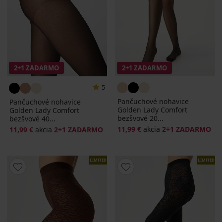
2+1 ZADARMO
2+1 ZADARMO
5
Pančuchové nohavice
Pančuchové nohavice
Golden Lady Comfort
Golden Lady Comfort
bezšvové 20...
bezšvové 40...
11,99 €
akcia
2+1 ZADARMO
11,99 €
akcia
2+1 ZADARMO
LIMITED
LIMITED