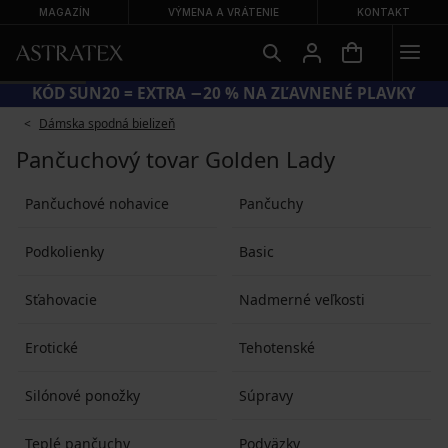
MAGAZÍN
VÝMENA A VRÁTENIE
KONTAKT
KÓD SUN20 = EXTRA −20 % NA ZĽAVNENÉ PLAVKY
Dámska spodná bielizeň
Pančuchový tovar Golden Lady
Pančuchové nohavice
Pančuchy
Podkolienky
Basic
Sťahovacie
Nadmerné veľkosti
Erotické
Tehotenské
Silónové ponožky
Súpravy
Teplé pančuchy
Podväzky