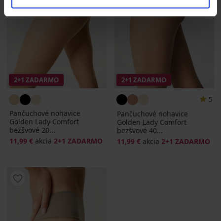
2+1 ZADARMO
2+1 ZADARMO
5
Pančuchové nohavice
Pančuchové nohavice
Golden Lady Comfort
Golden Lady Comfort
bezšvové 20...
bezšvové 40...
11,99 €
akcia
2+1 ZADARMO
11,99 €
akcia
2+1 ZADARMO