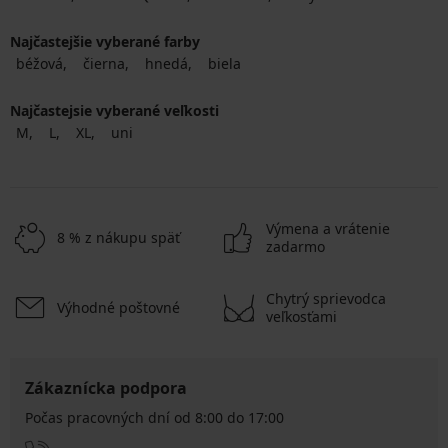
Najčastejšie vyberané farby
béžová
čierna
hnedá
biela
Najčastejsie vyberané veľkosti
M
L
XL
uni
Výmena a vrátenie
8 % z nákupu späť
zadarmo
Chytrý sprievodca
Výhodné poštovné
veľkosťami
Zákaznícka podpora
Počas pracovných dní od 8:00 do 17:00