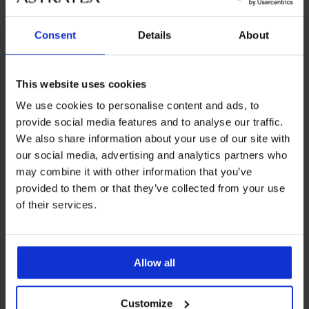
Consent
Details
About
This website uses cookies
2+1 ZADARMO
2+1 ZADARMO
We use cookies to personalise content and ads, to
provide social media features and to analyse our traffic.
We also share information about your use of our site with
Pančuchové nohavice
Pančuchové nohavice
our social media, advertising and analytics partners who
Golden Lady Comfort 20 DEN
Golden Lady Comfort
bezšvové 20...
may combine it with other information that you’ve
6,99 €
akcia
2+1 ZADARMO
11,99 €
akcia
2+1 ZADARMO
provided to them or that they’ve collected from your use
of their services.
Allow all
Customize