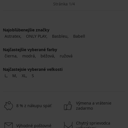
Stránka 1/4
Najobľúbenejšie značky
Astratex
ONLY PLAY
Basbleu
Babell
Najčastejšie vyberané farby
čierna
modrá
béžová
ružová
Najčastejsie vyberané veľkosti
L
M
XL
S
Výmena a vrátenie
8 % z nákupu späť
zadarmo
Chytrý sprievodca
Výhodné poštovné