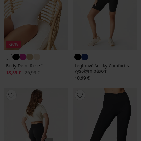
-30%
Body Demi Rose I
Legínové šortky Comfort s
vysokým pásom
Zľava
Pôvodná cena
18,89 €
26,99 €
10,99 €