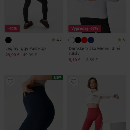
-40%
Výpredaj
-57%
4,7
5
Legíny Iggy Push-Up
Dámske tričko Melani dlhý
rukáv
Zľava
Pôvodná cena
29,99 €
49,99 €
Zľava
Pôvodná cena
8,10 €
18,89 €
NEW