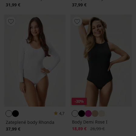
31,99 €
37,99 €
-30%
4,7
Body Demi Rose I
Zateplené body Rhonda
Zľava
Pôvodná cena
18,89 €
26,99 €
37,99 €