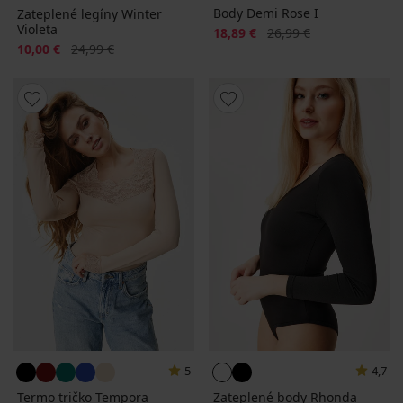
Body Demi Rose I
Zateplené legíny Winter
Violeta
Zľava
Pôvodná cena
18,89 €
26,99 €
Zľava
Pôvodná cena
10,00 €
24,99 €
5
4,7
Termo tričko Tempora
Zateplené body Rhonda