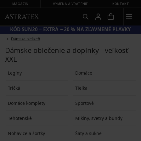
MAGAZÍN
VÝMENA A VRÁTENIE
KONTAKT
KÓD SUN20 = EXTRA −20 % NA ZĽAVNENÉ PLAVKY
Dámska bielizeň
Dámske oblečenie a doplnky - veľkosť
XXL
Legíny
Domáce
Tričká
Tielka
Domáce komplety
Športové
Tehotenské
Mikiny, svetry a bundy
Nohavice a šortky
Šaty a sukne