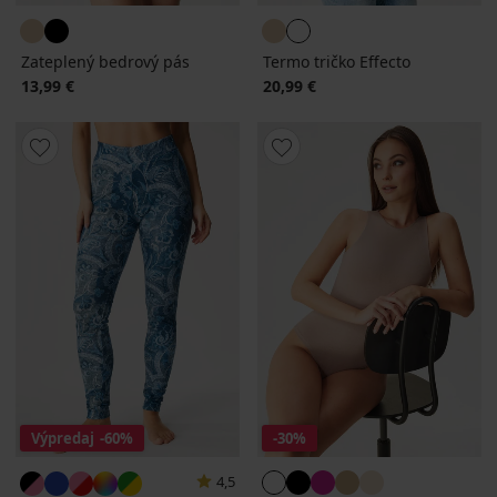
Zateplený bedrový pás
Termo tričko Effecto
13,99 €
20,99 €
Výpredaj
-60%
-30%
4,5