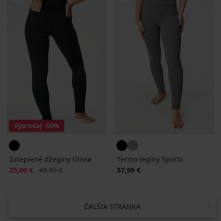
Výpredaj
-50%
Zateplené džegíny Olivia
Termo legíny Sports
Zľava
Pôvodná cena
25,00 €
49,99 €
57,99 €
ĎALŠIA STRÁNKA