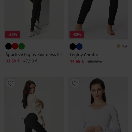
-30%
-30%
4,9
Športové legíny Seamless FIT
Legíny Comfort
Zľava
Pôvodná cena
33,59 €
47,99 €
Zľava
Pôvodná cena
14,69 €
20,99 €