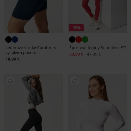
-30%
Legínové šortky Comfort s
Športové legíny Seamless FIT
vysokým pásom
Zľava
Pôvodná cena
33,59 €
47,99 €
10,99 €