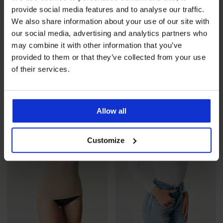
Výpredaj
-57%
provide social media features and to analyse our traffic.
We also share information about your use of our site with
5
4,9
our social media, advertising and analytics partners who
Dámske tričko Melani dlhý
Zateplené legíny Winter
may combine it with other information that you’ve
rukáv
24,99 €
provided to them or that they’ve collected from your use
Zľava
Pôvodná cena
8,10 €
18,89 €
of their services.
Allow all
Customize