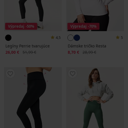
Výpredaj
-50%
Výpredaj
-70%
4,5
5
Legíny Perrie tvarujúce
Dámske tričko Resta
Zľava
Pôvodná cena
Zľava
Pôvodná cena
26,00 €
51,99 €
8,70 €
28,99 €