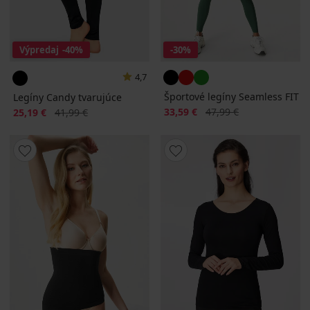
Výpredaj
-40%
-30%
4,7
Športové legíny Seamless FIT
Legíny Candy tvarujúce
Zľava
Pôvodná cena
Zľava
Pôvodná cena
33,59 €
47,99 €
25,19 €
41,99 €