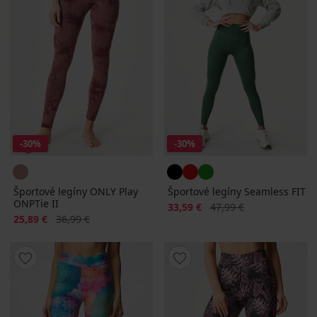
-30%
-30%
Športové legíny ONLY Play
Športové legíny Seamless FIT
ONPTie II
Zľava
Pôvodná cena
33,59 €
47,99 €
Zľava
Pôvodná cena
25,89 €
36,99 €