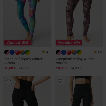
Výpredaj
-60%
Výpredaj
-60%
4,5
4,5
Zateplené legíny Winter
Zateplené legíny Winter
Violeta
Violeta
Zľava
Pôvodná cena
Zľava
Pôvodná cena
10,00 €
24,99 €
10,00 €
24,99 €