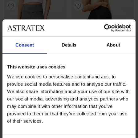
Consent
Details
About
This website uses cookies
We use cookies to personalise content and ads, to
provide social media features and to analyse our traffic.
We also share information about your use of our site with
our social media, advertising and analytics partners who
4,6
may combine it with other information that you’ve
Termo legíny Sports
Tehotenské legíny Mama
provided to them or that they’ve collected from your use
57,99 €
30,99 €
of their services.