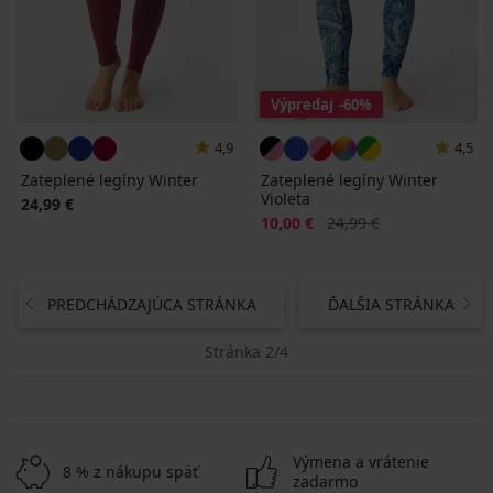
Výpredaj
-60%
4,9
4,5
Zateplené legíny Winter
Zateplené legíny Winter
Violeta
24,99 €
Zľava
Pôvodná cena
10,00 €
24,99 €
PREDCHÁDZAJÚCA STRÁNKA
ĎALŠIA STRÁNKA
Stránka 2/4
Výmena a vrátenie
8 % z nákupu späť
zadarmo