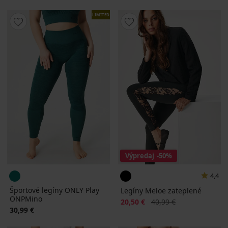
LIMITED
Výpredaj
-50%
4,4
Športové legíny ONLY Play
Legíny Meloe zateplené
ONPMino
Zľava
Pôvodná cena
20,50 €
40,99 €
30,99 €