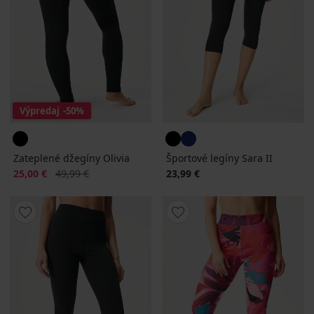
Výpredaj
-50%
Zateplené džegíny Olivia
Športové legíny Sara II
Zľava
Pôvodná cena
25,00 €
49,99 €
23,99 €