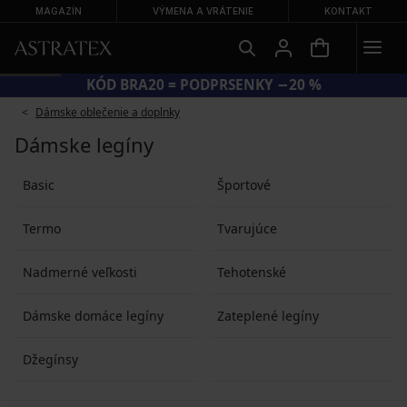
MAGAZÍN
VÝMENA A VRÁTENIE
KONTAKT
KÓD BRA20 = PODPRSENKY −20 %
Dámske oblečenie a doplnky
Dámske legíny
Basic
Športové
Termo
Tvarujúce
Nadmerné veľkosti
Tehotenské
Dámske domáce legíny
Zateplené legíny
Džegínsy