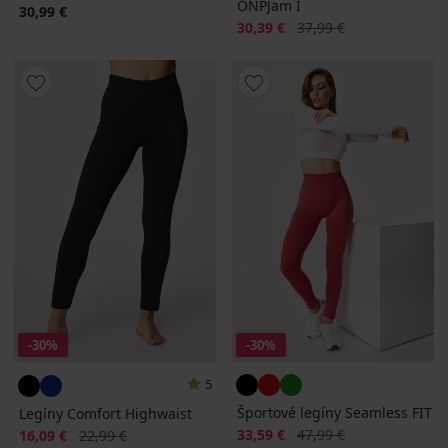
ONPJam I
30,99 €
Zľava
Pôvodná cena
30,39 €
37,99 €
-30%
-30%
5
Športové legíny Seamless FIT
Legíny Comfort Highwaist
Zľava
Pôvodná cena
Zľava
Pôvodná cena
33,59 €
47,99 €
16,09 €
22,99 €