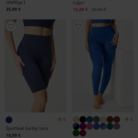
ONPRya I
Capri
35,99 €
Zľava
Pôvodná cena
14,69 €
20,99 €
5
5
Športové šortky Sara
18,99 €