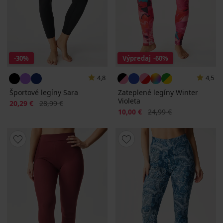
-30%
Výpredaj
-60%
4,8
4,5
Športové legíny Sara
Zateplené legíny Winter
Violeta
Zľava
Pôvodná cena
20,29 €
28,99 €
Zľava
Pôvodná cena
10,00 €
24,99 €