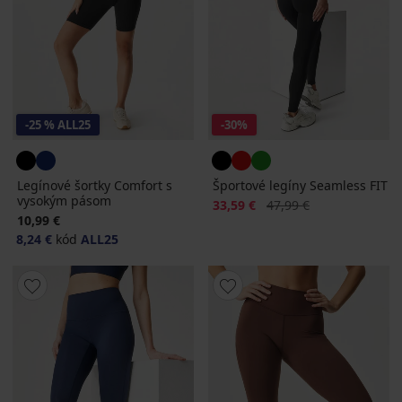
-25 % ALL25
-30%
Legínové šortky Comfort s
Športové legíny Seamless FIT
vysokým pásom
Zľava
Pôvodná cena
33,59 €
47,99 €
10,99 €
8,24 €
kód
ALL25