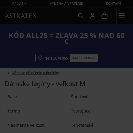
MAGAZÍN
VÝMENA A VRÁTENIE
KONTAKT
KÓD ALL25 = ZĽAVA 25 % NAD 60
€
NAKUPOVAŤ
14
H
30
M
05
S
Dámske oblečenie a doplnky
Dámske legíny - veľkosť M
Basic
Športové
Termo
Tvarujúce
Nadmerné veľkosti
Tehotenské