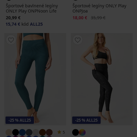
Športové bavlnené legíny
Športové legíny ONLY Play
ONLY Play ONPNoon Life
ONPJoa
Zľava
Pôvodná cena
20,99 €
18,00 €
35,99 €
15,74 €
kód
ALL25
-25 % ALL25
-25 % ALL25
5