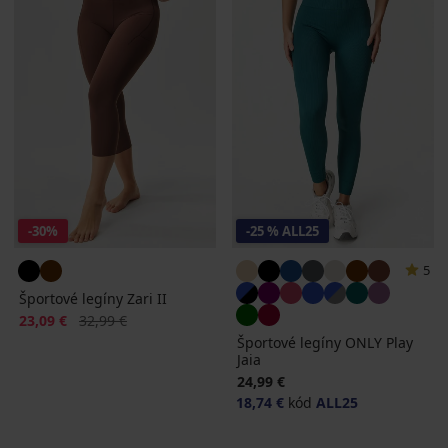
-30%
-25 % ALL25
5
Športové legíny Zari II
Zľava
Pôvodná cena
23,09 €
32,99 €
Športové legíny ONLY Play
Jaia
24,99 €
18,74 €
kód
ALL25