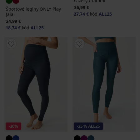
ONPrya Tammi
36,99 €
Športové legíny ONLY Play
27,74 €
kód
ALL25
Jaia
24,99 €
18,74 €
kód
ALL25
-30%
-25 % ALL25