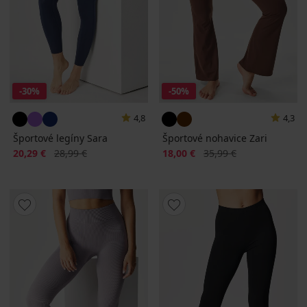
-30%
-50%
4,8
4,3
Športové legíny Sara
Športové nohavice Zari
Zľava
Pôvodná cena
Zľava
Pôvodná cena
20,29 €
28,99 €
18,00 €
35,99 €