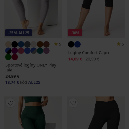
-25 % ALL25
-30%
5
5
Legíny Comfort Capri
Zľava
Pôvodná cena
14,69 €
20,99 €
Športové legíny ONLY Play
Jaia
24,99 €
18,74 €
kód
ALL25