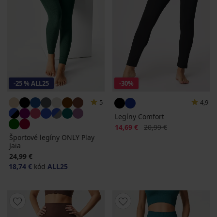
-25 % ALL25
-30%
5
4,9
Legíny Comfort
Zľava
Pôvodná cena
14,69 €
20,99 €
Športové legíny ONLY Play
Jaia
24,99 €
18,74 €
kód
ALL25