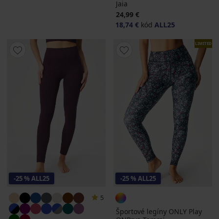
Jaia
24,99 €
18,74 €
kód
ALL25
LIMITED
-25 % ALL25
-25 % ALL25
5
Športové legíny ONLY Play