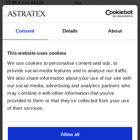
17,99 €
kód
ALL25
Jaia
24,99 €
18,74 €
kód
ALL25
Consent
Details
About
This website uses cookies
We use cookies to personalise content and ads, to
provide social media features and to analyse our traffic.
We also share information about your use of our site with
our social media, advertising and analytics partners who
may combine it with other information that you’ve
provided to them or that they’ve collected from your use
of their services.
Výpredaj
-50%
-30%
4,5
Allow all
Športové legíny Zari
Legíny Perrie tvarujúce