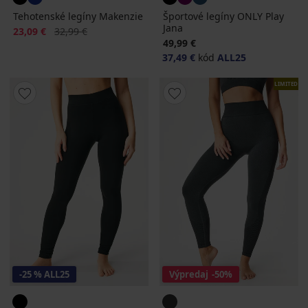
Tehotenské legíny Makenzie
Športové legíny ONLY Play
Jana
Zľava
Pôvodná cena
23,09 €
32,99 €
49,99 €
37,49 €
kód
ALL25
LIMITED
-25 % ALL25
Výpredaj
-50%