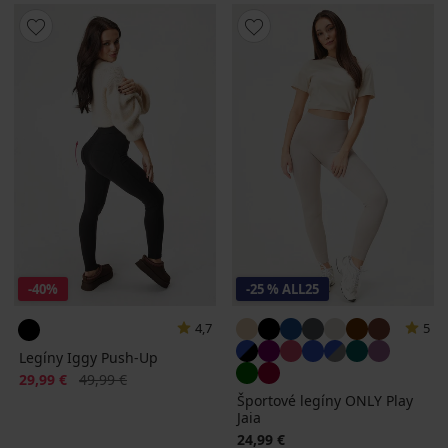
-40%
-25 % ALL25
4,7
5
Legíny Iggy Push-Up
Zľava
Pôvodná cena
29,99 €
49,99 €
Športové legíny ONLY Play
Jaia
24,99 €