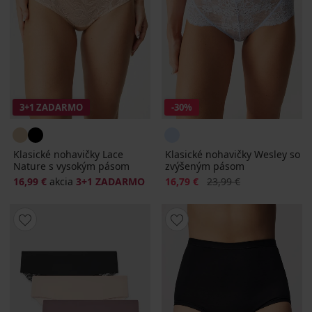
3+1 ZADARMO
-30%
Klasické nohavičky Lace
Klasické nohavičky Wesley so
Nature s vysokým pásom
zvýšeným pásom
Zľava
Pôvodná cena
16,99 €
akcia
3+1 ZADARMO
16,79 €
23,99 €