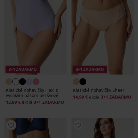
3+1 ZADARMO
3+1 ZADARMO
Klasické nohavičky Flexi s
Klasické nohavičky Sheer
vysokým pásom bezšvové
14,99 €
akcia
3+1 ZADARMO
12,99 €
akcia
3+1 ZADARMO