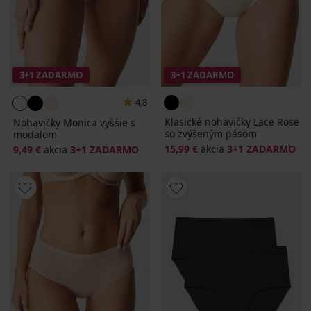
3+1 ZADARMO
3+1 ZADARMO
4,8
Klasické nohavičky Lace Rose
Nohavičky Monica vyššie s
so zvýšeným pásom
modalom
15,99 €
akcia
3+1 ZADARMO
9,49 €
akcia
3+1 ZADARMO