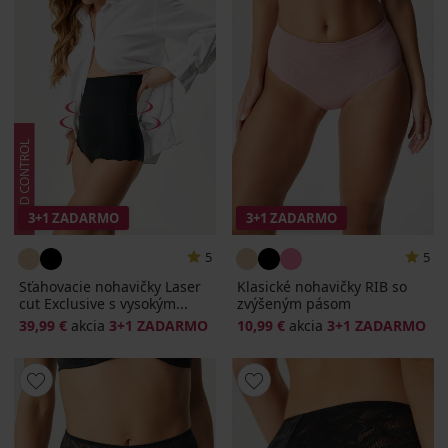
3+1 ZADARMO
3+1 ZADARMO
5
5
Sťahovacie nohavičky Laser
Klasické nohavičky RIB so
cut Exclusive s vysokým...
zvýšeným pásom
39,99 €
akcia
3+1 ZADARMO
10,99 €
akcia
3+1 ZADARMO