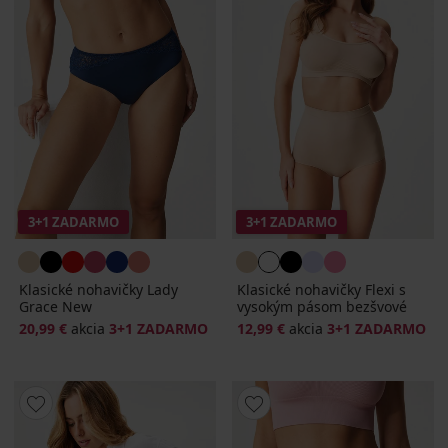
3+1 ZADARMO
3+1 ZADARMO
Klasické nohavičky Lady
Klasické nohavičky Flexi s
Grace New
vysokým pásom bezšvové
20,99 €
akcia
3+1 ZADARMO
12,99 €
akcia
3+1 ZADARMO