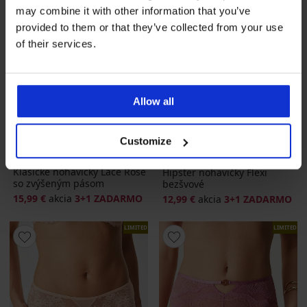
may combine it with other information that you’ve
provided to them or that they’ve collected from your use
of their services.
Allow all
3+1 ZADARMO
3+1 ZADARMO
Customize
5
Klasické nohavičky Lace Rose
Hipster nohavičky Flexi
so zvýšeným pásom
bezšvové
15,99 €
akcia
3+1 ZADARMO
12,99 €
akcia
3+1 ZADARMO
LIMITED
LIMITED