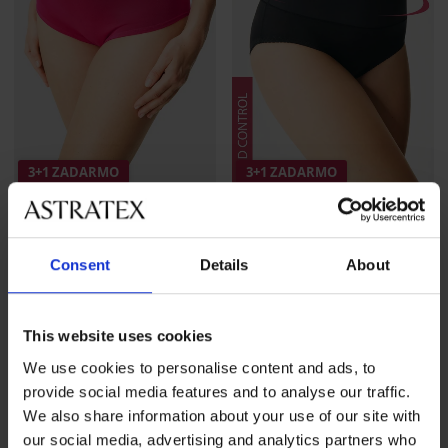
3+1 ZADARMO
3+1 ZADARMO
5
4,7
BESTSELLER
BESTSELLER
Consent
Details
About
Klasické nohavičky Bamboo
Sťahovacie bavlnené
Nature so širokým bokom
nohavičky Blanca
15,99 €
akcia
3+1 ZADARMO
16,99 €
akcia
3+1 ZADARMO
This website uses cookies
We use cookies to personalise content and ads, to
provide social media features and to analyse our traffic.
We also share information about your use of our site with
our social media, advertising and analytics partners who