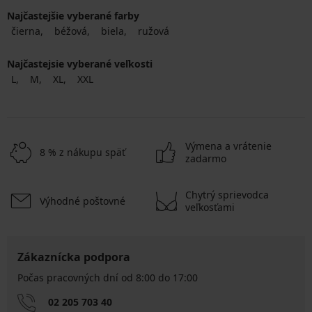
Najčastejšie vyberané farby
čierna
béžová
biela
ružová
Najčastejsie vyberané veľkosti
L
M
XL
XXL
Výmena a vrátenie
8 % z nákupu späť
zadarmo
Chytrý sprievodca
Výhodné poštovné
veľkosťami
Zákaznícka podpora
Počas pracovných dní od 8:00 do 17:00
02 205 703 40