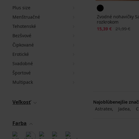
Plus size
Zvodné nohavičky S
Menštruačné
rozkrokom
Tehotenské
Zľava
Pôvodná ce
15,39 €
21,99 €
Bezšvové
Čipkované
Erotické
Svadobné
Športové
Multipack
Veľkosť
Najobľúbenejšie zna
Astratex
Jadea
C
Farba