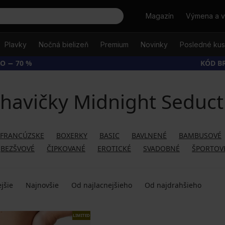
Hľadať
Magazín
Výmena a v
Plavky
Nočná bielizeň
Premium
Novinky
Posledné ku
O − 70 %
KÓD B
havičky Midnight Seduct
FRANCÚZSKE
BOXERKY
BASIC
BAVLNENÉ
BAMBUSOVÉ
BEZŠVOVÉ
ČIPKOVANÉ
EROTICKÉ
SVADOBNÉ
ŠPORTOV
jšie
Najnovšie
Od najlacnejšieho
Od najdrahšieho
LIMITED