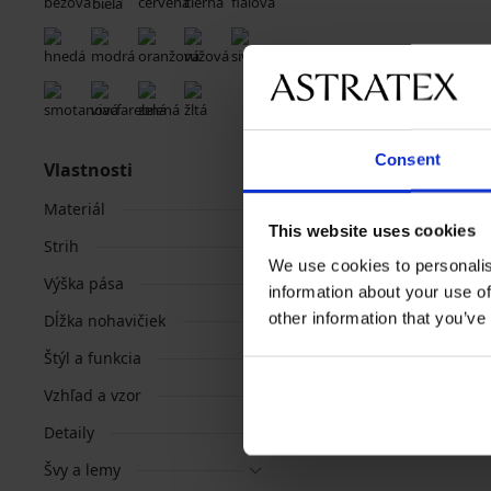
Consent
Vlastnosti
Materiál
This website uses cookies
Strih
We use cookies to personalis
Výška pása
information about your use of
other information that you’ve
Dĺžka nohavičiek
Štýl a funkcia
Vzhľad a vzor
Detaily
Švy a lemy