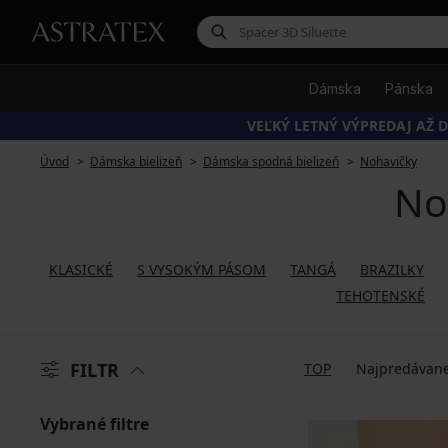
Dámska
Pánska
VEĽKÝ LETNÝ VÝPREDAJ AŽ D
Úvod
Dámska bielizeň
Dámska spodná bielizeň
Nohavičky
No
KLASICKÉ
S VYSOKÝM PÁSOM
TANGÁ
BRAZILKY
TEHOTENSKÉ
FILTR
TOP
Najpredávane
Vybrané filtre