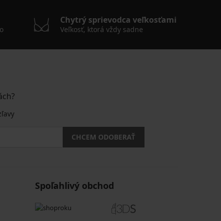
Chytrý sprievodca veľkosťami
o
Veľkosť, ktorá vždy sadne
ách?
zľavy
CHCEM ODOBERAŤ
Spoľahlivý obchod