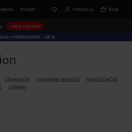
rátenie
Kontakt
Prihlásiť sa
Košík
sy
Letný výpredaj
RA20 = PODPRSENKY −20 %
ion
SŤAHOVACIE
NADMERNÉ VEĽKOSTI
MENŠTRUAČNÉ
É
SÚPRAVY