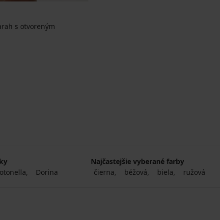
arah s otvoreným
na
čky
Najčastejšie vyberané farby
otonella
Dorina
čierna
béžová
biela
ružová