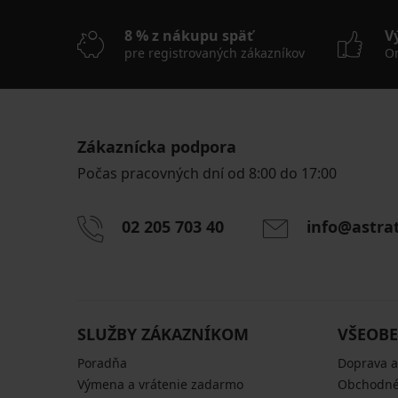
8 % z nákupu späť
V
pre registrovaných zákazníkov
On
Zákaznícka podpora
Počas pracovných dní od 8:00 do 17:00
02 205 703 40
info@astra
SLUŽBY ZÁKAZNÍKOM
VŠEOBE
Poradňa
Doprava a
Výmena a vrátenie zadarmo
Obchodné