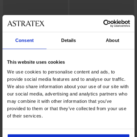
Consent
Details
About
This website uses cookies
Bestseller
-25% ALL25
We use cookies to personalise content and ads, to
provide social media features and to analyse our traffic.
4,8
4,7
We also share information about your use of our site with
Podprsenka DIVA by IVA
Podprsenka Violeta vystužená
our social media, advertising and analytics partners who
nevystužená
vyhladzujúca
41,99 €
41,99 €
may combine it with other information that you’ve
31,49 €
kód:
ALL25
provided to them or that they’ve collected from your use
of their services.