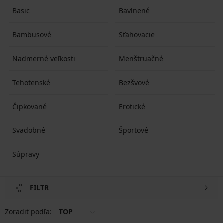
Basic
Bavlnené
Bambusové
Sťahovacie
Nadmerné veľkosti
Menštruačné
Tehotenské
Bezšvové
Čipkované
Erotické
Svadobné
Športové
Súpravy
FILTR
Zoradiť podľa:
TOP