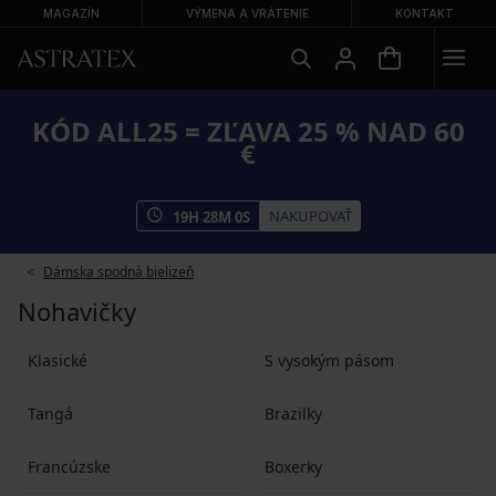
MAGAZÍN
VÝMENA A VRÁTENIE
KONTAKT
KÓD ALL25 = ZĽAVA 25 % NAD 60
€
NAKUPOVAŤ
19
H
27
M
59
S
Dámska spodná bielizeň
Nohavičky
Klasické
S vysokým pásom
Tangá
Brazilky
Francúzske
Boxerky