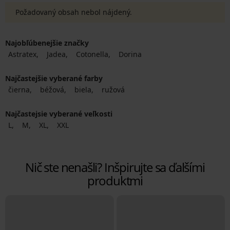
Požadovaný obsah nebol nájdený.
Najobľúbenejšie značky
Astratex
Jadea
Cotonella
Dorina
Najčastejšie vyberané farby
čierna
béžová
biela
ružová
Najčastejsie vyberané veľkosti
L
M
XL
XXL
Nič ste nenašli? Inšpirujte sa ďalšími
produktmi