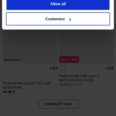
Allow all
Customize
Bestseller
Zľava -50%
4,9
4,6
Podprsenka Soft Lace II
vystužená bez kostíc
Podprsenka Spacer 3D Lady
19,00 €
37,99 €
Grace New
49,99 €
ZOBRAZIŤ VIAC