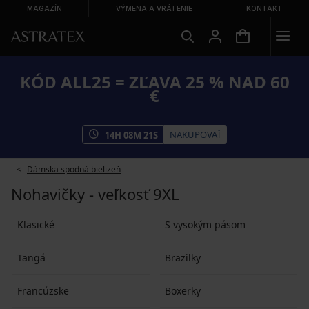
MAGAZÍN
VÝMENA A VRÁTENIE
KONTAKT
KÓD ALL25 = ZĽAVA 25 % NAD 60
€
NAKUPOVAŤ
14
H
08
M
21
S
Dámska spodná bielizeň
Nohavičky - veľkosť 9XL
Klasické
S vysokým pásom
Tangá
Brazilky
Francúzske
Boxerky