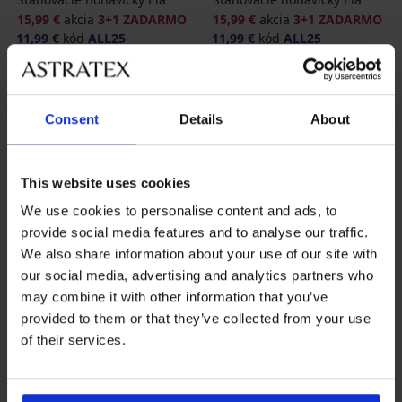
15,99 €
akcia
3+1 ZADARMO
15,99 €
akcia
3+1 ZADARMO
11,99 €
kód
ALL25
11,99 €
kód
ALL25
Consent
Details
About
This website uses cookies
We use cookies to personalise content and ads, to
provide social media features and to analyse our traffic.
We also share information about your use of our site with
our social media, advertising and analytics partners who
3+1 ZADARMO
may combine it with other information that you’ve
provided to them or that they’ve collected from your use
-25 % ALL25
of their services.
4,4
Sťahovacie nohavičky Ela
15,99 €
akcia
3+1 ZADARMO