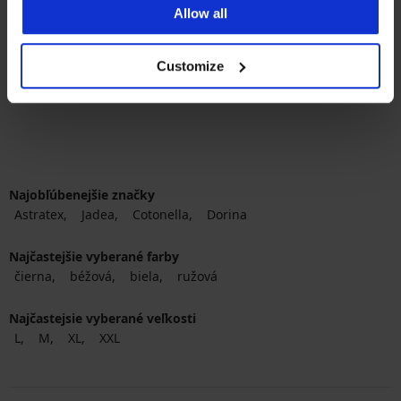
Allow all
11,99 €
kód
ALL25
Customize
Najobľúbenejšie značky
Astratex
Jadea
Cotonella
Dorina
Najčastejšie vyberané farby
čierna
béžová
biela
ružová
Najčastejsie vyberané veľkosti
L
M
XL
XXL