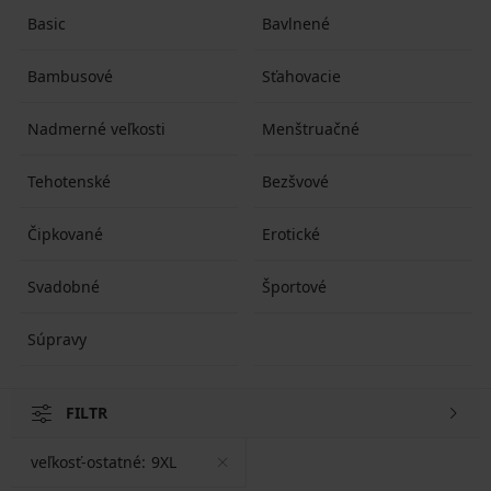
Basic
Bavlnené
Bambusové
Sťahovacie
Nadmerné veľkosti
Menštruačné
Tehotenské
Bezšvové
Čipkované
Erotické
Svadobné
Športové
Súpravy
FILTR
veľkosť-ostatné:
9XL