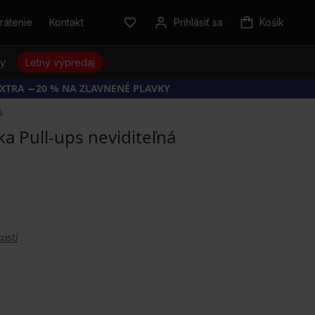
rátenie
Kontakt
Prihlásiť sa
Košík
sy
Letný výpredaj
EXTRA −20 % NA ZĽAVNENÉ PLAVKY
á
a Pull-ups neviditeľná
ostí