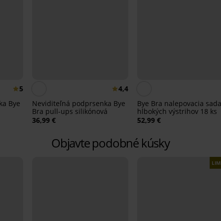
5
4,4
ka Bye
Neviditeľná podprsenka Bye
Bye Bra nalepovacia sad
Bra pull-ups silikónová
hlbokých výstrihov 18 ks
36,99 €
52,99 €
Objavte podobné kúsky
LIM