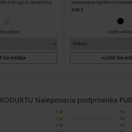
ka Pull-ups II neviditeľná
Nalepovacie lepítka na bradav
4,09 €
ľte veľkosť
Zvoľte veľkos
Ť DO KOŠÍKA
VLOŽIŤ DO KO
DUKTU Nalepovacia podprsenka Pull-
5
0x
4
0x
3
0x
2
0x