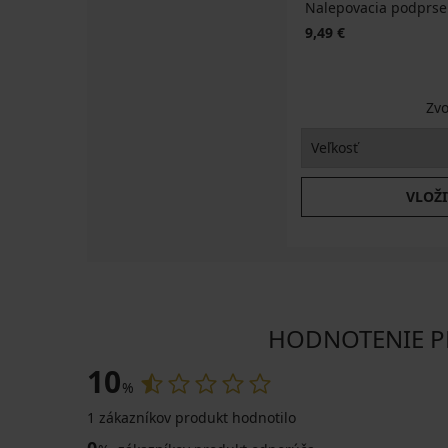
Nalepovacia podprsen
9,49 €
Zvo
VLOŽI
HODNOTENIE PRO
10
%
1 zákazníkov produkt hodnotilo
0