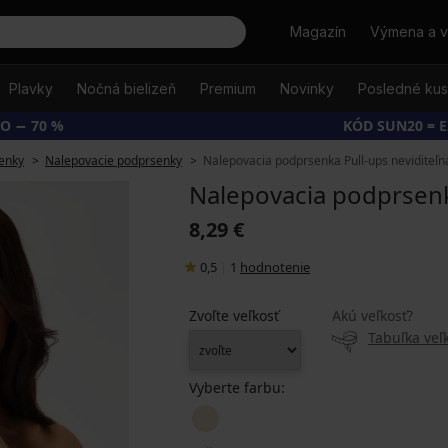
Hľadať
Magazín
Výmena a v
Plavky
Nočná bielizeň
Premium
Novinky
Posledné ku
O − 70 %
KÓD SUN20 = 
enky
Nalepovacie podprsenky
Nalepovacia podprsenka Pull-ups neviditeľn
Nalepovacia podprsenk
8,29 €
0,5
|
1
hodnotenie
Zvoľte veľkosť
Akú veľkosť?
Tabuľka veľk
Vyberte farbu: