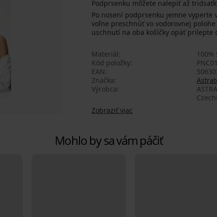
Podprsenku môžete nalepiť až tridsaťk
Po nosení podprsenku jemne vyperte v 
voľne preschnúť vo vodorovnej polohe 
uschnutí na oba košíčky opäť prilepte 
Materiál
100% S
Kód položky
PNC0
EAN
50630
Značka
Astrat
Výrobca
ASTRA
Czech
Zobraziť viac
Mohlo by sa vám páčiť