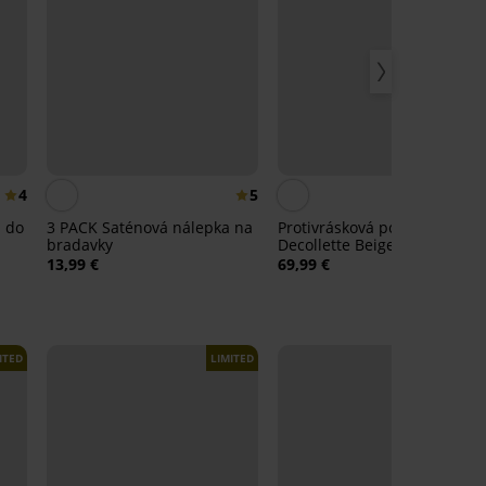
4
5
4,
a do
3 PACK Saténová nálepka na
Protivrásková podprsenka La
bradavky
Decollette Beige
13,99 €
69,99 €
ITED
LIMITED