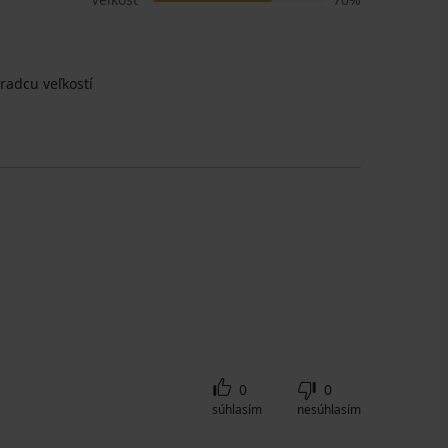
radcu veľkostí
0
0
súhlasím
nesúhlasím