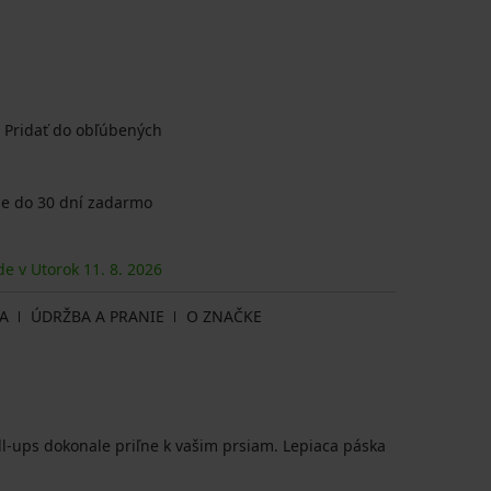
Pridať do obľúbených
e do 30 dní zadarmo
de v Utorok
11. 8.
2026
A
ÚDRŽBA A PRANIE
O ZNAČKE
l-ups dokonale priľne k vašim prsiam. Lepiaca páska