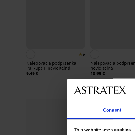
5
Nalepovacia podprsenka
Nalepovacia podprsenk
Pull-ups II neviditeľná
neviditeľná
9,49 €
10,99 €
Consent
This website uses cookies