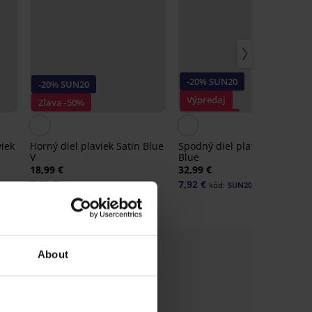
-20% SUN20
-20% SUN20
Výpredaj
Zľava -50%
Zľava -70%
iek
Horný diel plaviek Satin Blue
Spodný diel plaviek Splash
V
Blue
18,99 €
32,99 €
7,59 €
7,92 €
kód:
SUN20
kód:
SUN20
About