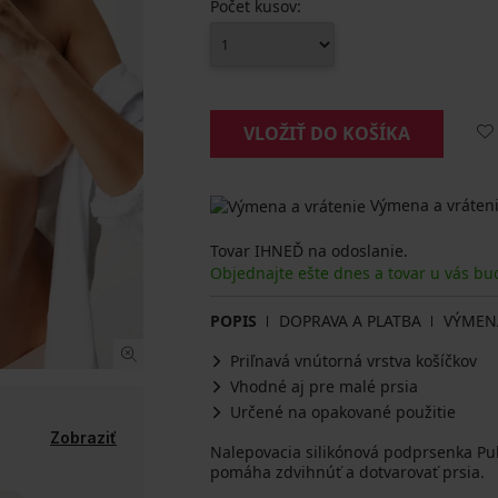
Počet kusov:
VLOŽIŤ DO KOŠÍKA
Výmena a vráteni
Tovar IHNEĎ na odoslanie.
Objednajte ešte dnes a tovar u vás bu
POPIS
DOPRAVA A PLATBA
VÝMEN
Priľnavá vnútorná vrstva košíčkov
Vhodné aj pre malé prsia
Určené na opakované použitie
Zobraziť
Nalepovacia silikónová podprsenka Pul
pomáha zdvihnúť a dotvarovať prsia.