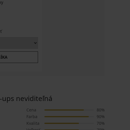
ky
ť
ŠÍKA
ups neviditeľná
Cena
80%
Farba
90%
Kvalita
70%
Veľkosť
70%