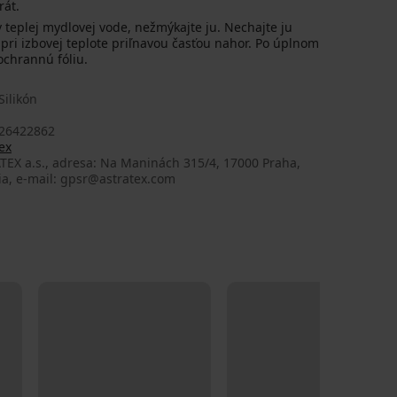
rát.
teplej mydlovej vode, nežmýkajte ju. Nechajte ju
pri izbovej teplote priľnavou časťou nahor. Po úplnom
ochrannú fóliu.
ilikón
1
26422862
ex
TEX a.s., adresa: Na Maninách 315/4, 17000 Praha,
ia, e-mail: gpsr@astratex.com