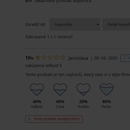
%
zákazníkov produkt odporúča
Zoradiť od
Zobrazené
1
z 1 recenzií
10
Jaroslava
09. 03. 2025
%
zakúpená veľkosť S
Tento produkt je ten najhorší, ktorý som si v tejto firm
40%
40%
20%
80%
Veľkosť
Cena
Kvalita
Farba
Tento produkt neodporúčam