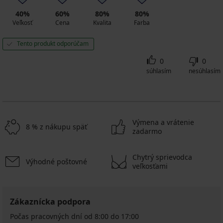
40%
60%
80%
80%
Veľkosť
Cena
Kvalita
Farba
Tento produkt odporúčam
0
0
súhlasím
nesúhlasím
Výmena a vrátenie
8 % z nákupu späť
zadarmo
Chytrý sprievodca
Výhodné poštovné
veľkosťami
Zákaznícka podpora
Počas pracovných dní od 8:00 do 17:00