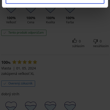
100%
100%
100%
100%
Veľkosť
Cena
Kvalita
Farba
Tento produkt odporúčam
0
0
súhlasím
nesúhlasím
100
%
Vlasta
01. 05. 2024
zakúpená veľkosť XL
Overený zákazník
dobrý strih