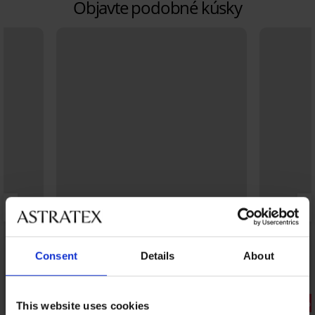
Objavte podobné kúsky
Consent
Details
About
Výpredaj
3+1 ZADARMO
Zľava -60%
This website uses cookies