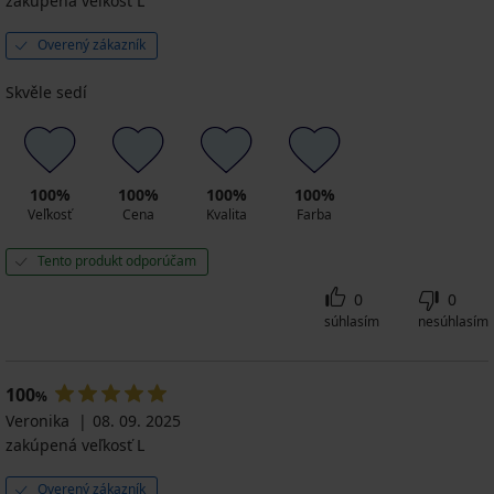
zakúpená veľkosť L
Overený zákazník
Skvěle sedí
100%
100%
100%
100%
Veľkosť
Cena
Kvalita
Farba
Tento produkt odporúčam
0
0
súhlasím
nesúhlasím
100
%
Veronika
08. 09. 2025
zakúpená veľkosť L
Overený zákazník