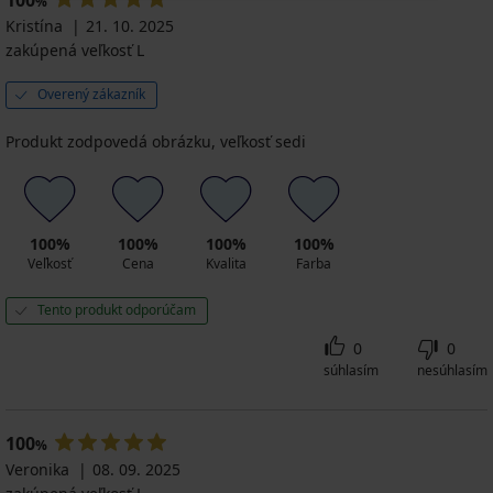
€
€
€
%
so
8,29
11,99
20,99
€
akcia
€
zvýšeným
akcia
akcia
akcia
Kristína
€
€
€
21. 10. 2025
akcia
3+1
pásom
akcia
3+1
3+1
3+1
akcia
akcia
akcia
zakúpená veľkosť L
3+1
ZADARMO
3+1
8,29
ZADARMO
ZADARMO
ZADARMO
3+1
3+1
3+1
ZADARMO
ZADARMO
€
ZADARMO
ZADARMO
ZADARMO
Overený zákazník
akcia
3+1
Produkt zodpovedá obrázku, veľkosť sedi
ZADARMO
100%
100%
100%
100%
Veľkosť
Cena
Kvalita
Farba
Tento produkt odporúčam
0
0
súhlasím
nesúhlasím
100
%
Veronika
08. 09. 2025