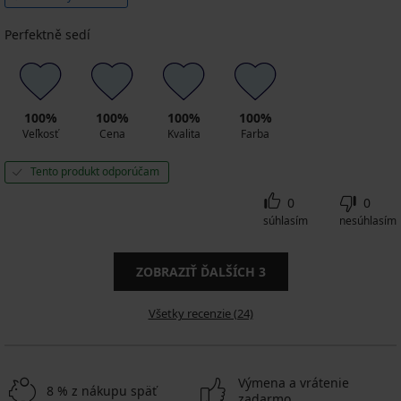
Perfektně sedí
100%
100%
100%
100%
Veľkosť
Cena
Kvalita
Farba
Tento produkt odporúčam
0
0
súhlasím
nesúhlasím
ZOBRAZIŤ ĎALŠÍCH
3
Všetky recenzie (24)
Výmena a vrátenie
8 % z nákupu späť
zadarmo