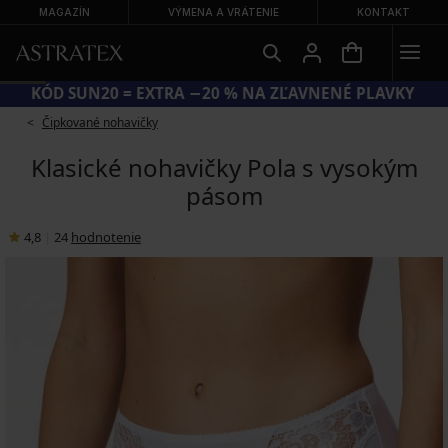
MAGAZÍN
VÝMENA A VRÁTENIE
KONTAKT
KÓD SUN20 = EXTRA −20 % NA ZĽAVNENÉ PLAVKY
Čipkované nohavičky
Klasické nohavičky Pola s vysokým
pásom
4,8
|
24
hodnotenie