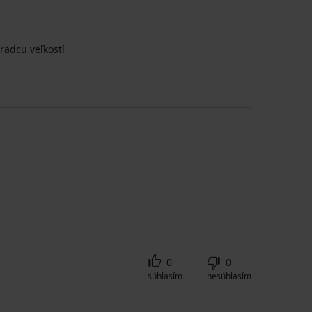
radcu veľkostí
0
0
súhlasím
nesúhlasím