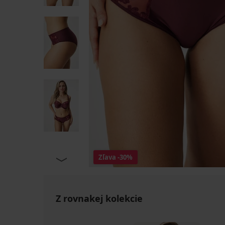
Zľava
-30%
Z rovnakej kolekcie