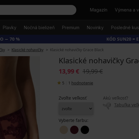
Hľadať
Magazín
Výmena a v
Plavky
Nočná bielizeň
Premium
Novinky
Posledné ku
O − 70 %
KÓD SUN20 = 
čky
Klasické nohavičky
Klasické nohavičky Grace Black
Klasické nohavičky Gra
13,99 €
19,99 €
5
|
1
hodnotenie
Zvoľte veľkosť
Akú veľkosť?
Tabuľka veľk
Vyberte farbu: