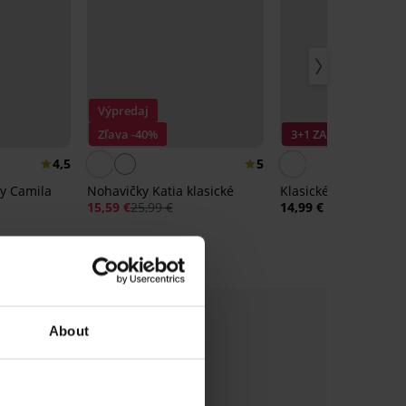
Výpredaj
Zľava -40%
3+1 ZADARMO
4,5
5
ky Camila
Nohavičky Katia klasické
Klasické nohavičky L
15,59 €
25,99 €
14,99 €
About