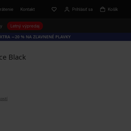
rátenie
Kontakt
Prihlásiť sa
Košík
sy
Letný výpredaj
EXTRA −20 % NA ZĽAVNENÉ PLAVKY
ce Black
ostí