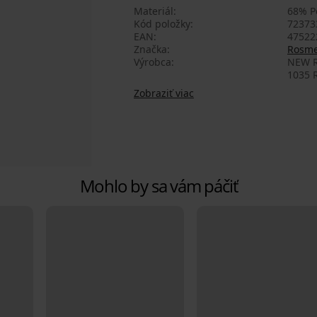
Materiál
68% Po
Kód položky
72373
EAN
47522
Značka
Rosm
Výrobca
NEW R
1035 R
Zobraziť viac
Mohlo by sa vám páčiť