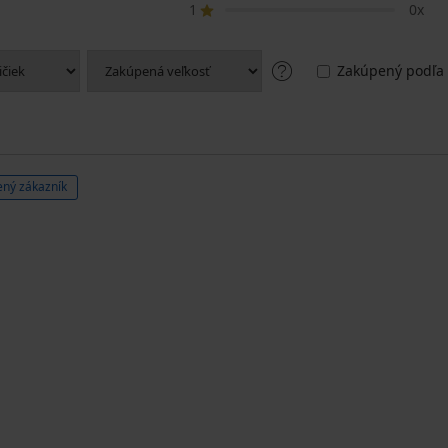
1
0x
Zakúpený podľa 
ný zákazník