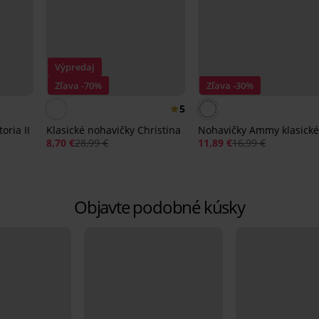
Výpredaj
Zľava -70%
Zľava -30%
5
oria II
Klasické nohavičky Christina
Nohavičky Ammy klasické
8,70 €
28,99 €
11,89 €
16,99 €
Objavte podobné kúsky