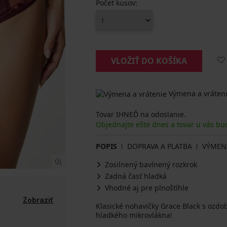
Počet kusov:
VLOŽIŤ DO KOŠÍKA
Výmena a vráteni
Tovar IHNEĎ na odoslanie.
Objednajte ešte dnes a tovar u vás bu
POPIS
DOPRAVA A PLATBA
VÝMEN
Zosilnený bavlnený rozkrok
Zadná časť hladká
Vhodné aj pre plnoštíhle
Zobraziť
Klasické nohavičky Grace Black s oz
hladkého mikrovlákna!