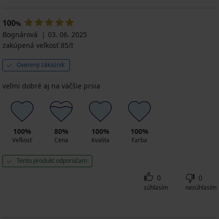
41,99
32,99
€
€
€
€
€
100
%
Bognárová
03. 06. 2025
zakúpená veľkosť 85/I
Overený zákazník
veľmi dobré aj na väčšie prsia
100%
80%
100%
100%
Veľkosť
Cena
Kvalita
Farba
Tento produkt odporúčam
0
0
súhlasím
nesúhlasím