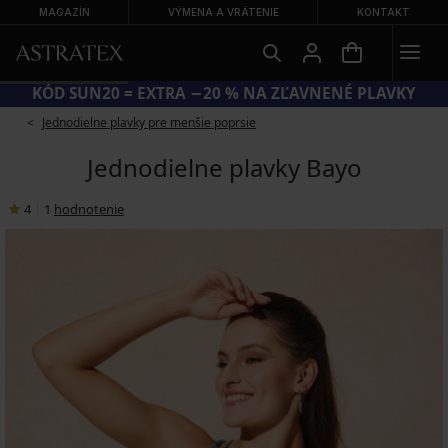
MAGAZÍN
VÝMENA A VRÁTENIE
KONTAKT
KÓD SUN20 = EXTRA −20 % NA ZĽAVNENÉ PLAVKY
Jednodielne plavky pre menšie poprsie
Jednodielne plavky Bayo
4
|
1
hodnotenie