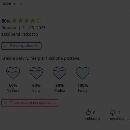
Maia
Black
Radenie
32,99
36,00
90,99
€
€
€
7,92
80
119,99
%
€
€
Bibiana
21. 05. 2025
kód
28,80
SUN20
zakúpená veľkosť S
€
kód
Overený zákazník
SUN20
Krásne plavky, nie príliš lichotia postave.
60%
80%
80%
100%
Veľkosť
Cena
Kvalita
Farba
Tento produkt neodporúčam
0
0
súhlasím
nesúhlasím