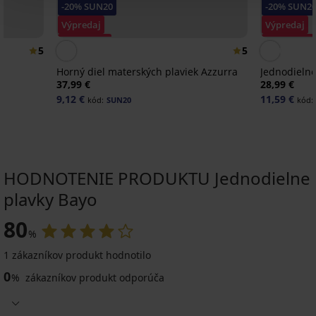
-20% SUN20
-20% SUN2
Výpredaj
Výpredaj
Zľava -70%
Zľava -50%
5
5
Horný diel materských plaviek Azzurra
Jednodieln
37,99 €
28,99 €
9,12 €
11,59 €
kód:
SUN20
kód:
HODNOTENIE PRODUKTU Jednodielne
plavky Bayo
Výpredaj
Výpredaj
-70%
-70%
-20 % SUN20
-20 % SUN20
ED
ITED
IMITED
80
%
1 zákazníkov produkt hodnotilo
Jednodielne
Jednodielne
PREMIUM
0
plavky
plavky
%
zákazníkov produkt odporúča
Jednodielne
DIVA
Nala
plavky
by
9,90
Vitamins
IVA
€