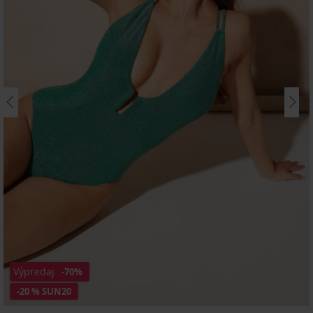
Výpredaj
-70%
-20 % SUN20