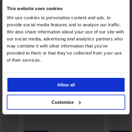
29,11 €
28,39 €
kód:
SUN20
kód:
This website uses cookies
Objavte podobné kúsky
We use cookies to personalise content and ads, to
provide social media features and to analyse our traffic.
We also share information about your use of our site with
LIMITED
LIMITED
our social media, advertising and analytics partners who
may combine it with other information that you’ve
provided to them or that they’ve collected from your use
of their services.
Allow all
Customize