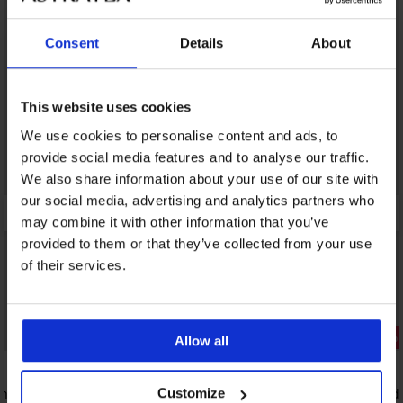
Consent
Details
About
This website uses cookies
We use cookies to personalise content and ads, to
provide social media features and to analyse our traffic.
We also share information about your use of our site with
our social media, advertising and analytics partners who
may combine it with other information that you’ve
provided to them or that they’ve collected from your use
of their services.
Výpredaj
Výpredaj
Zľava -70%
Zľava -30%
Allow all
wn
Hrejivý detský župan Dogs
Bavlnené d
Customize