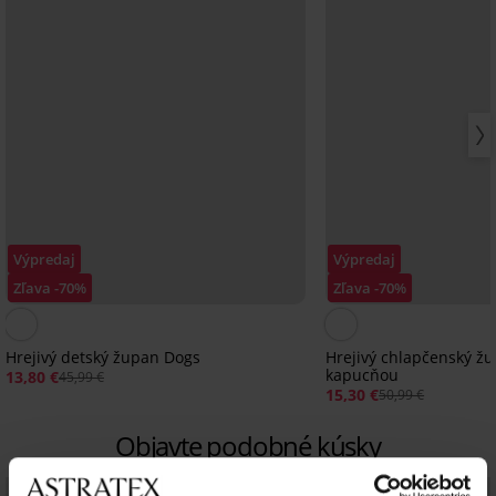
Výpredaj
Výpredaj
Zľava -70%
Zľava -70%
Hrejivý detský župan Dogs
Hrejivý chlapčenský žu
kapucňou
13,80 €
45,99 €
15,30 €
50,99 €
Objavte podobné kúsky
LIMITED
LIMITED