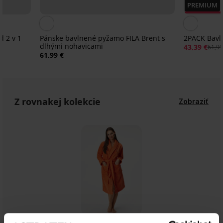
PREMIUM
Zľava -30%
 2 v 1
Pánske bavlnené pyžamo FILA Brent s
2PACK Bavl
dlhými nohavicami
43,39 €
61,99
61,99 €
Z rovnakej kolekcie
Zobraziť