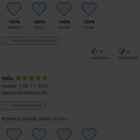
100%
100%
100%
100%
Veľkosť
Cena
Kvalita
Farba
Tento produkt odporúčam
0
0
súhlasím
nesúhlasím
100
%
Nataša
03. 11. 2025
zakúpená veľkosť L/XL
Overený zákazník
Príjemný, hrejivý, dobre sa nosí.