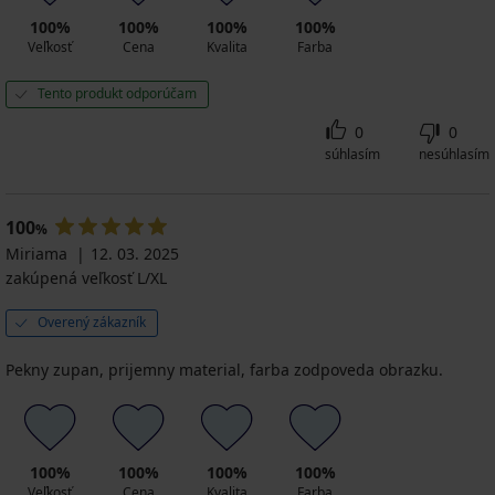
100%
100%
100%
100%
Veľkosť
Cena
Kvalita
Farba
Tento produkt odporúčam
0
0
súhlasím
nesúhlasím
100
%
Miriama
12. 03. 2025
zakúpená veľkosť L/XL
Overený zákazník
Pekny zupan, prijemny material, farba zodpoveda obrazku.
100%
100%
100%
100%
Veľkosť
Cena
Kvalita
Farba