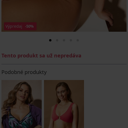
Výpredaj
-50%
Tento produkt sa už nepredáva
Podobné produkty