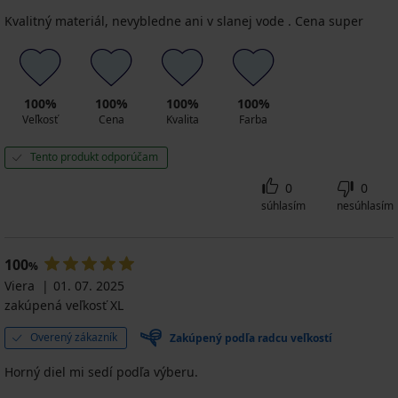
Kvalitný materiál, nevybledne ani v slanej vode . Cena super
100%
100%
100%
100%
Veľkosť
Cena
Kvalita
Farba
Tento produkt odporúčam
0
0
súhlasím
nesúhlasím
100
%
Viera
01. 07. 2025
zakúpená veľkosť XL
Overený zákazník
Zakúpený podľa radcu veľkostí
Horný diel mi sedí podľa výberu.