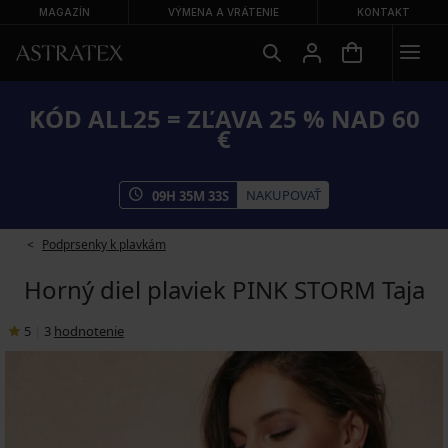
MAGAZÍN
VÝMENA A VRÁTENIE
KONTAKT
KÓD ALL25 = ZĽAVA 25 % NAD 60
€
NAKUPOVAŤ
09
H
35
M
32
S
Podprsenky k plavkám
Horný diel plaviek PINK STORM Taja
5
|
3
hodnotenie