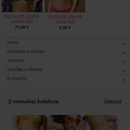
Horný diel plaviek
Horný diel plaviek
Lagoon Big
Neha Red
77,99 €
9,30 €
POPIS
DOPRAVA A PLATBA
VÝMENA
ÚDRŽBA A PRANIE
O ZNAČKE
Z rovnakej kolekcie
Zobraziť