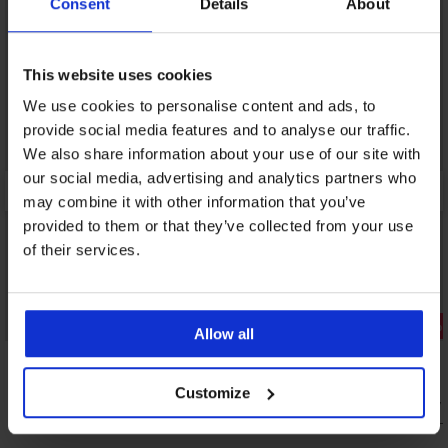
Consent
Details
About
This website uses cookies
We use cookies to personalise content and ads, to
provide social media features and to analyse our traffic.
We also share information about your use of our site with
our social media, advertising and analytics partners who
may combine it with other information that you’ve
provided to them or that they’ve collected from your use
of their services.
Zľava -50%
Zľava -50%
Allow all
5
Dvojdielne plavky PINK STORM Color
Horný diel 
Customize
Pop Yellow
Pop Yellow
14,50 €
7,50 €
28,98 €
14,99 