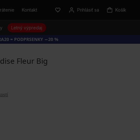
rátenie
Kontakt
Prihlásiť sa
Košík
sy
Letný výpredaj
RA20 = PODPRSENKY −20 %
dise Fleur Big
ostí