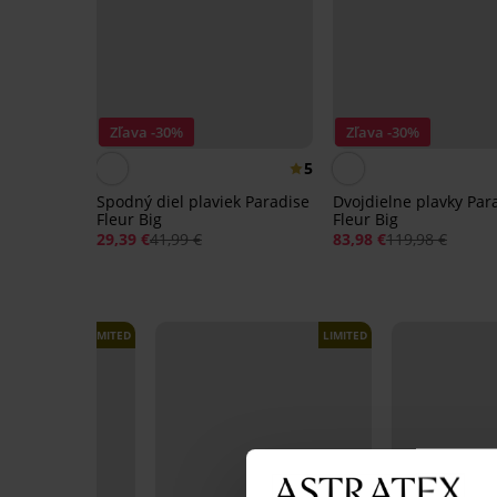
Zľava -30%
Zľava -30%
5
Spodný diel plaviek Paradise
Dvojdielne plavky Par
Fleur Big
Fleur Big
29,39 €
41,99 €
83,98 €
119,98 €
LIMITED
LIMITED