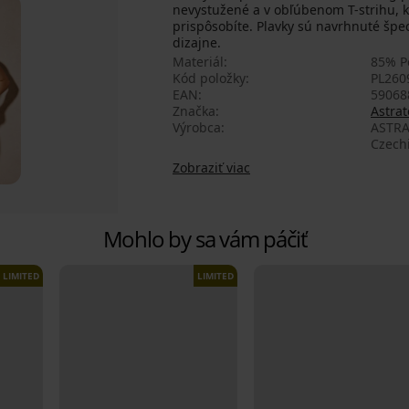
nevystužené a v obľúbenom T-strihu, k
prispôsobíte. Plavky sú navrhnuté špe
dizajne.
Materiál
85% P
Kód položky
PL260
EAN
59068
Značka
Astrat
Výrobca
ASTRA
Czech
Zobraziť viac
Mohlo by sa vám páčiť
LIMITED
LIMITED