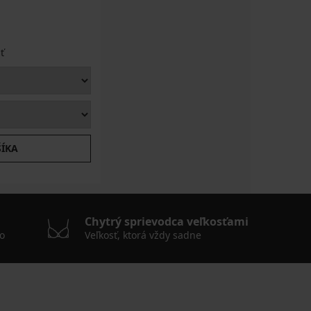
ť
ŠÍKA
Chytrý sprievodca veľkosťami
o
Veľkosť, ktorá vždy sadne