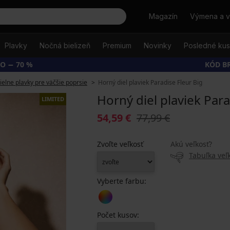
Hľadať
Magazín
Výmena a v
Plavky
Nočná bielizeň
Premium
Novinky
Posledné ku
O − 70 %
KÓD B
ielne plavky pre väčšie poprsie
Horný diel plaviek Paradise Fleur Big
Horný diel plaviek Para
LIMITED
54,59 €
77,99 €
Zvoľte veľkosť
Akú veľkosť?
Tabuľka veľk
Vyberte farbu:
Počet kusov: