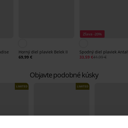
Zľava -20%
adise
Horný diel plaviek Belek II
Spodný diel plaviek Antal
69,99 €
33,59 €
41,99 €
Objavte podobné kúsky
LIMITED
LIMITED