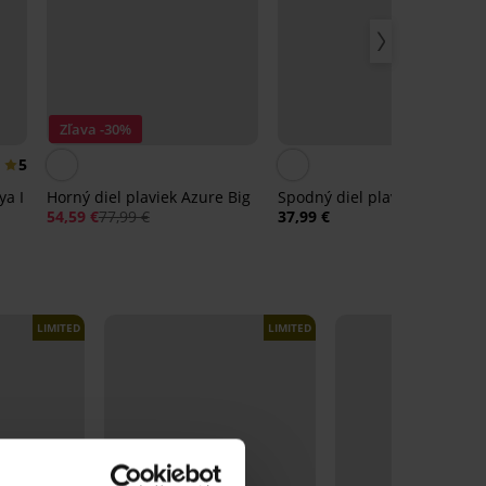
Zľava -30%
5
ya I
Horný diel plaviek Azure Big
Spodný diel plaviek Belek II
54,59 €
77,99 €
37,99 €
LIMITED
LIMITED