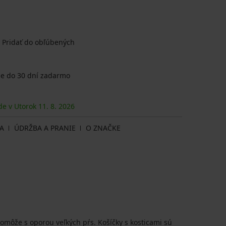
Pridať do obľúbených
e do 30 dní zadarmo
de v Utorok
11. 8.
2026
A
ÚDRŽBA A PRANIE
O ZNAČKE
pomôže s oporou veľkých pŕs. Košíčky s kosticami sú