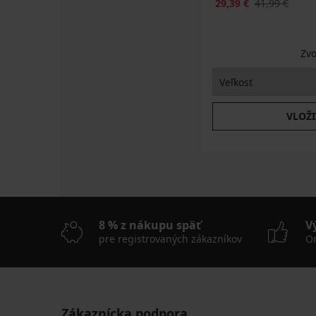
29,39 €
41,99 €
Zvo
VLOŽI
8 % z nákupu späť
V
pre registrovaných zákazníkov
On
Zákaznícka podpora