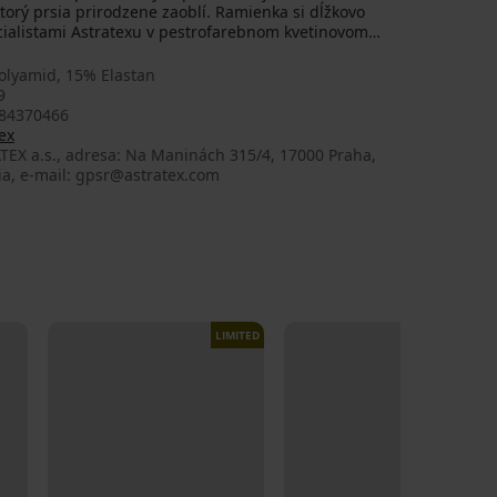
torý prsia prirodzene zaoblí. Ramienka si dĺžkovo
cialistami Astratexu v pestrofarebnom kvetinovom
olyamid, 15% Elastan
9
84370466
ex
TEX a.s., adresa: Na Maninách 315/4, 17000 Praha,
ia, e-mail: gpsr@astratex.com
LIMITED
LIMITED