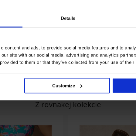
Details
O
Zľava -30%
Zľava -40%
5
e content and ads, to provide social media features and to analy
viek Clara Big
Horný diel plaviek
Horný diel plavie
 our site with our social media, advertising and analytics partn
Magdalena Flowers
44,39 €
73,99 €
 provided to them or that they’ve collected from your use of their
48,99 €
69,99 €
Customize
Z rovnakej kolekcie