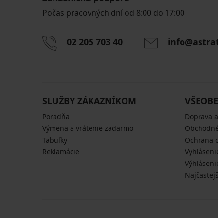
Počas pracovných dní od 8:00 do 17:00
02 205 703 40
info@astra
SLUŽBY ZÁKAZNÍKOM
VŠEOBE
Poradňa
Doprava a
Výmena a vrátenie zadarmo
Obchodné
Tabuľky
Ochrana 
Reklamácie
Vyhláseni
Výhláseni
Najčastej