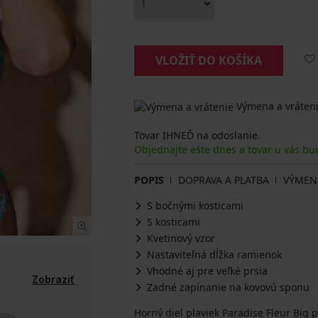
VLOŽIŤ DO KOŠÍKA
Výmena a vráteni
Tovar IHNEĎ na odoslanie.
Objednajte ešte dnes a tovar u vás bu
POPIS
DOPRAVA A PLATBA
VÝMEN
S bočnými kosticami
S kosticami
Kvetinový vzor
Nastaviteľná dĺžka ramienok
Vhodné aj pre veľké prsia
Zobraziť
Zadné zapínanie na kovovú sponu
Horný diel plaviek Paradise Fleur Big 