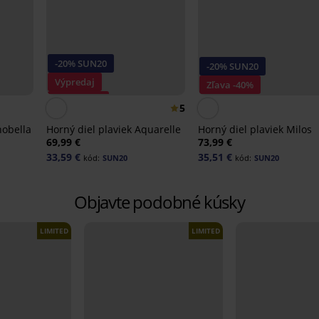
-20% SUN20
-20% SUN20
Výpredaj
Zľava -40%
Zľava -40%
5
nobella
Horný diel plaviek Aquarelle
Horný diel plaviek Milos
69,99 €
73,99 €
33,59 €
35,51 €
kód:
SUN20
kód:
SUN20
Objavte podobné kúsky
LIMITED
LIMITED