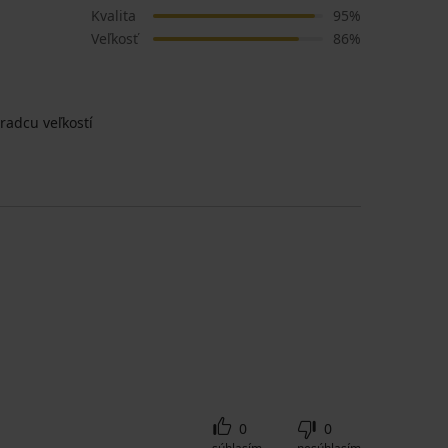
Kvalita
95%
Veľkosť
86%
radcu veľkostí
0
0