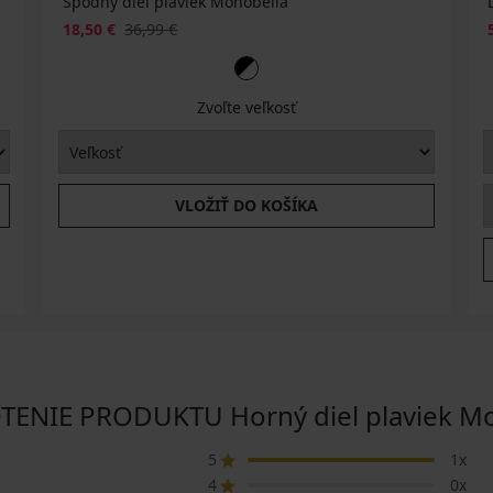
Spodný diel plaviek Monobella
18,50 €
36,99 €
Zvoľte veľkosť
VLOŽIŤ DO KOŠÍKA
ENIE PRODUKTU Horný diel plaviek Mo
5
1x
4
0x