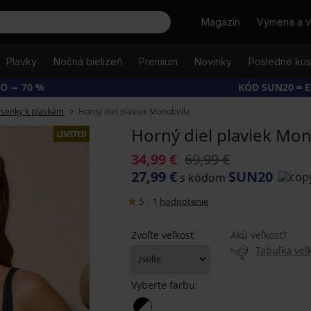
Hľadať
Magazín
Výmena a v
Plavky
Nočná bielizeň
Premium
Novinky
Posledné ku
O − 70 %
KÓD SUN20 = 
senky k plavkám
Horný diel plaviek Monobella
Horný diel plaviek Mon
LIMITED
34,99 €
69,99 €
27,99 €
SUN20
s kódom
5
|
1
hodnotenie
Zvoľte veľkosť
Akú veľkosť?
Tabuľka veľk
Vyberte farbu: