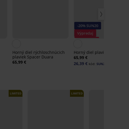
-20% SUN20
Výpredaj
Zľava -50%
Horný diel rýchloschnúcich
Horný diel plaviek Moonlight
plaviek Spacer Duara
65,99 €
65,99 €
26,39 €
kód:
SUN20
LIMITED
LIMITED