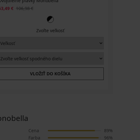
Dvojdielne plavky Monobella
53,49 €
106,98 €
Zvoľte veľkosť
VLOŽIŤ DO KOŠÍKA
nobella
Cena
89%
Farba
96%