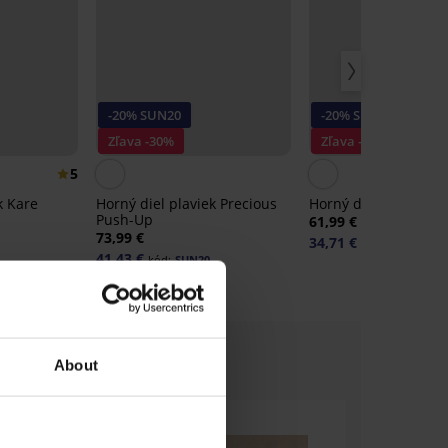
-20% SUN20
-20% SUN20
Zľava -30%
Zľava -30%
5
k Kare
Horný diel plaviek Precious
Horný diel plaviek T
Push-Up
61,99 €
73,99 €
34,71 €
kód:
SUN20
41,43 €
kód:
SUN20
About