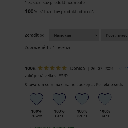
1 zákazníkov produkt hodnotilo
100
%
zákazníkov produkt odporúča
Zoradiť od
Zobrazené
1
z 1 recenzií
100
Denisa
26. 07. 2026
O
%
zakúpená veľkosť 85/D
S tovarom som maximálne spokojná. Perfekne sedí.
100%
100%
100%
100%
Veľkosť
Cena
Kvalita
Farba