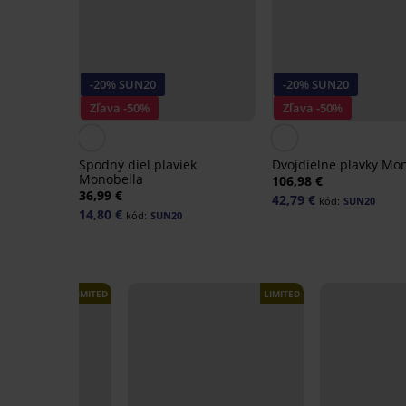
-20% SUN20
-20% SUN20
Zľava -50%
Zľava -50%
Spodný diel plaviek
Dvojdielne plavky Mo
Monobella
106,98 €
36,99 €
42,79 €
kód:
SUN20
14,80 €
kód:
SUN20
LIMITED
LIMITED