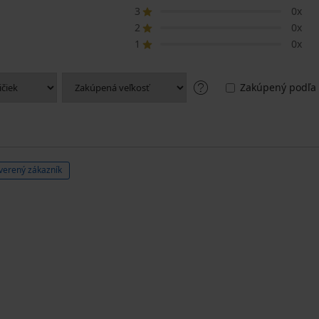
3
0x
2
0x
1
0x
Zakúpený podľa 
verený zákazník