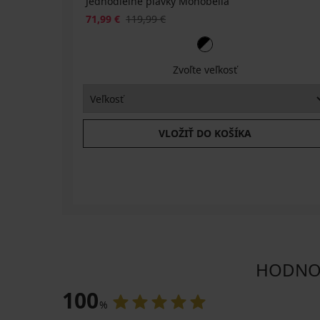
Jednodielne plavky Monobella
71,99 €
119,99 €
Zvoľte veľkosť
VLOŽIŤ DO KOŠÍKA
HODNOT
100
%