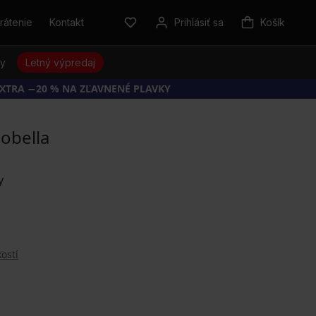
rátenie
Kontakt
Prihlásiť sa
Košík
sy
Letný výpredaj
EXTRA −20 % NA ZĽAVNENÉ PLAVKY
obella
ostí