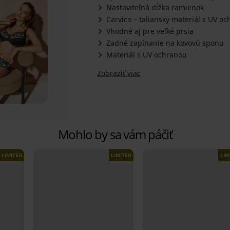
Nastaviteľná dĺžka ramienok
Carvico – taliansky materiál s UV o
Vhodné aj pre veľké prsia
Zadné zapínanie na kovovú sponu
Materiál s UV ochranou
Zobraziť viac
Mohlo by sa vám páčiť
LIMITED
LIMITED
LIM