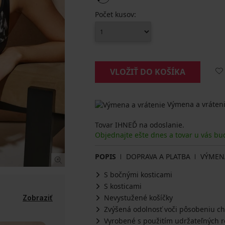
Počet kusov:
VLOŽIŤ DO KOŠÍKA
Výmena a vráteni
Tovar IHNEĎ na odoslanie.
Objednajte ešte dnes a tovar u vás bu
POPIS
DOPRAVA A PLATBA
VÝMEN
S bočnými kosticami
S kosticami
Nevystužené košíčky
Zobraziť
Zvýšená odolnosť voči pôsobeniu ch
Vyrobené s použitím udržateľných r