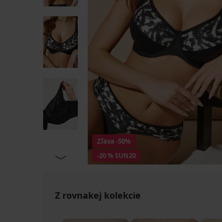
Zľava
-50%
-20 % SUN20
Z rovnakej kolekcie