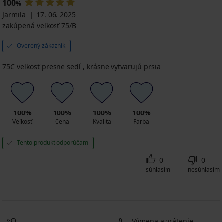
100
%
Jarmila
17. 06. 2025
zakúpená veľkosť 75/B
Overený zákazník
75C velkosť presne sedí , krásne vytvarujú prsia
100%
100%
100%
100%
Veľkosť
Cena
Kvalita
Farba
Tento produkt odporúčam
0
0
súhlasím
nesúhlasím
Výmena a vrátenie