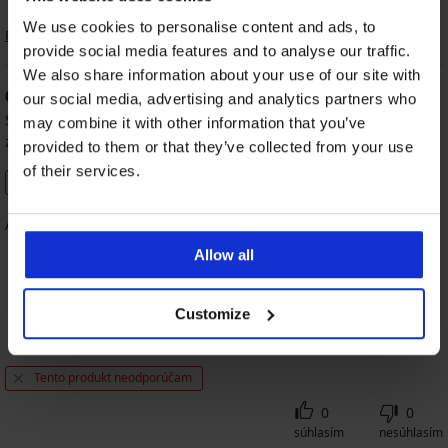
We use cookies to personalise content and ads, to
Radenie
provide social media features and to analyse our traffic.
We also share information about your use of our site with
60
%
our social media, advertising and analytics partners who
Silvia
15. 07. 2026
may combine it with other information that you’ve
zakúpená veľkosť 75/D
provided to them or that they’ve collected from your use
of their services.
Overený zákazník
Absolútne nesadla veľkosť.
Allow all
Customize
20%
80%
80%
80%
Veľkosť
Cena
Kvalita
Farba
Tento produkt neodporúčam
0
0
súhlasím
nesúhlasím