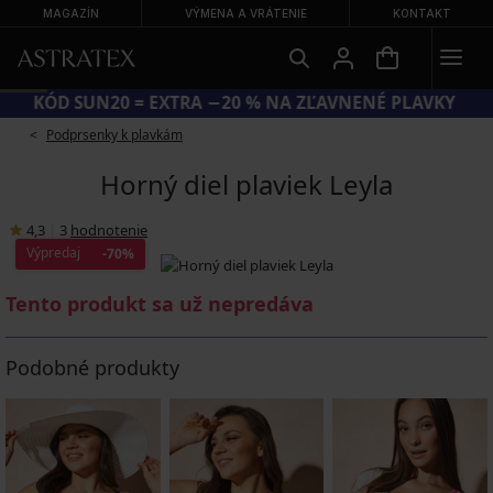
MAGAZÍN
VÝMENA A VRÁTENIE
KONTAKT
KÓD SUN20 = EXTRA −20 % NA ZĽAVNENÉ PLAVKY
Podprsenky k plavkám
Horný diel plaviek Leyla
4,3
|
3
hodnotenie
Výpredaj
-70%
Tento produkt sa už nepredáva
Podobné produkty