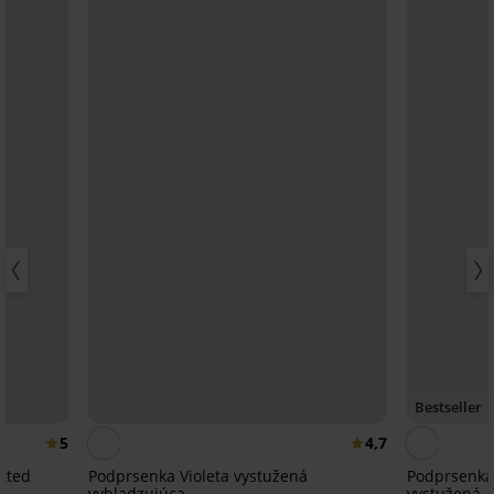
Bestseller
5
4,7
tted
Podprsenka Violeta vystužená
Podprsenka 
vyhladzujúca
vystužená