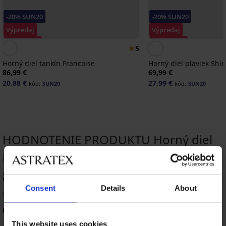
-20% SUN20
-20% SUN20
Výpredaj
Výpredaj
Zľava -70%
Zľava -50%
5
Horný diel tankín Francoise
Horný diel plaviek Shi
86,99 €
69,99 €
20,88 €
27,99 €
kód:
SUN20
kód:
SUN20
HODNOTENIE PRODUKTU Horný diel
plaviek Leyla
86
%
Consent
Details
About
3 zákazníkov produkt hodnotilo
66
%
zákazníkov produkt odporúča
This website uses cookies