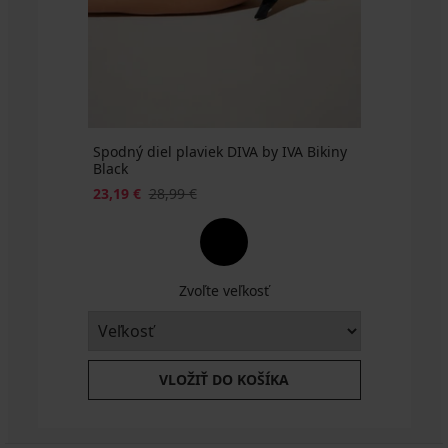
€
€
€
kód
kód
kód
SUN20
SUN20
kód
kód
kód
SUN20
SUN20
SUN20
SUN20
SUN20
SUN20
Spodný diel plaviek DIVA by IVA Bikiny
Black
23,19 €
28,99 €
Zvoľte veľkosť
VLOŽIŤ DO KOŠÍKA