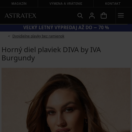
MAGAZÍN
VÝMENA A VRÁTENIE
KONTAKT
KÓD SUN20 = EXTRA −20 % NA ZĽAVNENÉ PLAVKY
Dvojdielne plavky bez ramienok
Horný diel plaviek DIVA by IVA
Burgundy