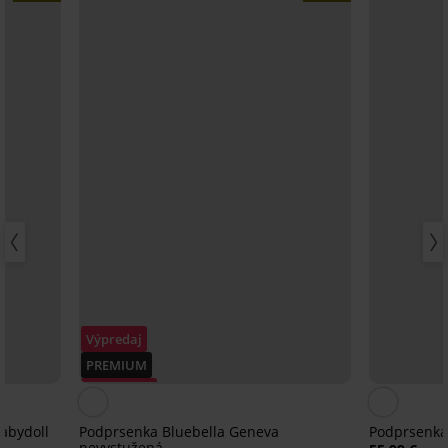
Výpredaj
PREMIUM
Zľava -30%
Babydoll
Podprsenka Bluebella Geneva
Podprsenka
nevystužená