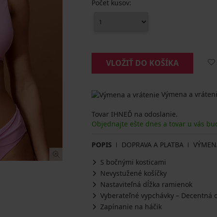
Počet kusov:
VLOŽIŤ DO KOŠÍKA
Výmena a vráteni
Tovar IHNEĎ na odoslanie.
Objednajte ešte dnes a tovar u vás bu
POPIS
DOPRAVA A PLATBA
VÝMEN
S bočnými kosticami
Nevystužené košíčky
Nastaviteľná dĺžka ramienok
Vyberateľné vypchávky – Decentná 
Zapínanie na háčik