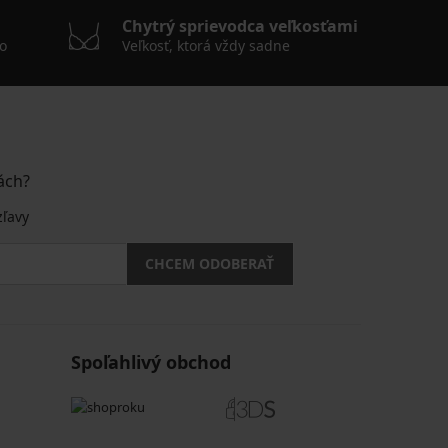
Chytrý sprievodca veľkosťami
o
Veľkosť, ktorá vždy sadne
ách?
zľavy
CHCEM ODOBERAŤ
Spoľahlivý obchod