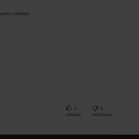
radcu veľkostí
0
0
súhlasím
nesúhlasím