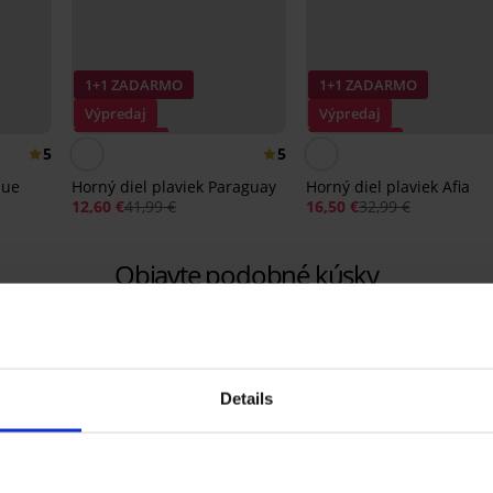
1+1 ZADARMO
1+1 ZADARMO
Výpredaj
Výpredaj
Zľava -70%
Zľava -50%
5
5
lue
Horný diel plaviek Paraguay
Horný diel plaviek Afia
12,60 €
41,99 €
16,50 €
32,99 €
Objavte podobné kúsky
LIMITED
LIMITED
Details