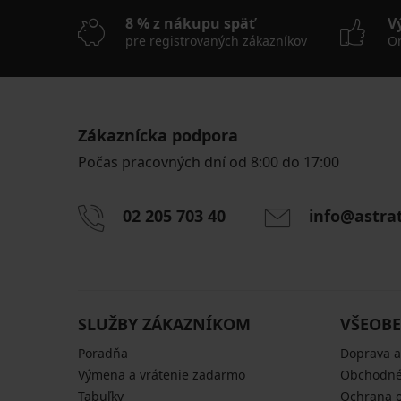
8 % z nákupu späť
V
pre registrovaných zákazníkov
On
Zákaznícka podpora
Počas pracovných dní od 8:00 do 17:00
02 205 703 40
info@astra
SLUŽBY ZÁKAZNÍKOM
VŠEOBE
Poradňa
Doprava a
Výmena a vrátenie zadarmo
Obchodné
Tabuľky
Ochrana 