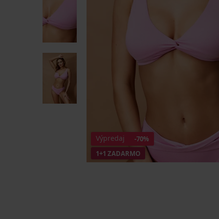
Výpredaj
-70%
1+1 ZADARMO