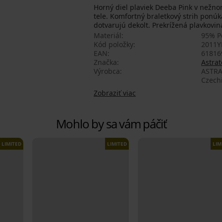
Horný diel plaviek Deeba Pink v nežno
tele. Komfortný braletkový strih ponú
dotvarujú dekolt. Prekrížená plavkovina
Materiál
95% Po
Kód položky
2011Y
EAN
61816
Značka
Astrat
Výrobca
ASTRA
Czech
Zobraziť viac
Mohlo by sa vám páčiť
LIMITED
LIMITED
LIM