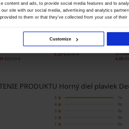
e content and ads, to provide social media features and to analy
 our site with our social media, advertising and analytics partn
 provided to them or that they’ve collected from your use of their
+1 ZADARMO
1+1 ZADARMO
1+1 
ýpredaj
Výpredaj
Výpr
ľava -50%
Zľava -70%
Zľava
Customize
5
5
ný diel plaviek Dericia
Horný diel plaviek Neha Red
Horný 
d
STORM
9,30 €
30,99 €
49 €
22,99 €
6,00 €
NIE PRODUKTU Horný diel plaviek De
5
1x
4
0x
3
0x
2
0x
1
0x