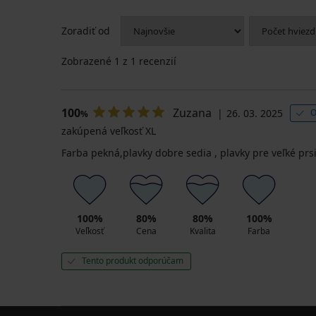
Horný
diel
Zoradiť od
plaviek
Lagoon
Big
Zobrazené
1
z 1 recenzií
77,99
€
100
Zuzana
26. 03. 2025
O
%
zakúpená veľkosť XL
Farba pekná,plavky dobre sedia , plavky pre veľké pr
100%
80%
80%
100%
Veľkosť
Cena
Kvalita
Farba
Tento produkt odporúčam