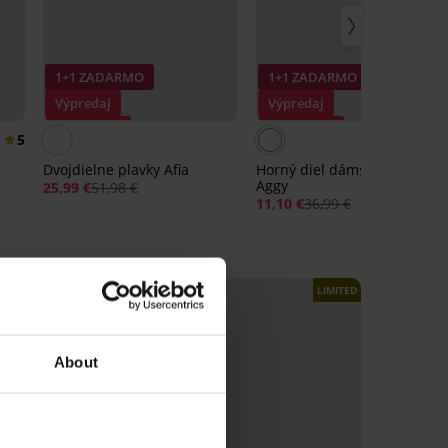
1+1 ZADARMO
1+1 ZADARMO
Výpredaj
Výpredaj
Zľava -50%
Zľava -70%
5
Dvojdielne plavky Afia
Horný diel dámskych plaviek
Aggy
25,99 €
51,98 €
11,10 €
36,99 €
LIMITED
LIMITED
About