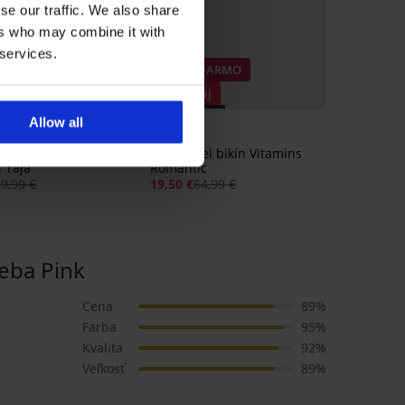
se our traffic. We also share
ers who may combine it with
 services.
ZADARMO
1+1 ZADARMO
edaj
Výpredaj
 -70%
PREMIUM
Allow all
5
Zľava -70%
diel bikín PINK
Horný diel bikín Vitamins
 Taja
Romantic
19,99 €
19,50 €
64,99 €
eba Pink
Cena
89%
Farba
95%
Kvalita
92%
Veľkosť
89%