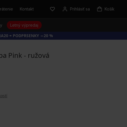
rátenie
Kontakt
Prihlásiť sa
Košík
sy
Letný výpredaj
RA20 = PODPRSENKY −20 %
ba Pink - ružová
ostí