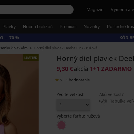
Hľadať
Magazín
Výmena a v
Plavky
Nočná bielizeň
Premium
Novinky
Posledné ku
O − 70 %
KÓD B
senky k plavkám
Horný diel plaviek Deeba Pink - ružová
Horný diel plaviek Dee
LIMITED
9,30 €
akcia
1+1 ZADARMO
5
|
1
hodnotenie
Zvoľte veľkosť
Akú veľkosť?
Tabuľka veľk
Vyberte farbu:
ružová