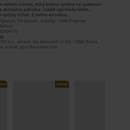
m odtieni ružovej, ktorý krásne vynikne na opálenom
ka absolútne pohodlie, mäkké vypchávky ľahko
 opticky lichotí. Z dielne Astratexu.
lyamid, 5% Elastan, Košíčky: 100% Polyester
BEPink
92504770
ex
TEX a.s., adresa: Na Maninách 315/4, 17000 Praha,
ia, e-mail: gpsr@astratex.com
ITED
LIMITED
LIMITED