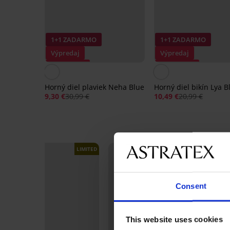
1+1 ZADARMO
1+1 ZADARMO
Výpredaj
Výpredaj
Zľava -70%
Zľava -50%
Horný diel plaviek Neha Blue
Horný diel bikín Lya B
9,30 €
30,99 €
10,49 €
20,99 €
LIMITED
LIMITED
Consent
This website uses cookies