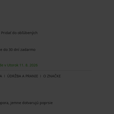
Pridať do obľúbených
e do 30 dní zadarmo
de v Utorok
11. 8.
2026
A
ÚDRŽBA A PRANIE
O ZNAČKE
opora, jemne dotvarujú poprsie