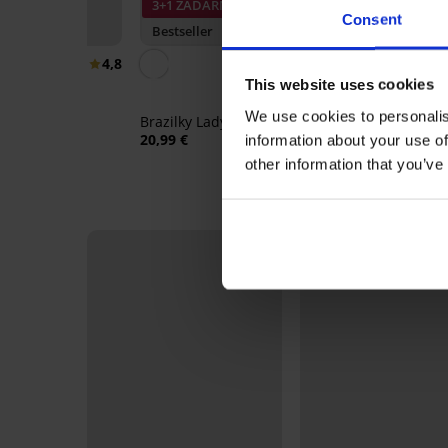
3+1 ZADARMO
Consent
r
Bestseller
Bestseller
4,8
5
This website uses cookies
 DIVA by IVA
Podprsenka Sp
ná
Flower
We use cookies to personalis
Brazilky Lady Grace New
41,99 €
20,99 €
information about your use of
other information that you’ve
LIMITED