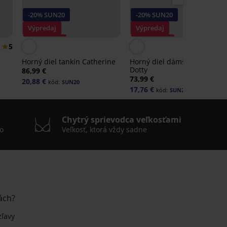
-20% SUN20
-20% SUN20
Výpredaj
Výpredaj
Zľava -70%
Zľava -70%
5
4,
Horný diel tankín Catherine
Horný diel dámskych plaviek
Dotty
86,99 €
73,99 €
20,88 €
kód:
SUN20
17,76 €
kód:
SUN20
Chytrý sprievodca veľkosťami
o
Veľkosť, ktorá vždy sadne
ách?
zľavy