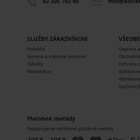
02 205 703 40
info@astra
SLUŽBY ZÁKAZNÍKOM
VŠEOBE
Poradňa
Doprava a
Výmena a vrátenie zadarmo
Obchodné
Tabuľky
Ochrana 
Reklamácie
Vyhláseni
Výhláseni
Najčastej
Platobné metódy
Podporujeme obľúbené platobné metódy