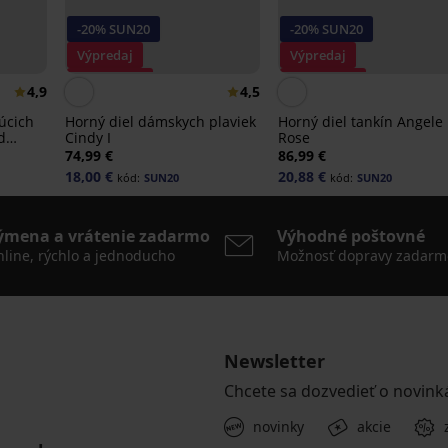
-20% SUN20
-20% SUN20
Výpredaj
Výpredaj
Zľava -70%
Zľava -70%
4,9
4,5
úcich
Horný diel dámskych plaviek
Horný diel tankín Angele
d
Cindy I
Rose
74,99 €
86,99 €
18,00 €
20,88 €
kód:
SUN20
kód:
SUN20
ýmena a vrátenie zadarmo
Výhodné poštovné
line, rýchlo a jednoducho
Možnosť dopravy zadarm
Newsletter
Chcete sa dozvedieť o novink
novinky
akcie