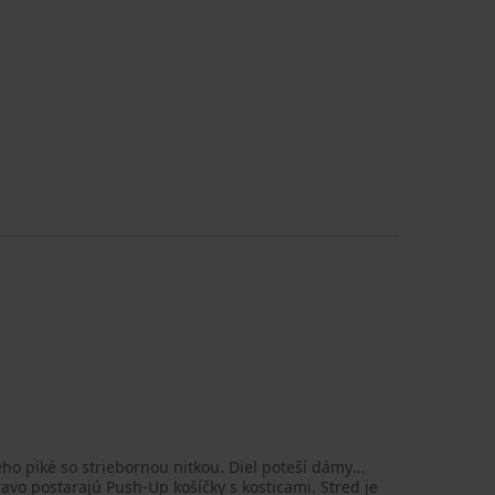
vého piké so striebornou nitkou. Diel poteší dámy
ravo postarajú Push-Up košíčky s kosticami. Stred je