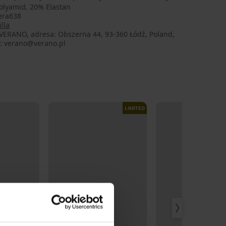
olyamid, 20% Elastan
era638
lla
VERANO, adresa: Obszerna 44, 93-360 Łódź, Poland,
l: verano@verano.pl
LIMITED