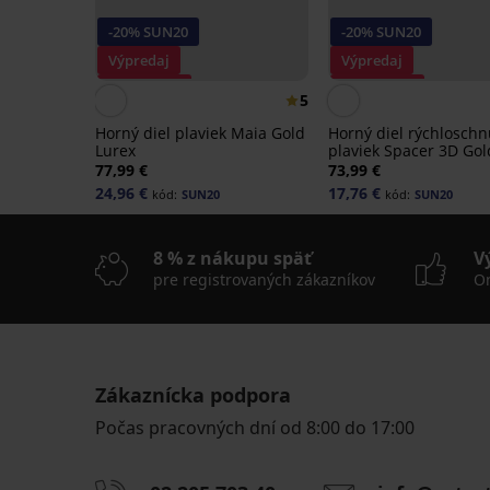
-20% SUN20
-20% SUN20
Výpredaj
Výpredaj
Zľava -60%
Zľava -70%
5
Horný diel plaviek Maia Gold
Horný diel rýchloschn
Lurex
plaviek Spacer 3D Gol
Summer
77,99 €
73,99 €
24,96 €
17,76 €
kód:
SUN20
kód:
SUN20
8 % z nákupu späť
V
pre registrovaných zákazníkov
On
Zákaznícka podpora
Počas pracovných dní od 8:00 do 17:00