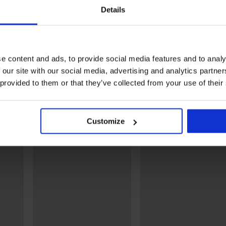
Details
Bestseller
Bestseller
4,9
4,8
acer Delicate
Podprsenka Push Perfect
Bardot vystužená
e content and ads, to provide social media features and to analy
Podprsenka Spac
53,99 €
Grace New
 our site with our social media, advertising and analytics partn
49,99 €
 provided to them or that they’ve collected from your use of their
Objavte podobné kúsky
Customize
LIMITED
LIM