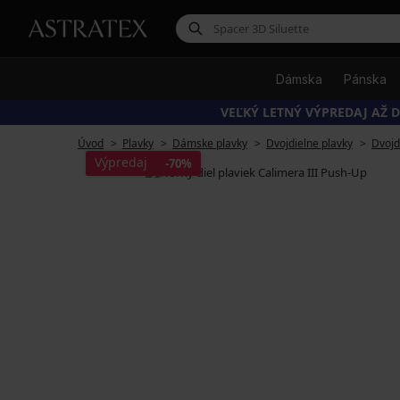
Dámska
Pánska
VEĽKÝ LETNÝ VÝPREDAJ AŽ D
Úvod
Plavky
Dámske plavky
Dvojdielne plavky
Dvojd
Výpredaj
-70%