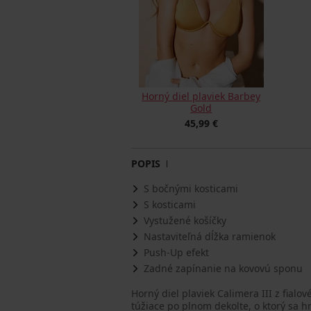
Horný diel plaviek Barbey
Gold
45,99 €
POPIS
S bočnými kosticami
S kosticami
Vystužené košíčky
Nastaviteľná dĺžka ramienok
Push-Up efekt
Zadné zapínanie na kovovú sponu
Horný diel plaviek Calimera III z fialo
túžiace po plnom dekolte, o ktorý sa h