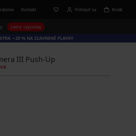
rátenie
Kontakt
Prihlásiť sa
Košík
sy
Letný výpredaj
EXTRA −20 % NA ZĽAVNENÉ PLAVKY
imera III Push-Up
áva