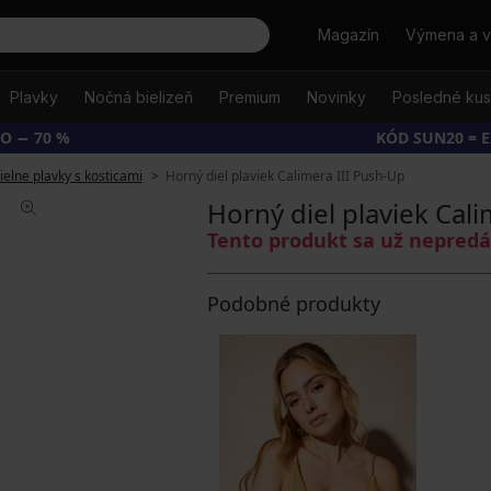
Hľadať
Magazín
Výmena a v
Plavky
Nočná bielizeň
Premium
Novinky
Posledné ku
O − 70 %
KÓD SUN20 = 
ielne plavky s kosticami
Horný diel plaviek Calimera III Push-Up
Horný diel plaviek Cal
Tento produkt sa už nepred
Podobné produkty