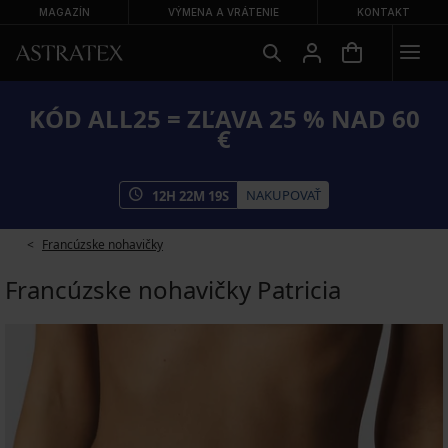
MAGAZÍN
VÝMENA A VRÁTENIE
KONTAKT
KÓD ALL25 = ZĽAVA 25 % NAD 60
€
NAKUPOVAŤ
12
H
22
M
19
S
Francúzske nohavičky
Francúzske nohavičky Patricia