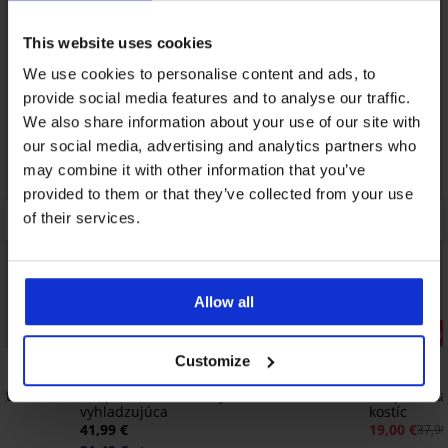
This website uses cookies
We use cookies to personalise content and ads, to
provide social media features and to analyse our traffic.
We also share information about your use of our site with
our social media, advertising and analytics partners who
may combine it with other information that you’ve
provided to them or that they’ve collected from your use
of their services.
Allow all
-25% ALL25
Zľava -50%
Customize
5
4,7
tted
Podprsenka Violeta vystužená
Podprsenka 
vyhladzujúca
kostíc
41,99 €
19,00 €
37,99