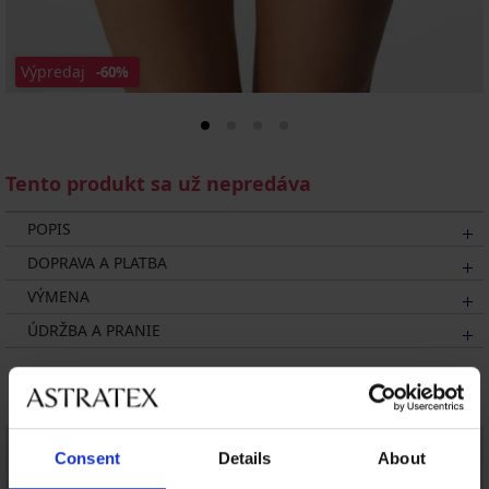
Výpredaj
-60%
Tento produkt sa už nepredáva
POPIS
DOPRAVA A PLATBA
VÝMENA
ÚDRŽBA A PRANIE
Mohlo by sa vám páčiť
Consent
Details
About