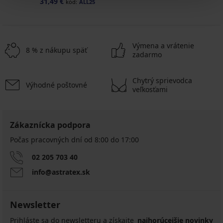
31,49 €
kód:
ALL25
Výmena a vrátenie
8 % z nákupu späť
zadarmo
Chytrý sprievodca
Výhodné poštovné
veľkosťami
Zákaznícka podpora
Počas pracovných dní od 8:00 do 17:00
02 205 703 40
info@astratex.sk
Newsletter
Prihláste sa do newsletteru a získajte
najhorúcejšie novinky