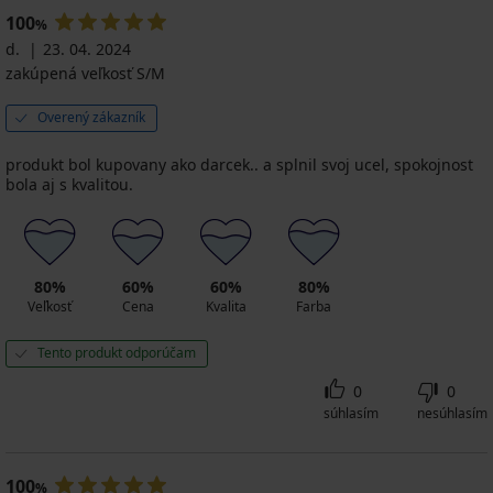
€
32,39
€
rukávmi
34,99
I
rukávov
100
%
€
€
32,99
32,99
18,89
18,89
d.
23. 04. 2024
€
49,99
€
€
€
zakúpená veľkosť S/M
€
26,99
26,99
€
€
Overený zákazník
produkt bol kupovany ako darcek.. a splnil svoj ucel, spokojnost
bola aj s kvalitou.
80%
60%
60%
80%
Veľkosť
Cena
Kvalita
Farba
Tento produkt odporúčam
0
0
súhlasím
nesúhlasím
100
%