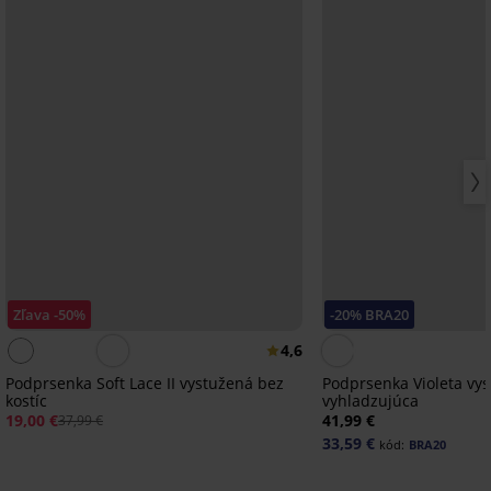
Zľava -50%
-20% BRA20
4,6
Podprsenka Soft Lace II vystužená bez
Podprsenka Violeta vy
kostíc
vyhladzujúca
19,00 €
41,99 €
37,99 €
33,59 €
kód:
BRA20