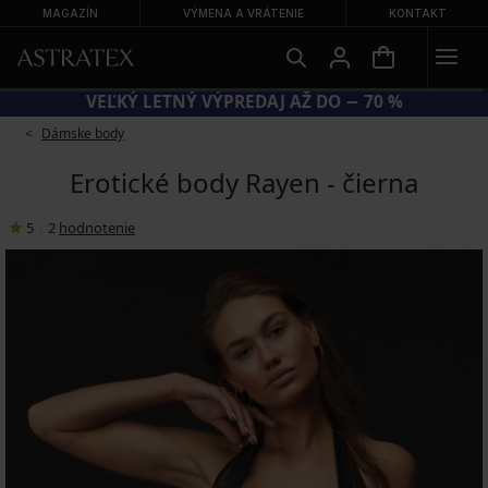
MAGAZÍN
VÝMENA A VRÁTENIE
KONTAKT
KÓD BRA20 = PODPRSENKY −20 %
Dámske body
Erotické body Rayen - čierna
5
|
2
hodnotenie