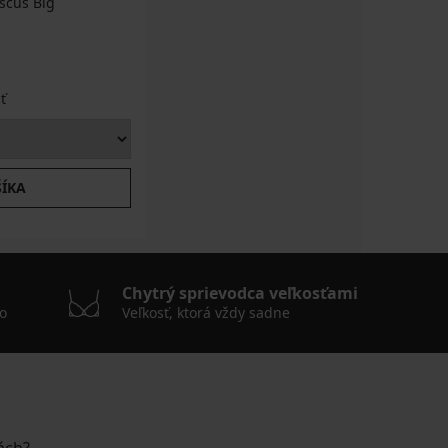
iscus Big
ť
ŠÍKA
Chytrý sprievodca veľkosťami
o
Veľkosť, ktorá vždy sadne