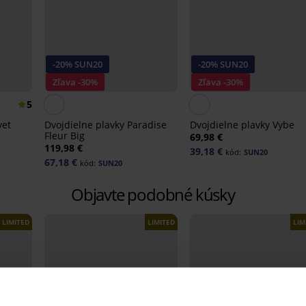
-20% SUN20
-20% SUN20
Zľava -30%
Zľava -30%
5
vet
Dvojdielne plavky Paradise
Dvojdielne plavky Vybe
Fleur Big
69,98 €
119,98 €
39,18 €
kód:
SUN20
67,18 €
kód:
SUN20
Objavte podobné kúsky
LIMITED
LIMITED
LIM