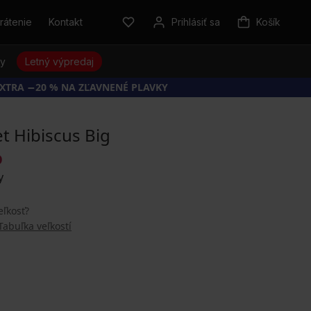
rátenie
Kontakt
Prihlásiť sa
Košík
sy
Letný výpredaj
EXTRA −20 % NA ZĽAVNENÉ PLAVKY
et Hibiscus Big
O
eľkosť?
Tabuľka veľkostí