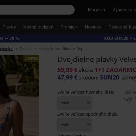
Hľadať
Magazín
Výmena a v
Plavky
Nočná bielizeň
Premium
Novinky
Posledné ku
O − 70 %
KÓD SUN20 = 
ojdielne
Dvojdielne plavky Velvet Hibiscus Big
Dvojdielne plavky Velv
LIMITED
59,99 €
akcia
1+1 ZADARM
47,99 €
SUN20
s kódom
Zvoľte veľkosť horného dielu
Akú v
Zvoľte veľkosť spodného dielu
Vyberte farbu: