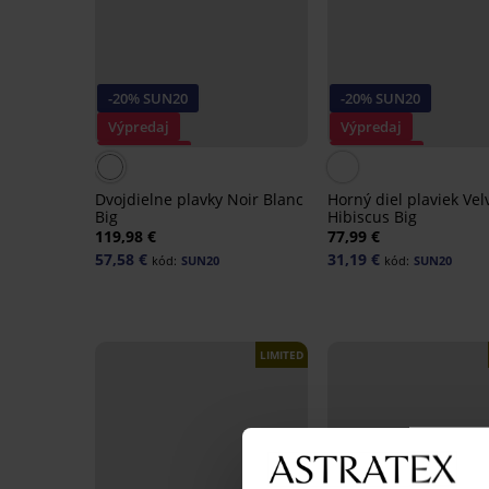
-20% SUN20
-20% SUN20
Výpredaj
Výpredaj
Zľava -40%
Zľava -50%
Dvojdielne plavky Noir Blanc
Horný diel plaviek Vel
Big
Hibiscus Big
119,98 €
77,99 €
57,58 €
31,19 €
kód:
SUN20
kód:
SUN20
LIMITED