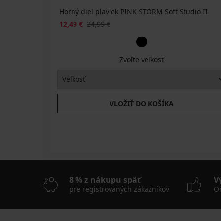
Horný diel plaviek PINK STORM Soft Studio II
12,49 €
24,99 €
Zvoľte veľkosť
VLOŽIŤ DO KOŠÍKA
8 % z nákupu späť
V
pre registrovaných zákazníkov
On