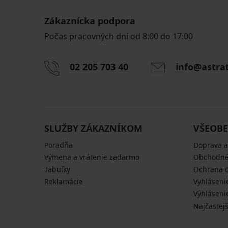
Zákaznícka podpora
Počas pracovných dní od 8:00 do 17:00
02 205 703 40
info@astra
SLUŽBY ZÁKAZNÍKOM
VŠEOBE
Poradňa
Doprava a
Výmena a vrátenie zadarmo
Obchodné
Tabuľky
Ochrana 
Reklamácie
Vyhláseni
Výhláseni
Najčastej