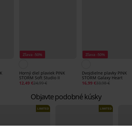
Zľava -50%
Zľava -50%
NK
Horný diel plaviek PINK
Dvojdielne plavky PINK
STORM Soft Studio II
STORM Galaxy Heart
12,49 €
24,99 €
16,99 €
33,98 €
Objavte podobné kúsky
LIMITED
LIMITED