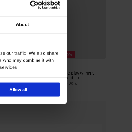
About
se our traffic. We also share
 -50%
Zľava -70%
ers who may combine it with
 services.
 diel plaviek PINK
Dvojdielne plavky PINK
Soft Studio
STORM Wildish II
4,99 €
10,20 €
33,98 €
Allow all