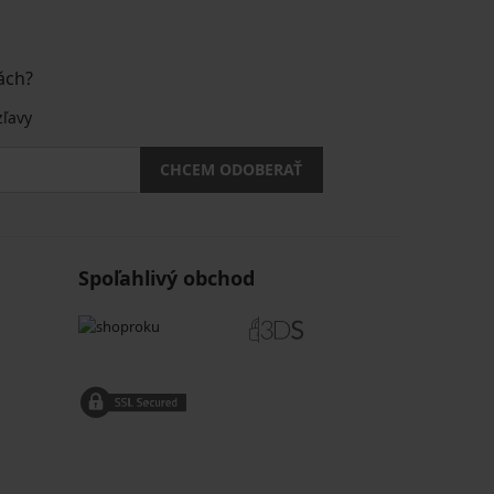
ách?
zľavy
CHCEM ODOBERAŤ
Spoľahlivý obchod