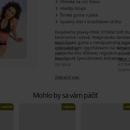
Oblieka sa cez hlavu
Hladký dizajn
Široká guma v páse
Spodný diel v brazílskom strihu
Dvojdielne plavky PINK STORM Soft Stu
kontrastná ružová. Podprsenku lambád
tvorí široká guma s nenápadnými loga
Materiál
82% P
vyberateľnými vypchávkami na dotvarov
Kód položky
PS262
ramienka bez dĺžkovej regulácie sú zd
EAN
61816
Navrhnuté špecialistami Astratexu.
Značka
PINK
Výrobca
ASTRA
Czech
Zobraziť viac
Mohlo by sa vám páčiť
LIMITED
LIMITED
LIM