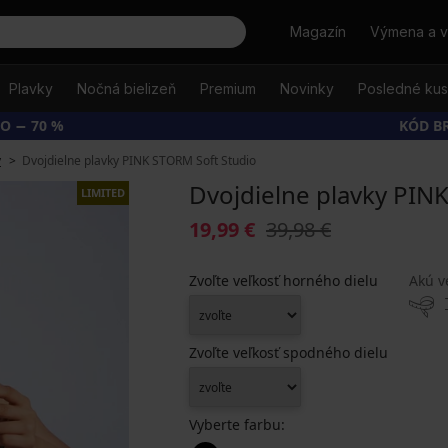
Hľadať
Magazín
Výmena a v
Plavky
Nočná bielizeň
Premium
Novinky
Posledné ku
O − 70 %
KÓD B
y
Dvojdielne plavky PINK STORM Soft Studio
Dvojdielne plavky PIN
LIMITED
19,99 €
39,98 €
Zvoľte veľkosť horného dielu
Akú v
Zvoľte veľkosť spodného dielu
Vyberte farbu: