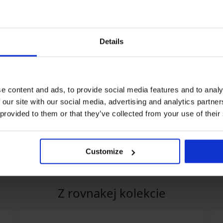
Details
+1 ZADARMO
1+1 ZADARMO
e content and ads, to provide social media features and to analy
ýpredaj
Výpredaj
Zľava
 our site with our social media, advertising and analytics partn
ľava -50%
Zľava -30%
5
 provided to them or that they’ve collected from your use of their
iny Abeba II
Spodný diel plaviek Satin
Spodný
Black II
STORM 
98 €
33,98 €
9,79 €
13,99 €
7,50 €
1
Customize
Z rovnakej kolekcie