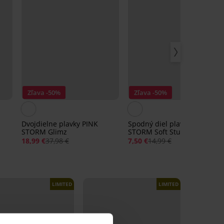
Zľava -50%
Zľava -50%
Dvojdielne plavky PINK
Spodný diel plaviek PINK
STORM Glimz
STORM Soft Studio
18,99 €
37,98 €
7,50 €
14,99 €
LIMITED
LIMITED