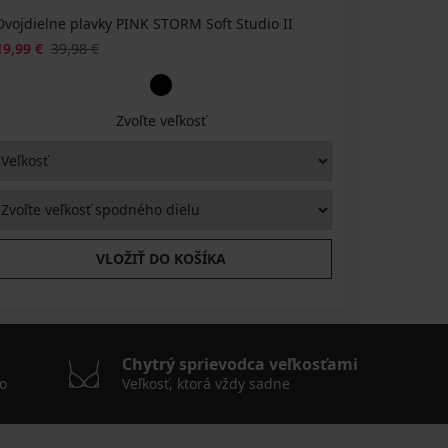
Dvojdielne plavky PINK STORM Soft Studio II
Horný die
19,99 €
39,98 €
12,49 €
2
Zvoľte veľkosť
VLOŽIŤ DO KOŠÍKA
Chytrý sprievodca veľkosťami
o
Veľkosť, ktorá vždy sadne