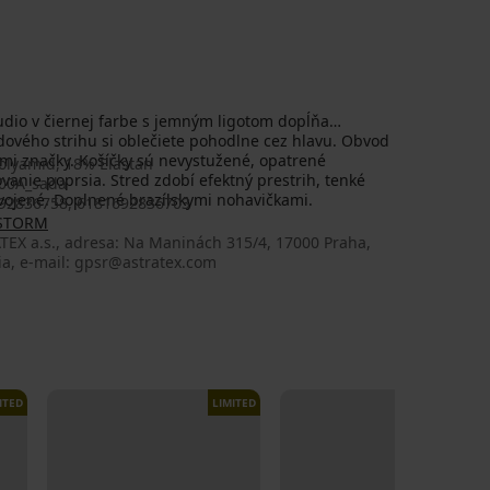
dio v čiernej farbe s jemným ligotom dopĺňa
ového strihu si oblečiete pohodlne cez hlavu. Obvod
mi značky. Košíčky sú nevystužené, opatrené
olyamid, 18% Elastan
anie poprsia. Stred zdobí efektný prestrih, tenké
00A_sada
vojené. Doplnené brazílskymi nohavičkami.
92836758, 6181692836703
 STORM
TEX a.s., adresa: Na Maninách 315/4, 17000 Praha,
ia, e-mail: gpsr@astratex.com
ITED
LIMITED
LIMITED