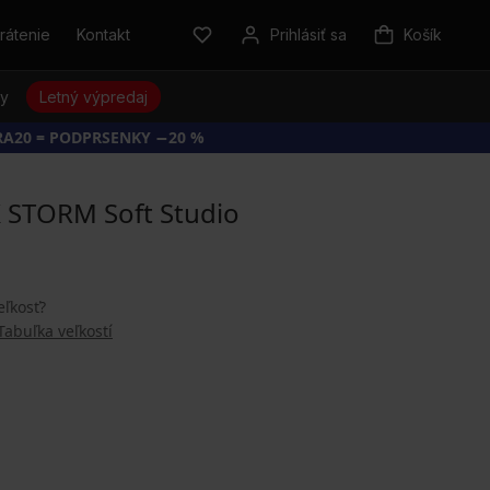
rátenie
Kontakt
Prihlásiť sa
Košík
sy
Letný výpredaj
RA20 = PODPRSENKY −20 %
K STORM Soft Studio
eľkosť?
Tabuľka veľkostí