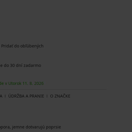
Pridať do obľúbených
e do 30 dní zadarmo
de v Utorok
11. 8.
2026
A
ÚDRŽBA A PRANIE
O ZNAČKE
opora, jemne dotvarujú poprsie