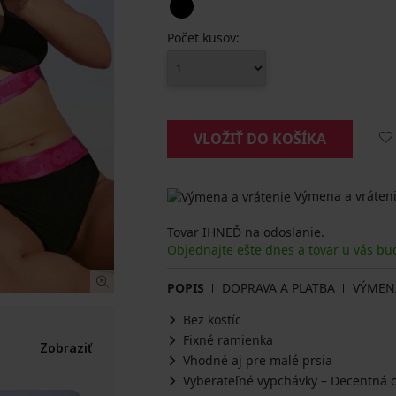
Počet kusov:
VLOŽIŤ DO KOŠÍKA
Výmena a vráteni
Tovar IHNEĎ na odoslanie.
Objednajte ešte dnes a tovar u vás bu
POPIS
DOPRAVA A PLATBA
VÝMEN
Bez kostíc
Fixné ramienka
Zobraziť
Vhodné aj pre malé prsia
Vyberateľné vypchávky – Decentná 