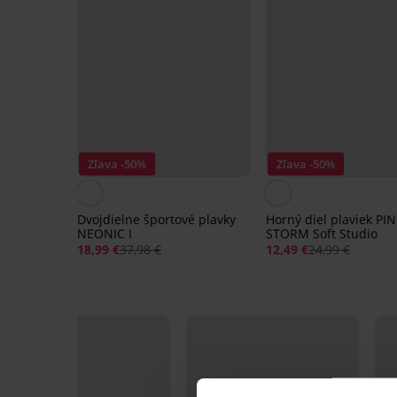
Zľava -50%
Zľava -50%
Dvojdielne športové plavky
Horný diel plaviek PI
NEONIC I
STORM Soft Studio
18,99 €
37,98 €
12,49 €
24,99 €