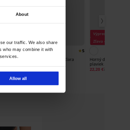
About
Výpredaj
Zľava -20%
Zľava -70%
se our traffic. We also share
ers who may combine it with
5
 services.
Mene I
Horný diel plaviek Klara
Horný diel rýchlosc
plaviek Spacer 3D G
52,79 €
65,99 €
Summer
22,20 €
73,99 €
Allow all