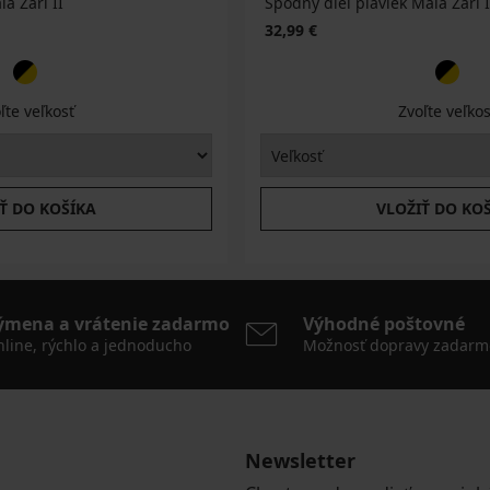
a Zari II
Spodný diel plaviek Maia Zari I
32,99 €
ľte veľkosť
Zvoľte veľkos
Ť DO KOŠÍKA
VLOŽIŤ DO KO
ýmena a vrátenie zadarmo
Výhodné poštovné
line, rýchlo a jednoducho
Možnosť dopravy zadarm
Newsletter