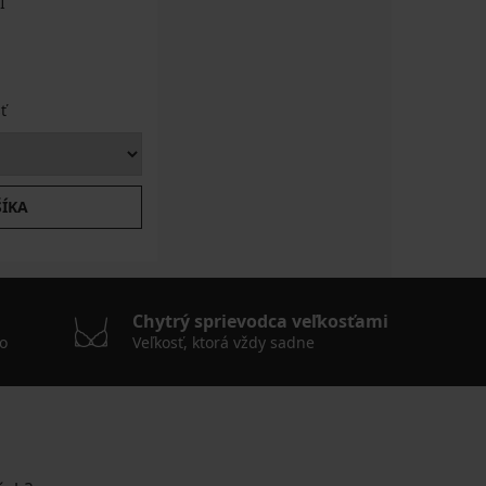
I
ť
ŠÍKA
Chytrý sprievodca veľkosťami
o
Veľkosť, ktorá vždy sadne