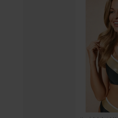
LIMITED
LIMITED
LIMITED
LIMITED
LIMITED
LIMITED
LIMITED
LIMITED
LIMITED
4,7
5
4,9
4,8
5
5
Horný
Horný
Horný
Horný
Spodný
Horný
Horný
Spodný
Spodný
Spodný
Horný
Spodný
Spodný
Spodný
PREMIUM
PREMIUM
PREMIUM
PREMIUM
diel
diel
diel
diel
diel
diel
diel
diel
diel
diel
diel
diel
diel
diel
Horný
Horný
Spodný
bikín
plaviek
Horný
plaviek
bikín
plaviek
bikín
plaviek
plaviek
plaviek
plaviek
dámskych
plaviek
plaviek
plaviek
diel
diel
diel
Mene
Zari
diel
Edith
Zari
Junglow
Mene
Dalila
Black
Imani
Lara
plaviek
Lili
Kaleici
Lenore
dámskych
dámskych
plaviek
dámskych
Petrol
Push-
I
I
Voyage
I
Ezer
8,49
59,19
6,50
28,99
26,59
13,80
6,00
plaviek
plaviek
Calvin
plaviek
Up
Push-
Black
34,99
24,99
32,99
26,39
€
€
€
€
€
€
€
Vacanze
Vacanze
Klein
Vacanze
Up
32,99
61,99
€
€
€
€
16,99
73,99
12,99
37,99
45,99
19,99
Sahara
Paradise
Punch
21,74
Leopard
12,49
€
€
69,99
32,99
€
€
€
€
€
€
I
I
Pink
18,74
24,74
€
24,90
€
65,99
€
€
46,49
€
€
kód
24,90
27,30
32,39
€
24,99
€
€
kód
kód
ALL25
€
€
€
82,99
€
kód
ALL25
ALL25
82,99
90,99
53,99
€
ALL25
€
€
€