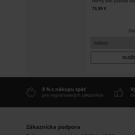
Horný diel plaviek Mai
73,99 €
Zvo
VLOŽI
8 % z nákupu späť
V
pre registrovaných zákazníkov
On
Zákaznícka podpora