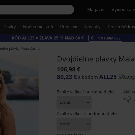
Hľadať
Magazín
Výmena a v
Plavky
Nočná bielizeň
Premium
Novinky
Posledné ku
KÓD ALL25 = ZĽAVA 25 % NAD 60 €
17
H
39
M
52
S
ielne plavky Maia Zari II
Dvojdielne plavky Maia 
106,98 €
80,23 €
ALL25
s kódom
Zvoľte veľkosť horného dielu
Akú v
Zvoľte veľkosť spodného dielu