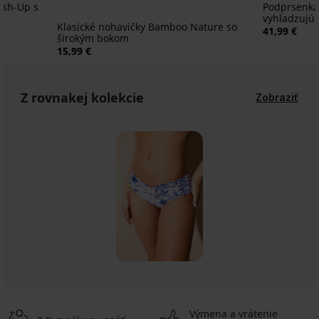
ush-Up s
Podprsenka 
vyhladzujú
Klasické nohavičky Bamboo Nature so
41,99 €
širokým bokom
15,99 €
Z rovnakej kolekcie
Zobraziť
Výmena a vrátenie