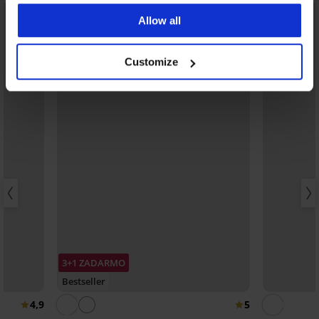
Allow all
Customize
3+1 ZADARMO
Bestseller
4,9
5