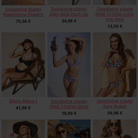
Dvojdielne plavky
Dvojdielne plavky
Dvojdielne plavky
Dalji Wild Push-Up
PINK STORM Color
Magdalena Flowers
Pop Pink
34,98 €
75,58 €
13,50 €
Bikiny Mene I
Dvojdielne plavky
Dvojdielne plavky
Kare Bralet
PINK STORM Glimz
41,98 €
59,98 €
18,99 €