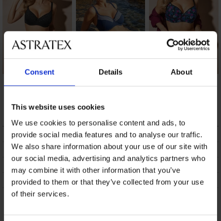
Consent
Details
About
Rýchloschnúce
Rýchloschnúce
Rýchloschnúce
dvojdielne plavky
dvojdielne plavky
dvojdielne plavky
Spacer 3D Dottela I
Spacer Flowerkiss
Marine Chic II
This website uses cookies
98,98 €
51,49 €
94,98 €
We use cookies to personalise content and ads, to
POPIS
provide social media features and to analyse our traffic.
We also share information about your use of our site with
DOPRAVA A PLATBA
our social media, advertising and analytics partners who
VÝMENA
may combine it with other information that you’ve
ÚDRŽBA A PRANIE
provided to them or that they’ve collected from your use
of their services.
Mohlo by sa vám páčiť