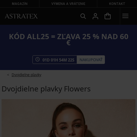
MAGAZÍN
VÝMENA A VRÁTENIE
KONTAKT
KÓD ALL25 = ZĽAVA 25 % NAD 60
€
NAKUPOVAŤ
01
D
01
H
54
M
21
S
Dvojdielne plavky
Dvojdielne plavky Flowers