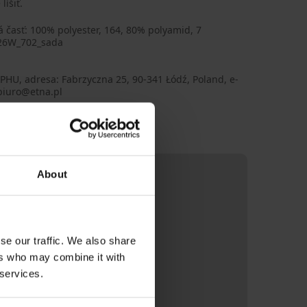
líšiť.
 časť: 100% polyester, 164, 80% polyamid, 7
26W_702_sada
PHU, adresa: Fabrzyczna 25, 90-341 Łódź, Poland, e-
biuro@etna.pl
About
se our traffic. We also share
ers who may combine it with
 services.