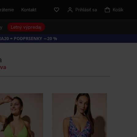
rátenie
Kontakt
Prihlásiť sa
Košík
sy
Letný výpredaj
RA20 = PODPRSENKY −20 %
a
áva