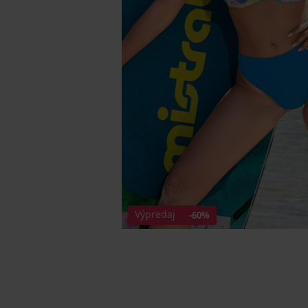
Výpredaj
-60%