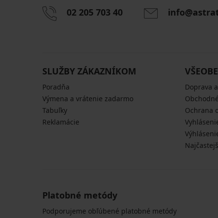
02 205 703 40
info@astra
SLUŽBY ZÁKAZNÍKOM
VŠEOBE
Poradňa
Doprava a
Výmena a vrátenie zadarmo
Obchodné
Tabuľky
Ochrana 
Reklamácie
Vyhláseni
Výhláseni
Najčastej
Platobné metódy
Podporujeme obľúbené platobné metódy