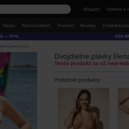
Hľadať
Magazín
Výmena a v
Plavky
Nočná bielizeň
Premium
Novinky
Posledné ku
O − 70 %
KÓD B
ielne plavky Elena
Dvojdielne plavky Elen
Tento produkt sa už nepred
Podobné produkty