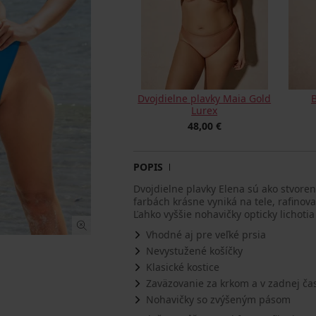
Dvojdielne plavky Maia Gold
Lurex
48,00 €
POPIS
Dvojdielne plavky Elena sú ako stvoren
farbách krásne vyniká na tele, rafinov
Ľahko vyššie nohavičky opticky lichotia
Vhodné aj pre veľké prsia
Nevystužené košíčky
Klasické kostice
Zaväzovanie za krkom a v zadnej čas
Nohavičky so zvýšeným pásom