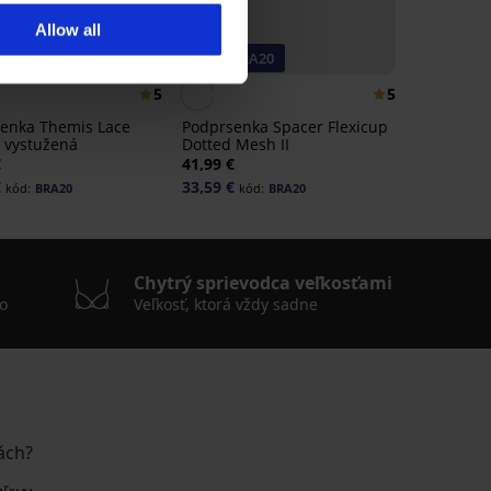
Allow all
 BRA20
-20% BRA20
5
5
enka Themis Lace
Podprsenka Spacer Flexicup
 vystužená
Dotted Mesh II
€
41,99 €
€
33,59 €
kód:
BRA20
kód:
BRA20
Chytrý sprievodca veľkosťami
o
Veľkosť, ktorá vždy sadne
ách?