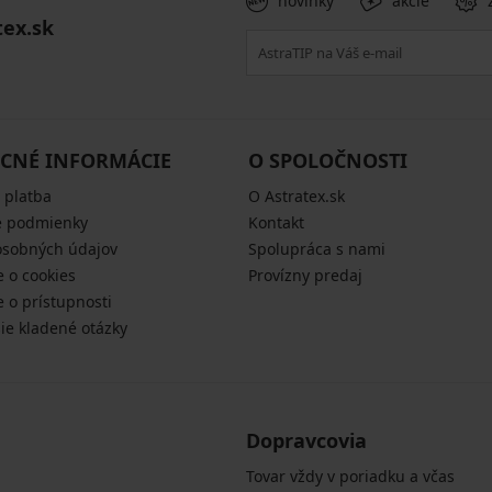
novinky
akcie
tex.sk
CNÉ INFORMÁCIE
O SPOLOČNOSTI
 platba
O Astratex.sk
 podmienky
Kontakt
osobných údajov
Spolupráca s nami
e o cookies
Provízny predaj
e o prístupnosti
šie kladené otázky
Dopravcovia
Tovar vždy v poriadku a včas