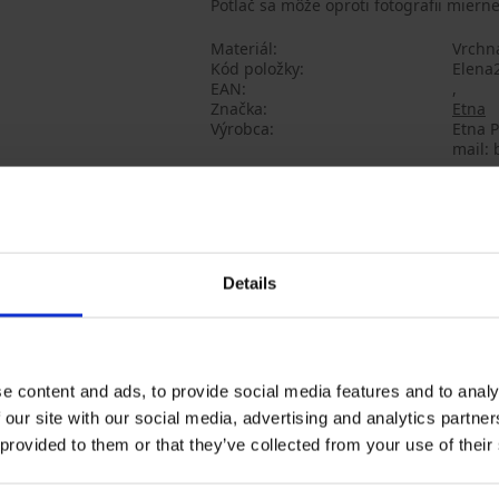
Potlač sa môže oproti fotografii mierne 
Materiál
Vrchná
Kód položky
Elena
EAN
,
Značka
Etna
Výrobca
Etna P
mail: 
Mohlo by sa vám páčiť
LIMITED
Details
e content and ads, to provide social media features and to analy
 our site with our social media, advertising and analytics partn
 provided to them or that they’ve collected from your use of their