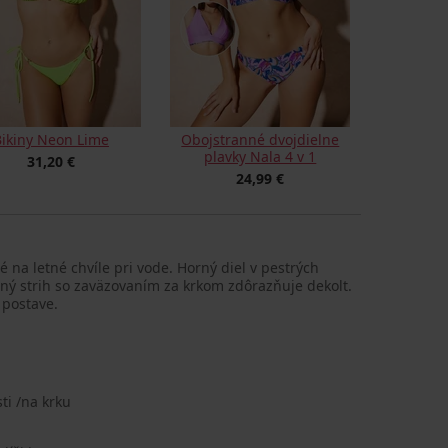
Bikiny Neon Lime
Obojstranné dvojdielne
plavky Nala 4 v 1
31,20 €
24,99 €
é na letné chvíle pri vode. Horný diel v pestrých
aný strih so zaväzovaním za krkom zdôrazňuje dekolt.
 postave.
ti /na krku