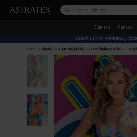
Dámska
Pánska
VEĽKÝ LETNÝ VÝPREDAJ AŽ D
Úvod
Plavky
Dámske plavky
Dvojdielne plavky
Dvojd