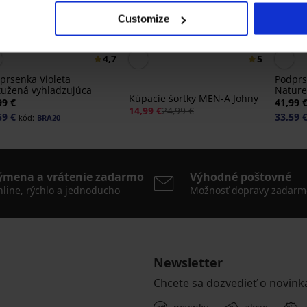
Customize
20% BRA20
Zľava -40%
-20%
4,7
5
prsenka Violeta
Podprs
tužená vyhladzujúca
Nature
Kúpacie šortky MEN-A Johny
99 €
41,99 
14,99 €
24,99 €
59 €
33,59 
kód:
BRA20
ýmena a vrátenie zadarmo
Výhodné poštovné
line, rýchlo a jednoducho
Možnosť dopravy zadarm
Newsletter
Chcete sa dozvedieť o novink