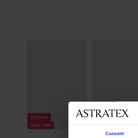
Výpredaj
Zľava -30%
Consent
5