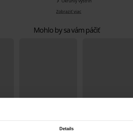
Okrúhly výstrih
Zobraziť viac
Mohlo by sa vám páčiť
Výpredaj
Zľava -50%
Details
4,9