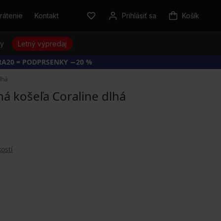
rátenie
Kontakt
Prihlásiť sa
Košík
sy
Letný výpredaj
RA20 = PODPRSENKY −20 %
lhá
á košeľa Coraline dlhá
ostí