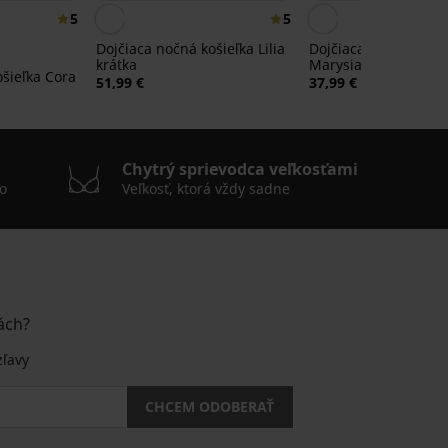
5
5
Dojčiaca nočná košieľka Lilia
Dojčiaca nočná košie
krátka
Marysia krátka
ošieľka Cora
51,99 €
37,99 €
Chytrý sprievodca veľkosťami
o
Veľkosť, ktorá vždy sadne
ách?
zľavy
CHCEM ODOBERAŤ