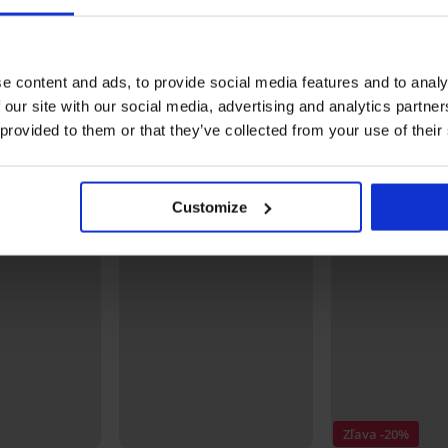
čná
Tehotenská nočná košeľa
krátka
Djčiaca bavlnená nočná
29,00 €
57,99 €
košeľa Temperance
51,99 €
e content and ads, to provide social media features and to analy
 our site with our social media, advertising and analytics partn
Objavte podobné kúsky
 provided to them or that they’ve collected from your use of their
Customize
Zľava -20%