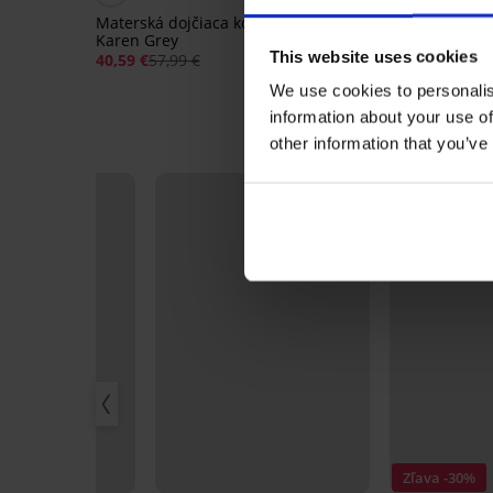
Materská dojčiaca košieľka
Dojčiaca bavlnená no
Karen Grey
košeľa Paulina krátka
This website uses cookies
40,59 €
57,99 €
57,99 €
We use cookies to personalis
information about your use of
other information that you’ve
Zľava -30%