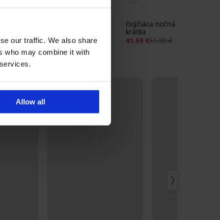
 Sky
Materská dojčiaca košieľka
Beth I
Dojčiaca nočná košieľka Cor
49,99 €
krátka
41,59 €
51,99 €
se our traffic. We also share
ers who may combine it with
 services.
Allow all