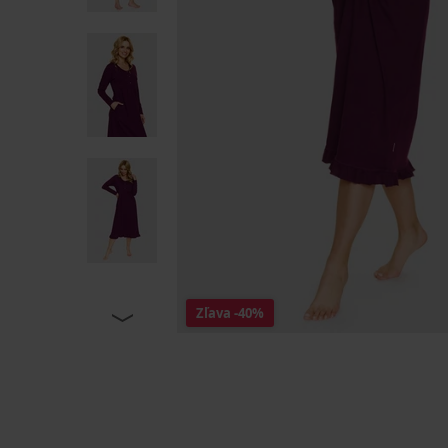
Zľava
-40%