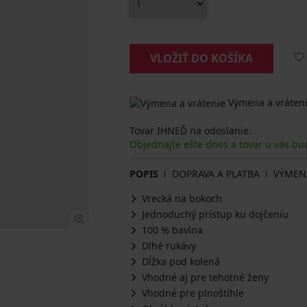
VLOŽIŤ DO KOŠÍKA
Výmena a vráteni
Tovar IHNEĎ na odoslanie.
Objednajte ešte dnes a tovar u vás bu
POPIS
DOPRAVA A PLATBA
VÝMEN
Vrecká na bokoch
Jednoduchý prístup ku dojčeniu
100 % bavlna
Dlhé rukávy
Dĺžka pod kolená
Vhodné aj pre tehotné ženy
Vhodné pre plnoštíhle