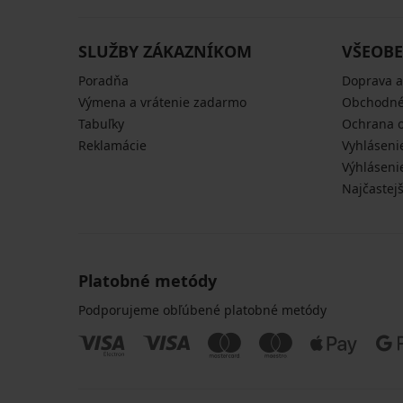
Mineral
krátka
37,19
52,99
Paulina
Florence
72,99
€
€
57,99
krátka
33,59
€
€
€
61,99
52,99
€
€
57,99
61,99
€
€
SLUŽBY ZÁKAZNÍKOM
VŠEOBE
41,99
€
€
€
Poradňa
Doprava a
Výmena a vrátenie zadarmo
Obchodné
Tabuľky
Ochrana 
Reklamácie
Vyhláseni
Výhláseni
Najčastej
Platobné metódy
Podporujeme obľúbené platobné metódy