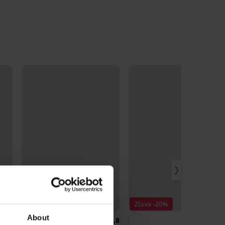
Zľava -20%
About
4,8