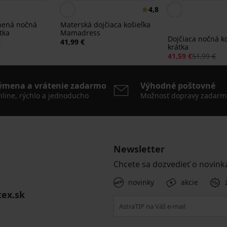
4,8
nená nočná
Materská dojčiaca košieľka
tka
Mamadress
Dojčiaca nočná k
€
41,99 €
krátka
41,59 €
51,99 €
ýmena a vrátenie zadarmo
Výhodné poštovné
line, rýchlo a jednoducho
Možnosť dopravy zadarm
Newsletter
Chcete sa dozvedieť o novink
novinky
akcie
tex.sk