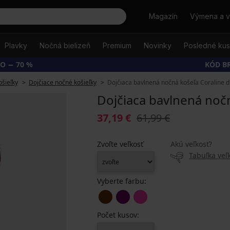
Hľadať
Magazín
Výmena a v
Plavky
Nočná bielizeň
Premium
Novinky
Posledné ku
O − 70 %
KÓD B
šieľky
Dojčiace nočné košieľky
Dojčiaca bavlnená nočná košeľa Coraline d
Dojčiaca bavlnená nočn
37,19 €
61,99 €
Zvoľte veľkosť
Akú veľkosť?
Tabuľka veľk
Vyberte farbu:
Počet kusov: