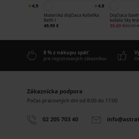
4,9
4,8
Materská dojčiaca košieľka
Dojčiaca bavl
Beth I
košeľa Sky krá
vlnená nočná
49,99 €
35,69 €
50,99 
mperance
8 % z nákupu späť
V
pre registrovaných zákazníkov
On
Zákaznícka podpora
-20%
-40%
-20%
Počas pracovných dní od 8:00 do 17:00
Dojčiaca
Materská
Dojčiaca
Dojčiaca
Dojčiaca
Dojčiaca
Dojčiaca
02 205 703 40
info@astra
nočná
dojčiaca
nočná
nočná
nočná
nočná
nočná
Dojčiaca
Dojčiaca
košieľka
košieľka
košieľka
košeľa
košieľka
košeľa
košieľka
bavlnená
bavlnená
Suzanne
Livia
Nessi
Happy
Abilia
Mamadress
Amora
nočná
nočná
krátka
mommy
krátka
Flower
krátka
42,39
51,99
košeľa
košeľa