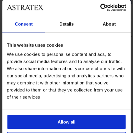
Zľava -50%
-20% BRA2
5
4,3
Horný diel rýchloschnúcich plaviek
Podprsenka
Spacer Flowerkiss
Mesh II
Consent
Details
About
34,99 €
41,99 €
69,99 €
33,59 €
kód:
This website uses cookies
We use cookies to personalise content and ads, to
provide social media features and to analyse our traffic.
Z rovnakej kolekcie
Zobraziť
We also share information about your use of our site with
our social media, advertising and analytics partners who
may combine it with other information that you’ve
provided to them or that they’ve collected from your use
of their services.
Allow all