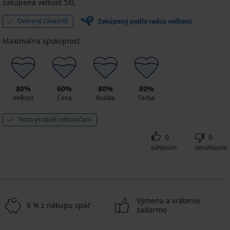
zakúpená veľkosť 5XL
Overený zákazník
Zakúpený podľa radcu veľkostí
Maximalna spokojnost
80%
60%
80%
80%
Veľkosť
Cena
Kvalita
Farba
Tento produkt odporúčam
0
0
súhlasím
nesúhlasím
Výmena a vrátenie
8 % z nákupu späť
zadarmo