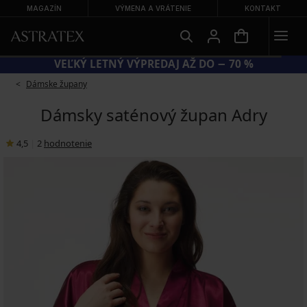
MAGAZÍN
VÝMENA A VRÁTENIE
KONTAKT
VEĽKÝ LETNÝ VÝPREDAJ AŽ DO − 70 %
Dámske župany
Dámsky saténový župan Adry
4,5
|
2
hodnotenie