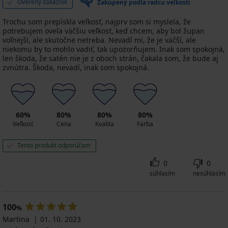
Overený zákazník
Zakúpený podľa radcu veľkostí
3+1
41,99
ZADARMO
€
Trochu som prepískla veľkosť, najprv som si myslela, že
potrebujem oveľa väčšiu veľkosť, keď chcem, aby bol župan
kód
voľnejší, ale skutočne netreba. Nevadí mi, že je väčší, ale
BRA20
niekomu by to mohlo vadiť, tak upozorňujem. Inak som spokojná,
len škoda, že satén nie je z oboch strán, čakala som, že bude aj
zvnútra. Škoda, nevadí, inak som spokojná.
60%
80%
80%
80%
Veľkosť
Cena
Kvalita
Farba
Tento produkt odporúčam
0
0
súhlasím
nesúhlasím
100
%
Martina
01. 10. 2023