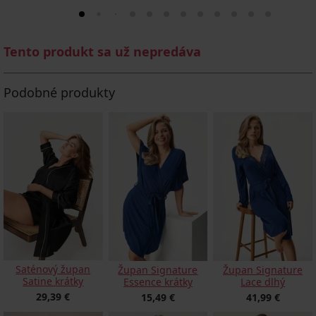
Tento produkt sa už nepredáva
Podobné produkty
Saténový župan
Župan Signature
Župan Signature
Satine krátky
Essence krátky
Lace dlhý
29,39 €
15,49 €
41,99 €